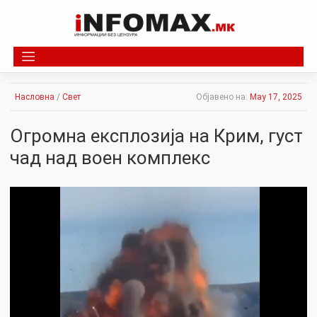
Skip
to
content
Насловна
/
Свет
Објавено на:
May 17, 2025
Огромна експлозија на Крим, густ
чад над воен комплекс