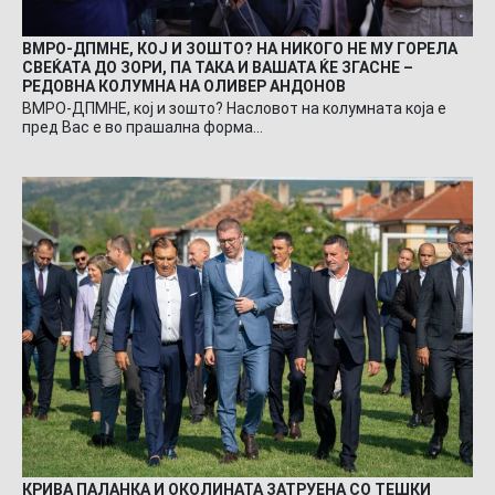
ВМРО-ДПМНЕ, КОЈ И ЗОШТО? НА НИКОГО НЕ МУ ГОРЕЛА
СВЕЌАТА ДО ЗОРИ, ПА ТАКА И ВАШАТА ЌЕ ЗГАСНЕ –
РЕДОВНА КОЛУМНА НА ОЛИВЕР АНДОНОВ
ВМРО-ДПМНЕ, кој и зошто? Насловот на колумната која е
пред Вас е во прашална форма…
КРИВА ПАЛАНКА И ОКОЛИНАТА ЗАТРУЕНА СО ТЕШКИ