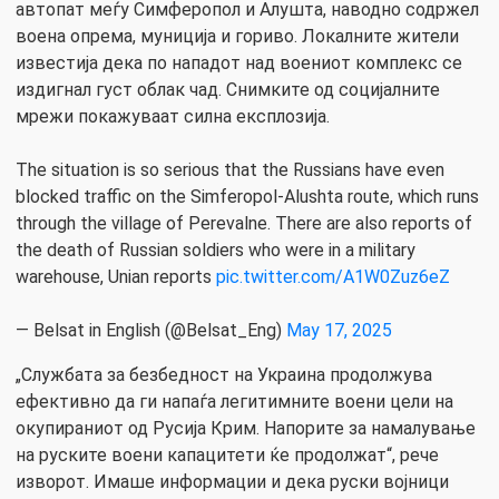
автопат меѓу Симферопол и Алушта, наводно содржел
воена опрема, муниција и гориво. Локалните жители
известија дека по нападот над воениот комплекс се
издигнал густ облак чад. Снимките од социјалните
мрежи покажуваат силна експлозија.
The situation is so serious that the Russians have even
blocked traffic on the Simferopol-Alushta route, which runs
through the village of Perevalne. There are also reports of
the death of Russian soldiers who were in a military
warehouse, Unian reports
pic.twitter.com/A1W0Zuz6eZ
— Belsat in English (@Belsat_Eng)
May 17, 2025
„Службата за безбедност на Украина продолжува
ефективно да ги напаѓа легитимните воени цели на
окупираниот од Русија Крим. Напорите за намалување
на руските воени капацитети ќе продолжат“, рече
изворот. Имаше информации и дека руски војници