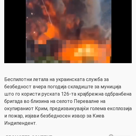
Беспилотни летала на украинската служба за
безбедност вчера погодија складиште за муниција
што го користи руската 126-та крајбрежна одбранбена
бригада во близина на селото Перевалне на
окупираниот Крим, предизвикувајќи голема експлозија
и пожар, изјави безбедносен извор за Киев
Индипендент.