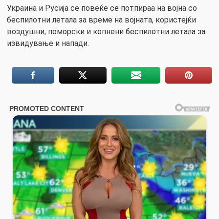
Украина и Русија се повеќе се потпираа на војна со
беспилотни летала за време на војната, користејќи
воздушни, поморски и копнени беспилотни летала за
извидување и напади.