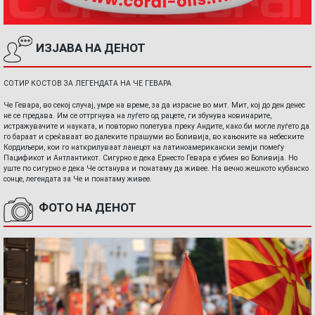
ИЗЈАВА НА ДЕНОТ
СОТИР КОСТОВ ЗА ЛЕГЕНДАТА НА ЧЕ ГЕВАРА
Че Гевара, во секој случај, умре на време, за да израсне во мит. Мит, кој до ден денес
не се предава. Им се оттргнува на луѓето од рацете, ги збунува новинарите,
истражувачите и науката, и повторно полетува преку Андите, како би могле луѓето да
го бараат и среќаваат во далеките прашуми во Боливија, во кањоните на небеските
Кордиљери, кои го наткрилуваат ланецот на латиноамерикански земји помеѓу
Пацификот и Антлантикот. Сигурно е дека Ернесто Гевара е убиен во Боливија. Но
уште по сигурно е дека Че останува и понатаму да живее. На вечно жешкото кубанско
сонце, легендата за Че и понатаму живее.
ФОТО НА ДЕНОТ