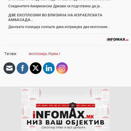
Соединетите Американски Држави се подготвени да ја…
ДВЕ ЕКCПЛОЗИИ ВО БЛИЗИНА НА ИЗPАЕЛCКАТА
АМБАСАДА…
Данската полиција соопшти дека истражува две експлозии…
Тагови:
експлозија
/
Крим
/