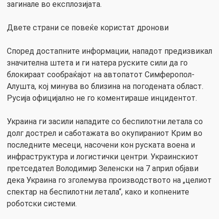
загинале во експлозијата.
Двете страни се повеќе користат дронови
Според достапните информации, нападот предизвикал
значителна штета и ги натера руските сили да го
блокираат сообраќајот на автопатот Симферопол-
Алушта, кој минува во близина на погодената област.
Русија официјално не го коментираше инцидентот.
Украина ги засили нападите со беспилотни летала со
долг дострел и саботажата во окупираниот Крим во
последните месеци, насочени кон руската воена и
инфраструктура и логистички центри. Украинскиот
претседател Володимир Зеленски на 7 април објави
дека Украина го зголемува производството на „целиот
спектар на беспилотни летала“, како и копнените
роботски системи.