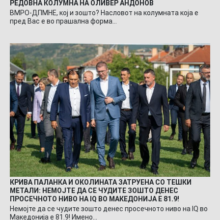
РЕДОВНА КОЛУМНА НА ОЛИВЕР АНДОНОВ
ВМРО-ДПМНЕ, кој и зошто? Насловот на колумната која е
пред Вас е во прашална форма…
КРИВА ПАЛАНКА И ОКОЛИНАТА ЗАТРУЕНА СО ТЕШКИ
МЕТАЛИ: НЕМОЈТЕ ДА СЕ ЧУДИТЕ ЗОШТО ДЕНЕС
ПРОСЕЧНОТО НИВО НА IQ ВО МАКЕДОНИЈА Е 81.9!
Немојте да се чудите зошто денес просечното ниво на IQ во
Македонија е 81.9! Имено…