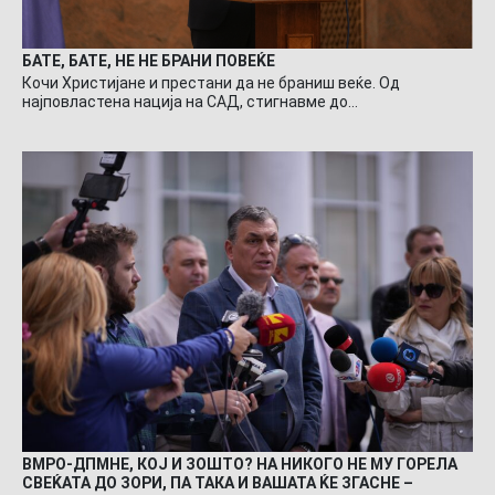
БАТЕ, БАТЕ, НЕ НЕ БРАНИ ПОВЕЌЕ
Кочи Христијане и престани да не браниш веќе. Од
најповластена нација на САД, стигнавме до…
ВМРО-ДПМНЕ, КОЈ И ЗОШТО? НА НИКОГО НЕ МУ ГОРЕЛА
СВЕЌАТА ДО ЗОРИ, ПА ТАКА И ВАШАТА ЌЕ ЗГАСНЕ –