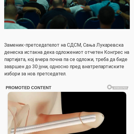
Заменик-претседателот на СДСМ, Сања Лукаревска
денеска истакна дека одложениот отчетен Конгрес на
партијата, кој вчера почна па се одложи, треба да биде
завршен до 30 јуни, односно пред внатрепартиските
избори за нов претседател.