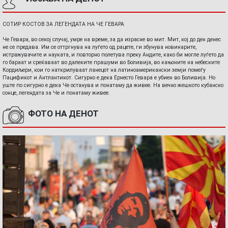
СОТИР КОСТОВ ЗА ЛЕГЕНДАТА НА ЧЕ ГЕВАРА
Че Гевара, во секој случај, умре на време, за да израсне во мит. Мит, кој до ден денес
не се предава. Им се оттргнува на луѓето од рацете, ги збунува новинарите,
истражувачите и науката, и повторно полетува преку Андите, како би могле луѓето да
го бараат и среќаваат во далеките прашуми во Боливија, во кањоните на небеските
Кордиљери, кои го наткрилуваат ланецот на латиноамерикански земји помеѓу
Пацификот и Антлантикот. Сигурно е дека Ернесто Гевара е убиен во Боливија. Но
уште по сигурно е дека Че останува и понатаму да живее. На вечно жешкото кубанско
сонце, легендата за Че и понатаму живее.
ФОТО НА ДЕНОТ