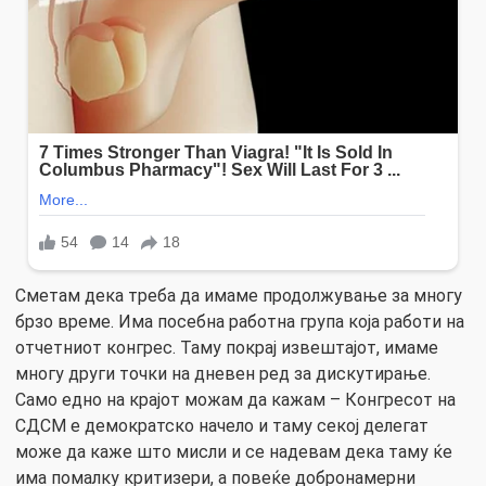
Сметам дека треба да имаме продолжување за многу
брзо време. Има посебна работна група која работи на
отчетниот конгрес. Таму покрај извештајот, имаме
многу други точки на дневен ред за дискутирање.
Само едно на крајот можам да кажам – Конгресот на
СДСМ е демократско начело и таму секој делегат
може да каже што мисли и се надевам дека таму ќе
има помалку критизери, а повеќе добронамерни