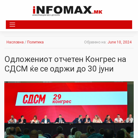
Skip
to
content
Насловна
/
Политика
Објавено на:
June 10, 2024
Одложениот отчетен Конгрес на
СДСМ ќе се одржи до 30 јуни