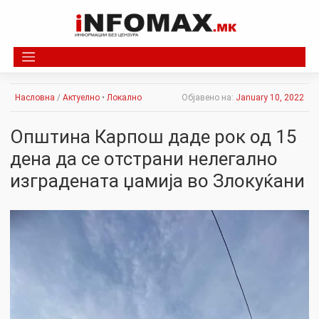
Skip
to
content
Насловна
/
Актуелно
•
Локално
Објавено на:
January 10, 2022
Општина Карпош даде рок од 15
дена да се отстрани нелегално
изградената џамија во Злокуќани