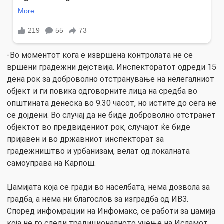
-Во моментот кога е извршена контролата не се
вршени градежни дејствија. Инспекторатот одреди 15
дена рок за доброволно отстранување на нелегалниот
објект и ги повика одговорните лица на средба во
општината денеска во 9.30 часот, но истите до сега не
се дојдени. Во случај да не биде доброволно отстранет
објектот во предвидениот рок, случајот ќе биде
пријавен и во државниот инспекторат за
градежништво и урбанизам, велат од локалната
самоуправа на Карпош.
Џамијата која се гради во населбата, нема дозвола за
градба, а нема ни благослов за изградба од ИВЗ.
Според инфомрации на Инфомакс, се работи за џамија
која не го следи традиционалното учење на Исламот,