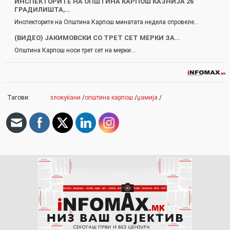
ИНСПЕКТОРИТЕ НА ОПШТИНА КАРПОШ КАЗНИЈА 26
ГРАДИЛИШТА,…
Инспекторите на Општина Карпош минатата недела спровеле…
(ВИДЕО) ЈАКИМОВСКИ СО ТРЕТ СЕТ МЕРКИ ЗА…
Општина Карпош носи трет сет на мерки…
Тагови:
злокуќани
/
општина карпош
/
џамија
/