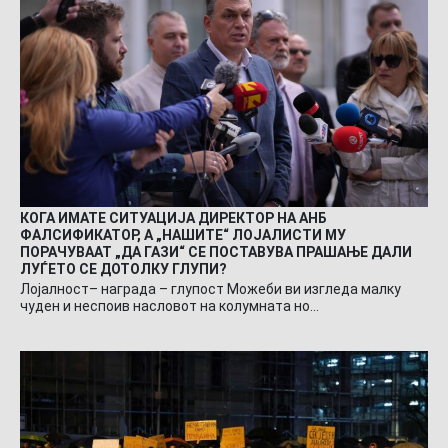
КОГА ИМАТЕ СИТУАЦИЈА ДИРЕКТОР НА АНБ
ФАЛСИФИКАТОР, А „НАШИТЕ“ ЛОЈАЛИСТИ МУ
ПОРАЧУВААТ „ДА ГАЗИ“ СЕ ПОСТАВУВА ПРАШАЊЕ ДАЛИ
ЛУЃЕТО СЕ ДОТОЛКУ ГЛУПИ?
Лојалност– награда – глупост Можеби ви изгледа малку
чуден и неспоив насловот на колумната но…