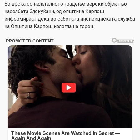
Во врска со нелегалното градење верски објект во
населбата Злокуќани, од општина Карпош
информираат дека во саботата инспекциската служба
на Општина Карпош излегла на терен.