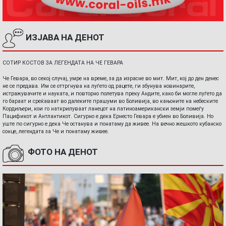
ИЗЈАВА НА ДЕНОТ
СОТИР КОСТОВ ЗА ЛЕГЕНДАТА НА ЧЕ ГЕВАРА
Че Гевара, во секој случај, умре на време, за да израсне во мит. Мит, кој до ден денес
не се предава. Им се оттргнува на луѓето од рацете, ги збунува новинарите,
истражувачите и науката, и повторно полетува преку Андите, како би могле луѓето да
го бараат и среќаваат во далеките прашуми во Боливија, во кањоните на небеските
Кордиљери, кои го наткрилуваат ланецот на латиноамерикански земји помеѓу
Пацификот и Антлантикот. Сигурно е дека Ернесто Гевара е убиен во Боливија. Но
уште по сигурно е дека Че останува и понатаму да живее. На вечно жешкото кубанско
сонце, легендата за Че и понатаму живее.
ФОТО НА ДЕНОТ