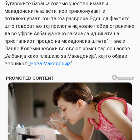
бугарските барања големо учество имаат и
македонските власти, кои приклонуваат и
потклекнуваат кон таква разврска. Еден од фактите
што говорат во тој прилог е најновиот обид странично
да се уфрли Албанија како закана за иднината на
пристапниот процес на македонска штета.“ – вели
Панде Колемишевски во својот коментар со наслов
„Албанија како плашило за Македонија“, кој го објави
весникот „
Нова Македонија
“.