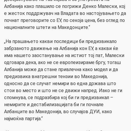
Албанија како плашило се погрижи Денко Малески, кој
е жесток поддржувач на Владата во настојувањето да
почнат преговорите со ЕУ, по секоја цена, без оглед по
националните штети на Македонците.“
„На прашањето какви последици би предизвикало
забрзаното движење на Албанија кон ЕУ, а какви ќе
има нашето заостанување на истиот тој пат, Малески
одговара дека, ако не се европеизираме бргу, тогаш
Албанија може да стане привлечна како модел и да
предизвика внатрешни тензии во Македонија,
односно да се случат немири во една држава што
стои во место и што не се движи напред. Иако не ги
спомнува, се подразбира кој би ги предизвикал –
немирите и дестабилизацијата би ги почнале
Албанците во Македонија, во случајов ДУИ, како
најмоќна партија.“