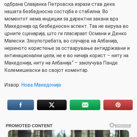
одбрана Славјанка Петровска изрази став дека
нашата безбедносна состојба е стабилна. Во
моментот нема индиции за директни закани врз
Македонија од безбедносен аспект. Таа не верува во
црните сценарија, што ги пласираат Османи и Денко
Малески. Злоупотребата, во случајов на Албанија,
нејзиното користење за остварување антидржавни и
антинационални цели, не е во ничија корист – ниту на
Македонија, ниту на Албанија.“ – заклучува Панде
Колемишевски во својот коментар.
Извор:
Нова Македонија