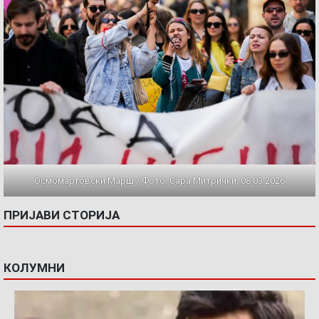
Осмомартовски Марш / Фото: Сара Митрички, 08.03.2026
ПРИЈАВИ СТОРИЈА
КОЛУМНИ