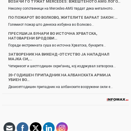
ВОЗАЧИ ГО ТУЖАТ MERCEDES: ВЖЕШТЕНОТО AMG ЛОГО…
Неколку сопственици на Mercedes-AMG тврдат дека металното…
ПО ПОЖАРОТ ВО ВОЛКОВО, ЖИТЕЛИТЕ БАРААТ ЗАКОН:…
Големиот пожар што денеска избувна во Волково…
ПРЕСУШИЈА БУНАРИ ВО ИСТОЧНА ХРВАТСКА,
НАТОВАРЕНИ БРОДОВИ…
Поради екстремната суша во источна Хрватска, бунарите…
ЗАТВОРЕНИК НА ВИКЕНД-ОТСУСТВО ЈА НАПАДНАЛ
МАЈКА СИ,…
Четириесет и шестгодишен охриѓанец, кој издржувал затворска…
20-ГОДИШЕН ПРИПАДНИК НА АЛБАНСКАТА АРМИЈА
УБИЕН ВО…
Дваесетгодишен припадник на албанските вооружени сили е…