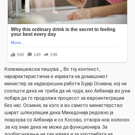
Колемишевски пишува: „ Во тој контекст,
најкарактеристична е изјавата на домашниот
министер за надворешни работи Бујар Османи, кој ни
соопшти дека не треба да нѐ чуди, ако Албанија во јуни
побара да го продолжи процесот за евроинтеграции
без нас. Османи, за кого и во самото министерство
шират шпекулации дека Македонија редовно ја
поврзува со Албанија и со Косово, отвора нов колосек
.за кој знае дека не може да функционира. За
дообјаснување на таа изјава и за употребата на