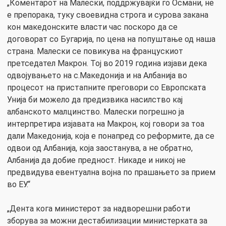
„Коментарот на Малески, поддржувајќи го Османи, не
е препорака, туку своевидна строга и сурова закана
кон македонските власти час поскоро да се
договорат со Бугарија, по цена на попуштање од наша
страна. Малески се повикува на францускиот
претседател Макрон. Тој во 2019 година изјави дека
одвојувањето на с.Македонија и на Албанија во
процесот на пристапните преговори со Европската
Унија би можело да предизвика насилство кај
албанското малцинство. Малески погрешно ја
интерпретира изјавата на Макрон, кој говори за тоа
дали Македонија, која е понапред со реформите, да се
одвои од Албанија, која заостанува, а не обратно,
Албанија да добие предност. Никаде и никој не
предвидува евентуална војна по прашањето за прием
во ЕУ.“
„Дента кога министерот за надворешни работи
зборува за можни дестабилизации министерката за