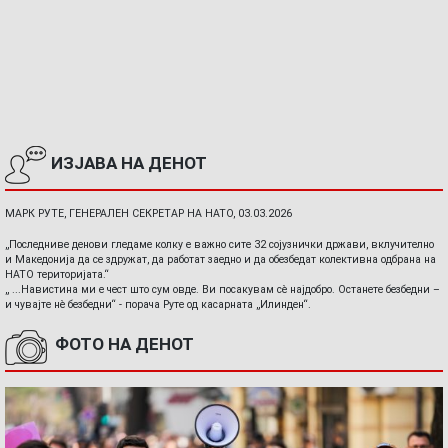
ИЗЈАВА НА ДЕНОТ
МАРК РУТЕ, ГЕНЕРАЛЕН СЕКРЕТАР НА НАТО, 03.03.2026
„Последниве денови гледаме колку е важно сите 32 сојузнички држави, вклучително
и Македонија да се здружат, да работат заедно и да обезбедат колективна одбрана на
НАТО територијата.“
„ ...Навистина ми е чест што сум овде. Ви посакувам сè најдобро. Останете безбедни –
и чувајте нè безбедни“ - порача Руте од касарната „Илинден“.
ФОТО НА ДЕНОТ