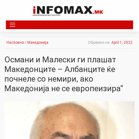
Skip
to
content
Насловна
/
Македонија
Објавено на:
April 1, 2022
Османи и Малески ги плашат
Македонците – Албанците ќе
почнеле со немири, ако
Македонија не се европеизира“