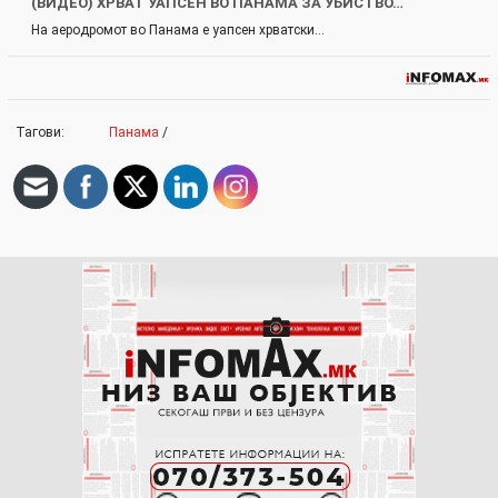
(ВИДЕО) ХРВАТ УАПСЕН ВО ПАНАМА ЗА УБИСТВО…
На аеродромот во Панама е уапсен хрватски…
Тагови:
Панама
/