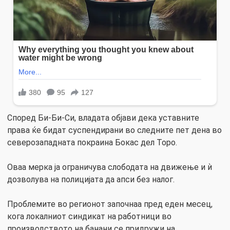
Според Би-Би-Си, владата објави дека уставните
права ќе бидат суспендирани во следните пет дена во
северозападната покраина Бокас дел Торо.
Оваа мерка ја ограничува слободата на движење и ѝ
дозволува на полицијата да апси без налог.
Проблемите во регионот започнаа пред еден месец,
кога локалниот синдикат на работници во
производството на банани се придружи на