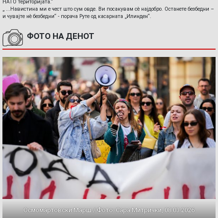
НАТО територијата.“
„ ...Навистина ми е чест што сум овде. Ви посакувам сè најдобро. Останете безбедни –
и чувајте нè безбедни“ - порача Руте од касарната „Илинден“.
ФОТО НА ДЕНОТ
Осмомартовски Марш / Фото: Сара Митрички, 08.03.2026