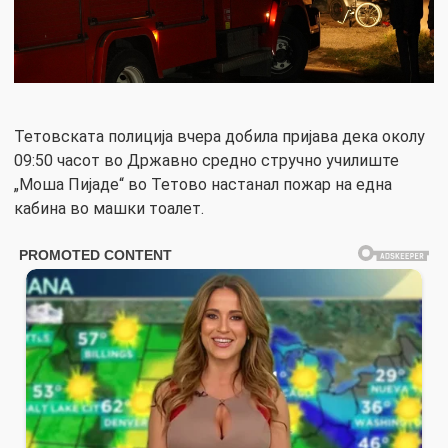
Тетовската полиција вчера добила пријава дека околу
09:50 часот во Државно средно стручно училиште
„Моша Пијаде“ во Тетово настанал пожар на една
кабина во машки тоалет.