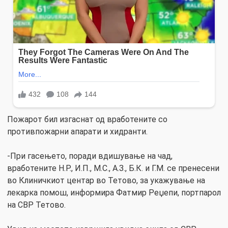
Пожарот бил изгаснат од вработените со
противпожарни апарати и хидранти.
-При гасењето, поради вдишување на чад,
вработените Н.Р., И.П., М.С., А.З., Б.К. и Г.М. се пренесени
во Клиничкиот центар во Тетово, за укажување на
лекарка помош, информира Фатмир Реџепи, портпарол
на СВР Тетово.