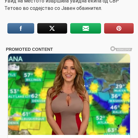
Увид на местото извршила увидна екипа од СВР
Тетово во содејство со Јавен обвинител.