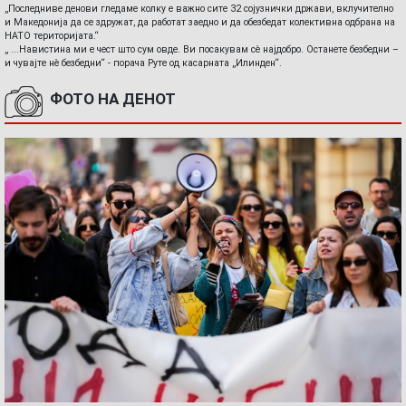
„Последниве денови гледаме колку е важно сите 32 сојузнички држави, вклучително
и Македонија да се здружат, да работат заедно и да обезбедат колективна одбрана на
НАТО територијата.“
„ ...Навистина ми е чест што сум овде. Ви посакувам сè најдобро. Останете безбедни –
и чувајте нè безбедни“ - порача Руте од касарната „Илинден“.
ФОТО НА ДЕНОТ