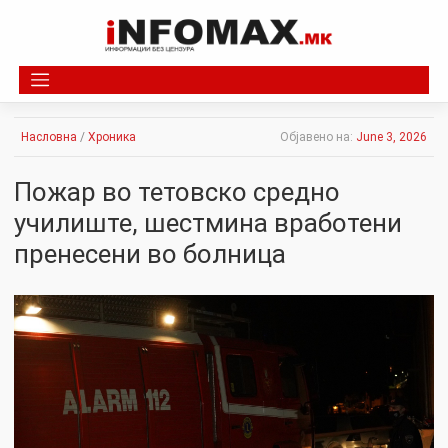
Skip
to
content
Насловна
/
Хроника
Објавено на:
June 3, 2026
Пожар во тетовско средно
училиште, шестмина вработени
пренесени во болница