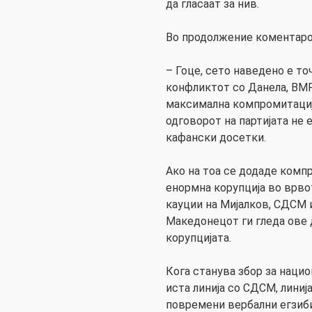
да гласаат за нив.
Во продолжение коментаро
– Гоце, сето наведено е точ
конфликтот со Данела, ВМ
максимална компромитација
одговорот на партијата не 
кафански досетки.
Ако на тоа се додаде комп
енормна корупција во врвот
кауции на Мијалков, СДСМ 
Македонецот ги гледа ове 
корупцијата.
Кога станува збор за наци
иста линија со СДСМ, линиј
повремени вербални егзиб