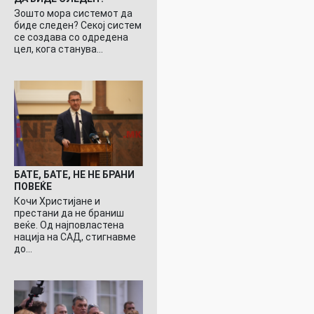
Зошто мора системот да
биде следен? Секој систем
се создава со одредена
цел, кога станува…
БАТЕ, БАТЕ, НЕ НЕ БРАНИ
ПОВЕЌЕ
Кочи Христијане и
престани да не браниш
веќе. Од најповластена
нација на САД, стигнавме
до…