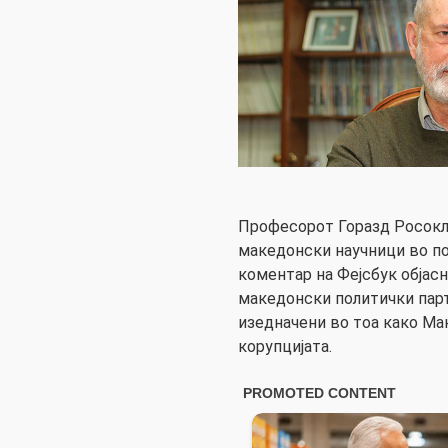
Професорот Горазд Росокли
македонски научници во по
коментар на Фејсбук објас
македонски политички па
изедначени во тоа како Ма
корупцијата.