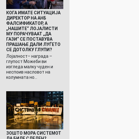
КОГА ИМАТЕ СИТУАЦИЈА
ДИРЕКТОР НА АНБ
ФАЛСИФИКАТОР, А
„НАШИТЕ“ ЛОЈАЛИСТИ
МУ ПОРАЧУВААТ „ДА
ГАЗИ“ СЕ ПОСТАВУВА
ПРАШАЊЕ ДАЛИ ЛУЃЕТО
СЕ ДОТОЛКУ ГЛУПИ?
Лојалност– награда –
глупост Можеби ви
изгледа малку чуден и
неспоив насловот на
колумната но…
ЗОШТО МОРА СИСТЕМОТ
ДА БИДЕ СЛЕДЕН?