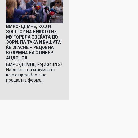
ВМРО-ДПМНЕ, КОЈ И
ЗОШТО? НА НИКОГО НЕ
МУ ГОРЕЛА СВЕЌАТА ДО
ЗОРИ, ПА ТАКА И ВАШАТА
ЌЕ ЗГАСНЕ – РЕДОВНА
КОЛУМНА НА ОЛИВЕР
АНДОНОВ
ВМРО-ДПМНЕ, кој и зошто?
Насловот на колумната
која е пред Вас е во
прашална форма…