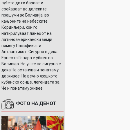
луѓето да го бараат и
среќаваат во далеките
прашуми во Боливија, во
кањоните на небеските
Кордиљери, кои го
наткрилуваат ланецот на
латиноамерикански земји
помеѓу Пацификот и
Антлантикот. Сигурно е дека
Ернесто Гевара е убиен во
Боливија. Но уште по сигурно е
дека Че останува и понатаму
да живее. На вечно жешкото
кубанско сонце, легендата за
Че и понатаму живее.
ФОТО НА ДЕНОТ