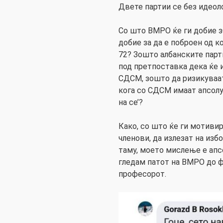
Двете партии се без идеоло
Со што ВМРО ќе ги добие з
добие за да е поброен од 
72? Зошто албанските парт
под претпоставка дека ќе 
СДСМ, зошто да ризикуваа
кога со СДСМ имаат апсол
на се’?
Како, со што ќе ги мотиви
членови, да излезат на избо
таму, моето мислење е апсо
гледам патот на ВМРО до 
професорот.