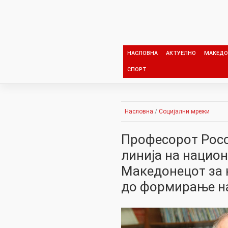
Skip
to
content
НАСЛОВНА
АКТУЕЛНО
МАКЕДО
СПОРТ
Насловна
/
Социјални мрежи
Професорот Росо
линија на национ
Македонецот за 
до формирање на