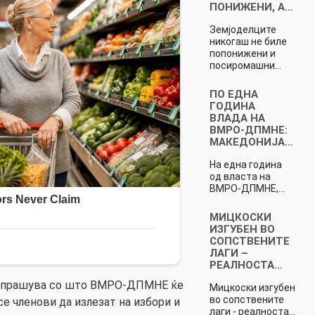
ПОНИЖЕНИ, А…
Земјоделците
никогаш не биле
попонижени и
посиромашни…
ПО ЕДНА
ГОДИНА
ВЛАДА НА
ВМРО-ДПМНЕ:
МАКЕДОНИЈА…
На една година
од власта на
ВМРО-ДПМНЕ,…
МИЦКОСКИ
ИЗГУБЕН ВО
СОПСТВЕНИТЕ
ЛАГИ –
РЕАЛНОСТА…
 прашува со што ВМРО-ДПМНЕ ќе
Мицкоски изгубен
во сопствените
се членови да излезат на избори и
лаги - реалноста…