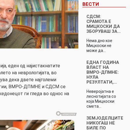
ВЕСТИ
СДСМ:
СРАМОТА Е
МИЦКОСКИ ДА
ЗБОРУВАШ ЗА…
Нема дно кое
Мицкоски не
може да…
ЕДНА ГОДИНА
ја, еден од најистакнатите
ВЛАСТ НА
ВМРО-ДПМНЕ:
лето на неврологијата, во
НУЛА
нува дека двете најголеми
РЕЗУЛТАТИ,…
ртии, ВМРО-ДПМНЕ и СДСМ се
Неверојатна е
кедонецот ги гледа во однос на
леснотијата со
која Мицкоски
смета…
ЗЕМЈОДЕЛЦИТЕ
НИКОГАШ НЕ
БИЛЕ ПО