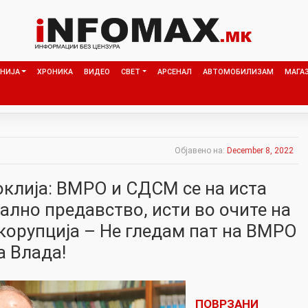
НИЈА
ХРОНИКА
ВИДЕО
СВЕТ
АРСЕНАЛ
АВТОМОБИЛИЗАМ
МАГА
Објавено на:
December 8, 2022
клија: ВМРО и СДСМ се на иста
ално предавство, исти во очите на
корупција – Не гледам пат на ВМРО
 Влада!
ПОВРЗАНИ