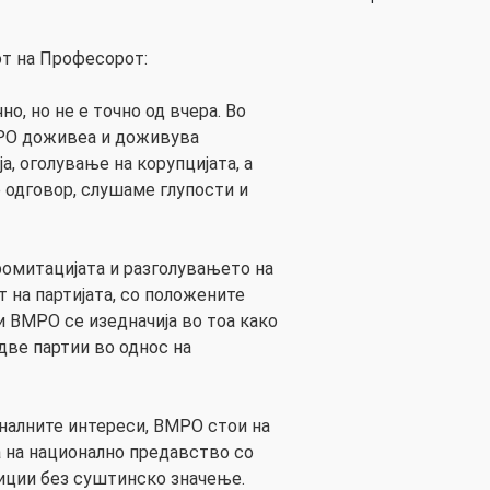
т на Професорот:
но, но не е точно од вчера. Во
РО доживеа и доживува
, оголување на корупцијата, а
е одговор, слушаме глупости и
ромитацијата и разголувањето на
 на партијата, со положените
и ВМРО се изедначија во тоа како
две партии во однос на
оналните интереси, ВМРО стои на
а на национално предавство со
иции без суштинско значење.