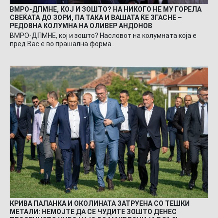
ВМРО-ДПМНЕ, КОЈ И ЗОШТО? НА НИКОГО НЕ МУ ГОРЕЛА
СВЕЌАТА ДО ЗОРИ, ПА ТАКА И ВАШАТА ЌЕ ЗГАСНЕ –
РЕДОВНА КОЛУМНА НА ОЛИВЕР АНДОНОВ
ВМРО-ДПМНЕ, кој и зошто? Насловот на колумната која е
пред Вас е во прашална форма…
КРИВА ПАЛАНКА И ОКОЛИНАТА ЗАТРУЕНА СО ТЕШКИ
МЕТАЛИ: НЕМОЈТЕ ДА СЕ ЧУДИТЕ ЗОШТО ДЕНЕС