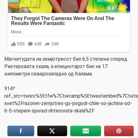
Магнитудата на земјотресот бил 6,5 степени според
Рихтеровата скала, а епицентарот бил на 17
километри северозападно од Калама.
914?
ref_src=twsrc%5Etfw%7Ctwcamp%5Etweetembed%7Ctwter
svet%2Frazoren-zemjotres-go-pogodi-chile-so-jachina-od-
6-5-stepeni-spored-rihterovata-skala%2F