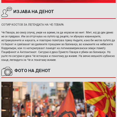
ИЗЈАВА НА ДЕНОТ
СОТИР КОСТОВ ЗА ЛЕГЕНДАТА НА ЧЕ ГЕВАРА
Че Гевара, во секој случај, умре на време, за да израсне во мит. Мит, кој до ден денес
не се предава. Им се оттргнува на луѓето од рацете, ги збунува новинарите,
истражувачите и науката, и повторно полетува преку Андите, како би могле луѓето да
го бараат и среќаваат во далеките прашуми во Боливија, во кањоните на небеските
Кордиљери, кои го наткрилуваат ланецот на латиноамерикански земји помеѓу
Пацификот и Антлантикот. Сигурно е дека Ернесто Гевара е убиен во Боливија. Но
уште по сигурно е дека Че останува и понатаму да живее. На вечно жешкото кубанско
сонце, легендата за Че и понатаму живее.
ФОТО НА ДЕНОТ