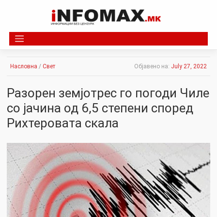
Skip
to
content
Насловна
/
Свет
Објавено на:
July 27, 2022
Разорен земјотрес го погоди Чиле
со јачина од 6,5 степени според
Рихтеровата скала