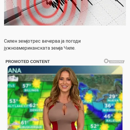
Силен земјотрес вечерва ја погоди
јужноамериканската земја Чиле.