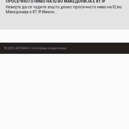
ПРОСЕЧНОТО НИВО НА IQ ВО МАКЕДОНИЈА Е 81.9!
Немојте да се чудите зошто денес просечното ниво на IQ во
Македонија е 81.9! Имено…
© 2025
iNFOMAX
| Сите права се заштитени