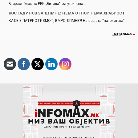
Вториот блок во РЕК „Битола“ од утринава…
KOСТАДИНОВ ЗА ДПМНЕ: НЕМА ОТПОР, НЕМА ХРАБРОСТ…
КАДЕ Е ПАТРИОТИЗМОТ, ВМРО-ДПМНЕ?! На вашата “патриотска”…