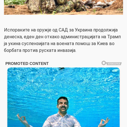
Испораките на оружје од САД за Украина продолжија
денеска, еден ден откако администрацијата на Трамп
ја укина суспензијата на воената помош за Киев во
борбата против руската инвазија.