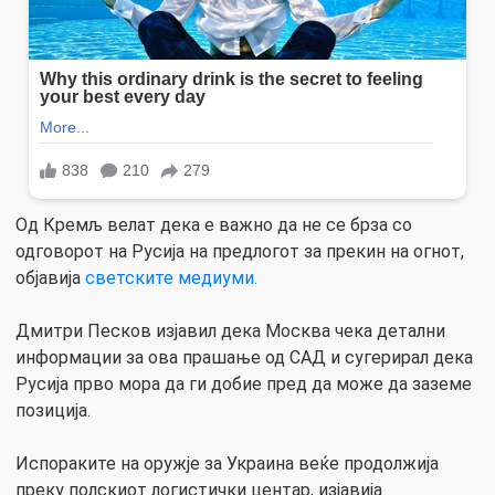
Од Кремљ велат дека е важно да не се брза со
одговорот на Русија на предлогот за прекин на огнот,
објавија
светските медиуми.
Дмитри Песков изјавил дека Москва чека детални
информации за ова прашање од САД и сугерирал дека
Русија прво мора да ги добие пред да може да заземе
позиција.
Испораките на оружје за Украина веќе продолжија
преку полскиот логистички центар, изјавија