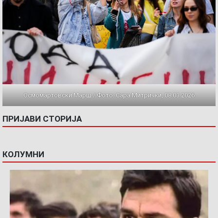
Осмомартовски Марш / Фото: Сара Митрички, 08.03.2026
ПРИЈАВИ СТОРИЈА
КОЛУМНИ