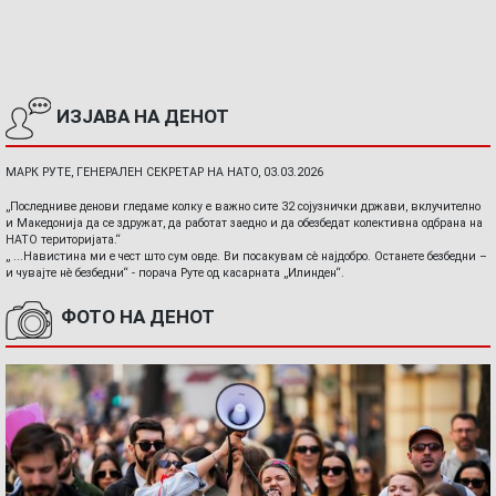
ИЗЈАВА НА ДЕНОТ
МАРК РУТЕ, ГЕНЕРАЛЕН СЕКРЕТАР НА НАТО, 03.03.2026
„Последниве денови гледаме колку е важно сите 32 сојузнички држави, вклучително
и Македонија да се здружат, да работат заедно и да обезбедат колективна одбрана на
НАТО територијата.“
„ ...Навистина ми е чест што сум овде. Ви посакувам сè најдобро. Останете безбедни –
и чувајте нè безбедни“ - порача Руте од касарната „Илинден“.
ФОТО НА ДЕНОТ