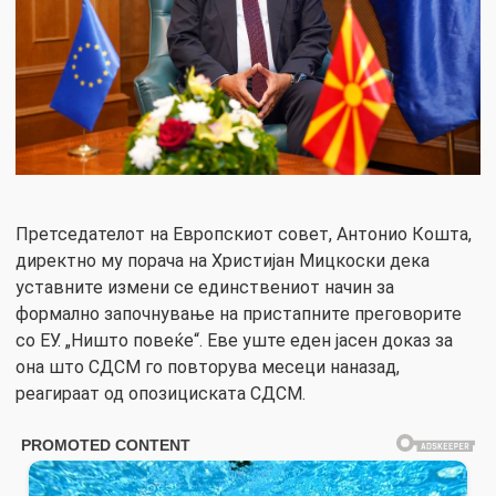
Претседателот на Европскиот совет, Антонио Кошта,
директно му порача на Христијан Мицкоски дека
уставните измени се единствениот начин за
формално започнување на пристапните преговорите
со ЕУ. „Ништо повеќе“. Еве уште еден јасен доказ за
она што СДСМ го повторува месеци наназад,
реагираат од опозициската СДСМ.