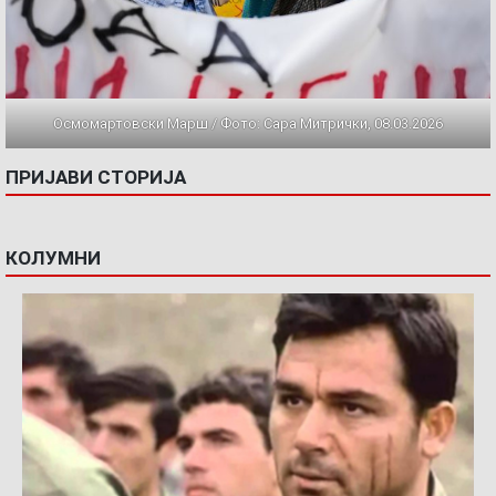
Осмомартовски Марш / Фото: Сара Митрички, 08.03.2026
ПРИЈАВИ СТОРИЈА
КОЛУМНИ