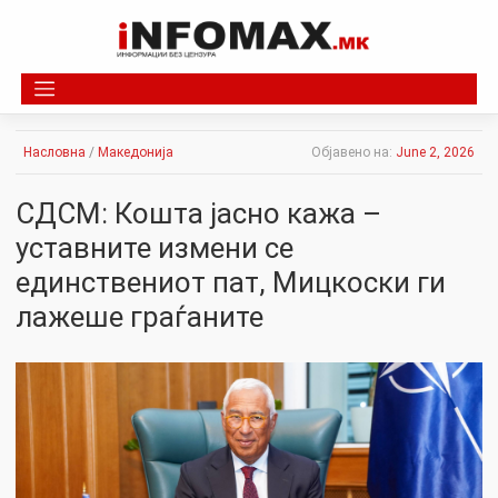
Skip
to
content
Насловна
/
Македонија
Објавено на:
June 2, 2026
СДСМ: Кошта јасно кажа –
уставните измени се
единствениот пат, Мицкоски ги
лажеше граѓаните