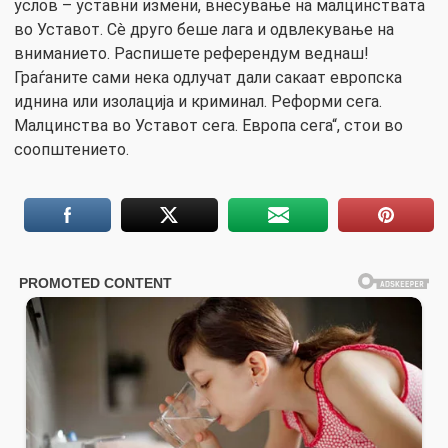
услов – уставни измени, внесување на малцинствата
во Уставот. Сè друго беше лага и одвлекување на
вниманието. Распишете референдум веднаш!
Граѓаните сами нека одлучат дали сакаат европска
иднина или изолација и криминал. Реформи сега.
Малцинства во Уставот сега. Европа сега“, стои во
соопштението.