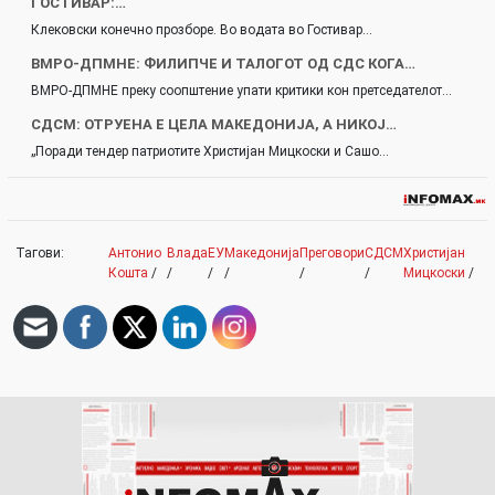
ГОСТИВАР:…
Клековски конечно прозборе. Во водата во Гостивар…
ВМРО-ДПМНЕ: ФИЛИПЧЕ И ТАЛОГОТ ОД СДС КОГА…
ВМРО-ДПМНЕ преку соопштение упати критики кон претседателот…
СДСМ: ОТРУЕНА Е ЦЕЛА МАКЕДОНИЈА, А НИКОЈ…
„Поради тендер патриотите Христијан Мицкоски и Сашо…
Тагови:
Антонио
Влада
ЕУ
Македонија
Преговори
СДСМ
Христијан
Кошта
/
/
/
/
/
/
Мицкоски
/