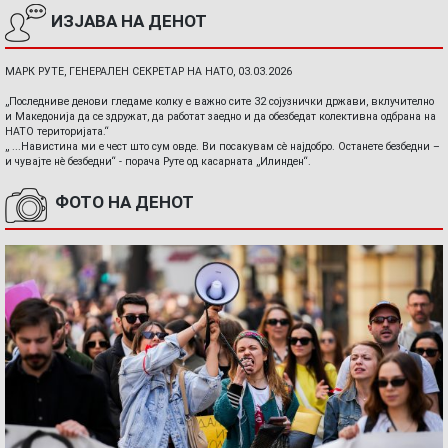
ИЗЈАВА НА ДЕНОТ
МАРК РУТЕ, ГЕНЕРАЛЕН СЕКРЕТАР НА НАТО, 03.03.2026
„Последниве денови гледаме колку е важно сите 32 сојузнички држави, вклучително
и Македонија да се здружат, да работат заедно и да обезбедат колективна одбрана на
НАТО територијата.“
„ ...Навистина ми е чест што сум овде. Ви посакувам сè најдобро. Останете безбедни –
и чувајте нè безбедни“ - порача Руте од касарната „Илинден“.
ФОТО НА ДЕНОТ