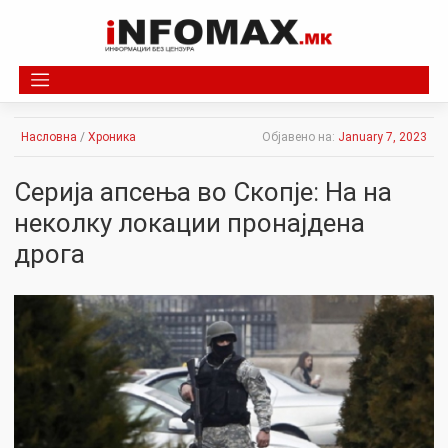
Skip
to
content
Насловна
/
Хроника
Објавено на:
January 7, 2023
Серија апсења во Скопје: На на
неколку локации пронајдена
дрога