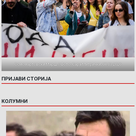
Осмомартовски Марш / Фото: Сара Митрички, 08.03.2026
ПРИЈАВИ СТОРИЈА
КОЛУМНИ