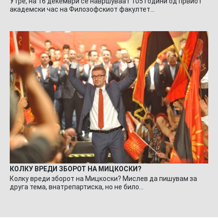
Утре, на 16 декември се навршуваат 105 години од првиот
академски час на Филозофскиот факултет…
КОЛКУ ВРЕДИ ЗБОРОТ НА МИЦКОСКИ?
Колку вреди зборот на Мицкоски? Мислев да пишувам за
друга тема, внатрепартиска, но не било…