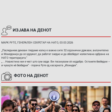
ИЗЈАВА НА ДЕНОТ
МАРК РУТЕ, ГЕНЕРАЛЕН СЕКРЕТАР НА НАТО, 03.03.2026
„Последниве денови гледаме колку е важно сите 32 сојузнички држави, вклучително
и Македонија да се здружат, да работат заедно и да обезбедат колективна одбрана на
НАТО територијата.“
„ ...Навистина ми е чест што сум овде. Ви посакувам сè најдобро. Останете безбедни –
и чувајте нè безбедни“ - порача Руте од касарната „Илинден“.
ФОТО НА ДЕНОТ