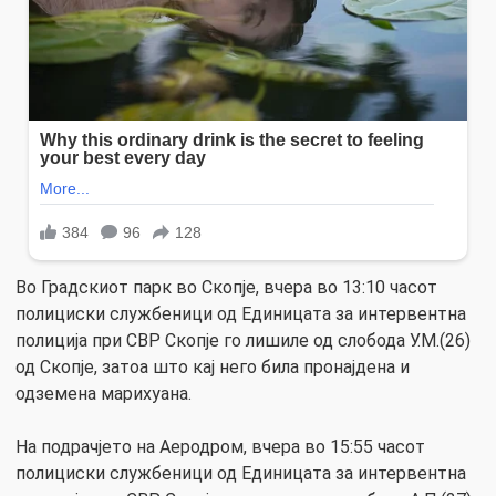
Во Градскиот парк во Скопје, вчера во 13:10 часот
полициски службеници од Единицата за интервентна
полиција при СВР Скопје го лишиле од слобода У.М.(26)
од Скопје, затоа што кај него била пронајдена и
одземена марихуана.
На подрачјето на Аеродром, вчера во 15:55 часот
полициски службеници од Единицата за интервентна