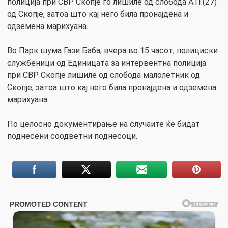
полиција при СВР Скопје го лишиле од слобода А.П.(27)
од Скопје, затоа што кај него била пронајдена и
одземена марихуана.
Во Парк шума Гази Баба, вчера во 15 часот, полициски
службеници од Единицата за интервентна полиција
при СВР Скопје лишиле од слобода малолетник од
Скопје, затоа што кај него била пронајдена и одземена
марихуана.
По целосно документирање на случаите ќе бидат
поднесени соодветни поднесоци.