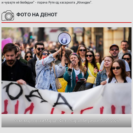
и чувајте нè безбедни“ - порача Руте од касарната „Илинден“.
ФОТО НА ДЕНОТ
Осмомартовски Марш / Фото: Сара Митрички, 08.03.2026