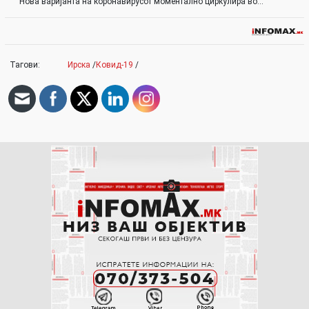
Нова варијанта на коронавирусот моментално циркулира во…
Тагови:
Ирска
/
Ковид-19
/