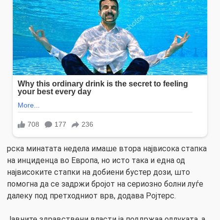
рска минатата недела имаше втора највисока стапка
на инциденца во Европа, но исто така и една од
највисоките стапки на добиени бустер дози, што
помогна да се задржи бројот на сериозно болни луѓе
далеку под претходниот врв, додава Ројтерс.
Јавните здравствени власти ја поддржаа одлуката, а