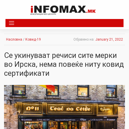
Skip
to
content
Насловна
/
Ковид-19
Објавено на:
January 21, 2022
Се укинyваат речиси сите мерки
во Ирска, нема повеќе ниту ковид
сертификати