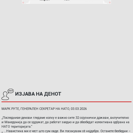
ИЗЈАВА НА ДЕНОТ
МАРК РУТЕ, ГЕНЕРАЛЕН СЕКРЕТАР НА НАТО, 03.03.2026
„Последниве денови гледаме колку е важно сите 32 сојузнички држави, вклучително
и Македонија да се здружат, да работат заедно и да обезбедат колективна одбрана на
НАТО територијата.“
„ ...Навистина ми е чест што сум овде. Ви посакувам сè најдобро. Останете безбедни –