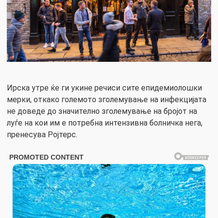
Ирска утре ќе ги укине речиси сите епидемиолошки
мерки, откако големото зголемување на инфекцијата
не доведе до значително зголемување на бројот на
луѓе на кои им е потребна интензивна болничка нега,
пренесува Ројтерс.