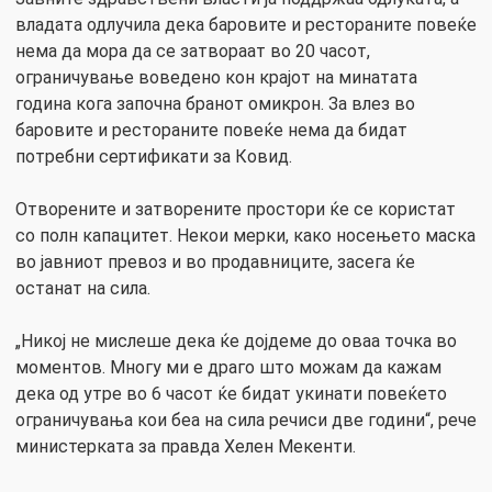
владата одлучила дека баровите и рестораните повеќе
нема да мора да се затвораат во 20 часот,
ограничување воведено кон крајот на минатата
година кога започна бранот омикрон. За влез во
баровите и рестораните повеќе нема да бидат
потребни сертификати за Ковид.
Отворените и затворените простори ќе се користат
со полн капацитет. Некои мерки, како носењето маска
во јавниот превоз и во продавниците, засега ќе
останат на сила.
„Никој не мислеше дека ќе дојдеме до оваа точка во
моментов. Многу ми е драго што можам да кажам
дека од утре во 6 часот ќе бидат укинати повеќето
ограничувања кои беа на сила речиси две години“, рече
министерката за правда Хелен Мекенти.