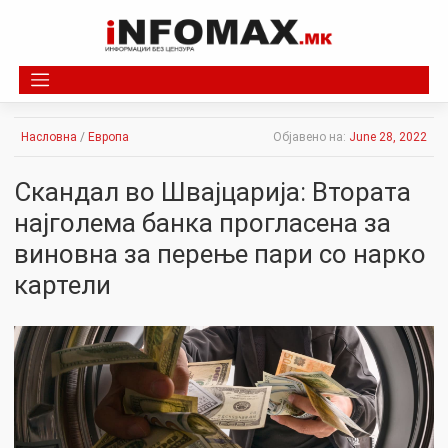
Skip
to
content
Насловна
/
Европа
Објавено на:
June 28, 2022
Скандал во Швајцарија: Втората
најголема банка прогласена за
виновна за перење пари со нарко
картели