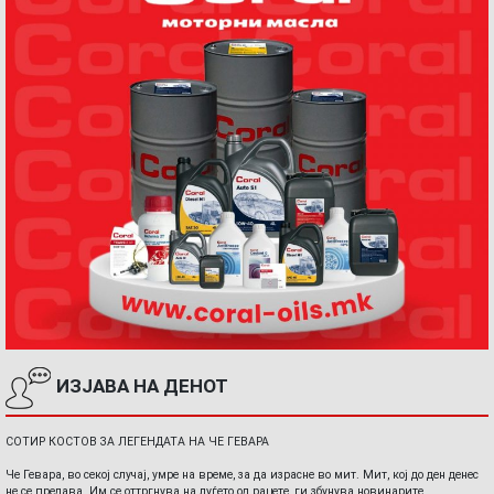
ИЗЈАВА НА ДЕНОТ
СОТИР КОСТОВ ЗА ЛЕГЕНДАТА НА ЧЕ ГЕВАРА
Че Гевара, во секој случај, умре на време, за да израсне во мит. Мит, кој до ден денес
не се предава. Им се оттргнува на луѓето од рацете, ги збунува новинарите,