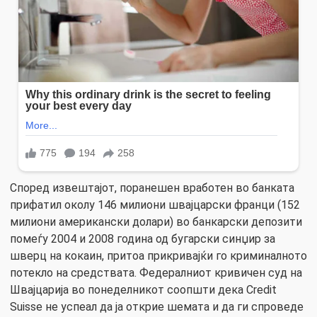
Според извештајот, поранешен вработен во банката
прифатил околу 146 милиони швајцарски франци (152
милиони американски долари) во банкарски депозити
помеѓу 2004 и 2008 година од бугарски синџир за
шверц на кокаин, притоа прикривајќи го криминалното
потекло на средствата. Федералниот кривичен суд на
Швајцарија во понеделникот соопшти дека Credit
Suisse не успеал да ја открие шемата и да ги спроведе