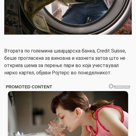
Втората по големина швајцарска банка, Credit Suisse,
беше прогласена за виновна и казнета затоа што не
открила шема за перење пари во која учествувал
нарко картел, објави Ројтерс во понеделникот.