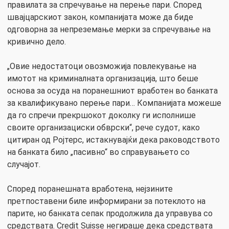
правилата за спречување на перење пари. Според
швајцарскиот закон, компанијата може да биде
одговорна за непреземање мерки за спречување на
кривично дело.
„Овие недостатоци овозможија повлекување на
имотот на криминалната организација, што беше
основа за осуда на поранешниот вработен во банката
за квалификувано перење пари… Компанијата можеше
да го спречи прекршокот доколку ги исполнише
своите организациски обврски“, рече судот, како
цитиран од Ројтерс, истакнувајќи дека раководството
на банката било „пасивно“ во справувањето со
случајот.
Според поранешната вработена, нејзините
претпоставени биле информирани за потеклото на
парите, но банката сепак продолжила да управува со
средствата. Credit Suisse негираше дека средствата