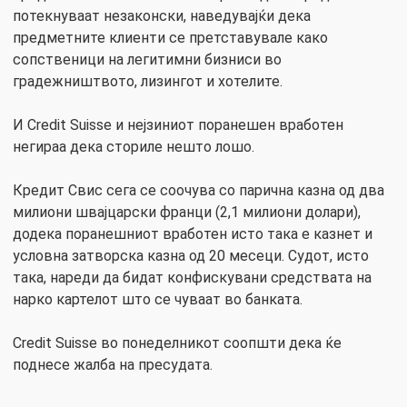
потекнуваат незаконски, наведувајќи дека
предметните клиенти се претставувале како
сопственици на легитимни бизниси во
градежништвото, лизингот и хотелите.
И Credit Suisse и нејзиниот поранешен вработен
негираа дека сториле нешто лошо.
Кредит Свис сега се соочува со парична казна од два
милиони швајцарски франци (2,1 милиони долари),
додека поранешниот вработен исто така е казнет и
условна затворска казна од 20 месеци. Судот, исто
така, нареди да бидат конфискувани средствата на
нарко картелот што се чуваат во банката.
Credit Suisse во понеделникот соопшти дека ќе
поднесе жалба на пресудата.