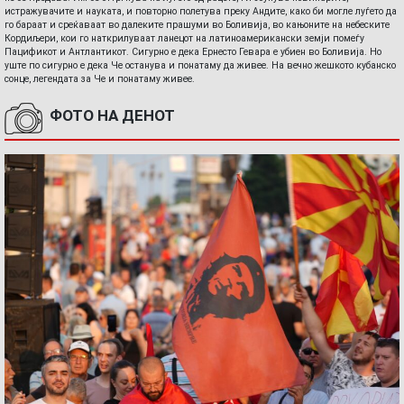
истражувачите и науката, и повторно полетува преку Андите, како би могле луѓето да
го бараат и среќаваат во далеките прашуми во Боливија, во кањоните на небеските
Кордиљери, кои го наткрилуваат ланецот на латиноамерикански земји помеѓу
Пацификот и Антлантикот. Сигурно е дека Ернесто Гевара е убиен во Боливија. Но
уште по сигурно е дека Че останува и понатаму да живее. На вечно жешкото кубанско
сонце, легендата за Че и понатаму живее.
ФОТО НА ДЕНОТ