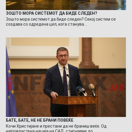
ЗОШТО МОРА СИСТЕМОТ ДА БИДЕ СЛЕДЕН?
Зошто мора системот да биде следен? Секој систем се
создава со одредена цел, кога станува…
БАТЕ, БАТЕ, НЕ НЕ БРАНИ ПОВЕЌЕ
Кочи Христијане и престани да не браниш веќе. Од
најповластена нација на САД, стигнавме до…