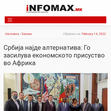
Skip
to
content
Насловна
/
Балкан
Објавено на:
February 14, 2022
Србија најде алтернатива: Го
засилува економското присуство
во Африка