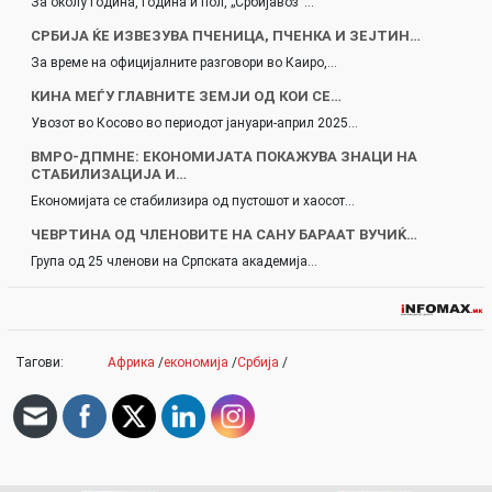
За околу година, година и пол, „Србијавоз“…
СРБИЈА ЌЕ ИЗВЕЗУВА ПЧЕНИЦА, ПЧЕНКА И ЗЕЈТИН…
За време на официјалните разговори во Каиро,…
КИНА МЕЃУ ГЛАВНИТЕ ЗЕМЈИ ОД КОИ СЕ…
Увозот во Косово во периодот јануари-април 2025…
ВМРО-ДПМНЕ: ЕКОНОМИЈАТА ПОКАЖУВА ЗНАЦИ НА
СТАБИЛИЗАЦИЈА И…
Економијата се стабилизира од пустошот и хаосот…
ЧЕВРТИНА ОД ЧЛЕНОВИТЕ НА САНУ БАРААТ ВУЧИЌ…
Група од 25 членови на Српската академија…
Тагови:
Африка
/
економија
/
Србија
/