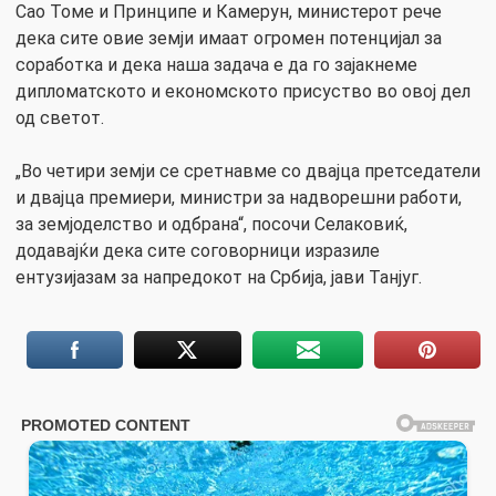
Сао Томе и Принципе и Камерун, министерот рече
дека сите овие земји имаат огромен потенцијал за
соработка и дека наша задача е да го зајакнеме
дипломатското и економското присуство во овој дел
од светот.
„Во четири земји се сретнавме со двајца претседатели
и двајца премиери, министри за надворешни работи,
за земјоделство и одбрана“, посочи Селаковиќ,
додавајќи дека сите соговорници изразиле
ентузијазам за напредокот на Србија, јави Танјуг.