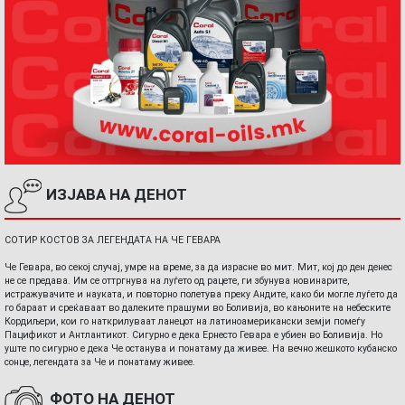
ИЗЈАВА НА ДЕНОТ
СОТИР КОСТОВ ЗА ЛЕГЕНДАТА НА ЧЕ ГЕВАРА
Че Гевара, во секој случај, умре на време, за да израсне во мит. Мит, кој до ден денес
не се предава. Им се оттргнува на луѓето од рацете, ги збунува новинарите,
истражувачите и науката, и повторно полетува преку Андите, како би могле луѓето да
го бараат и среќаваат во далеките прашуми во Боливија, во кањоните на небеските
Кордиљери, кои го наткрилуваат ланецот на латиноамерикански земји помеѓу
Пацификот и Антлантикот. Сигурно е дека Ернесто Гевара е убиен во Боливија. Но
уште по сигурно е дека Че останува и понатаму да живее. На вечно жешкото кубанско
сонце, легендата за Че и понатаму живее.
ФОТО НА ДЕНОТ