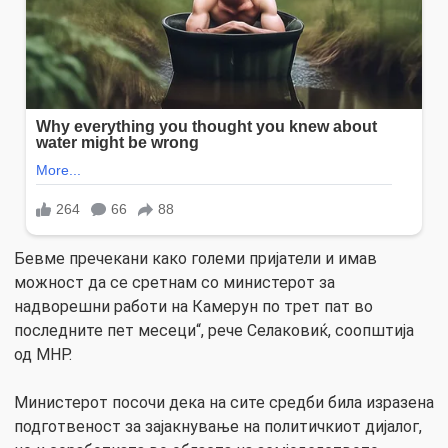
Бевме пречекани како големи пријатели и имав
можност да се сретнам со министерот за
надворешни работи на Камерун по трет пат во
последните пет месеци“, рече Селаковиќ, соопштија
од МНР.
Министерот посочи дека на сите средби била изразена
подготвеност за зајакнување на политичкиот дијалог,