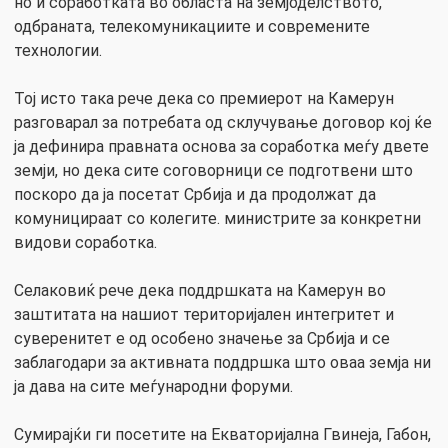
но и соработката во областа на земјоделството,
одбраната, телекомуникациите и современите
технологии.
Тој исто така рече дека со премиерот на Камерун
разговарал за потребата од склучување договор кој ќе
ја дефинира правната основа за соработка меѓу двете
земји, но дека сите соговорници се подготвени што
поскоро да ја посетат Србија и да продолжат да
комуницираат со колегите. министрите за конкретни
видови соработка.
Селаковиќ рече дека поддршката на Камерун во
заштитата на нашиот територијален интегритет и
суверенитет е од особено значење за Србија и се
заблагодари за активната поддршка што оваа земја ни
ја дава на сите меѓународни форуми.
Сумирајќи ги посетите на Екваторијална Гвинеја, Габон,