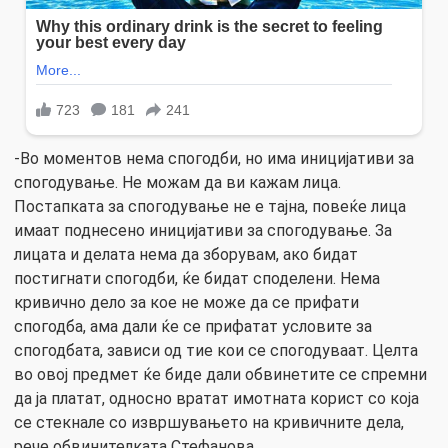
-Во моментов нема спогодби, но има иницијативи за
спогодување. Не можам да ви кажам лица.
Постапката за спогодување не е тајна, повеќе лица
имаат поднесено иницијативи за спогодување. За
лицата и делата нема да зборувам, ако бидат
постигнати спогодби, ќе бидат споделени. Нема
кривично дело за кое не може да се прифати
спогодба, ама дали ќе се прифатат условите за
спогодбата, зависи од тие кои се спогодуваат. Целта
во овој предмет ќе биде дали обвинетите се спремни
да ја платат, односно вратат имотната корист со која
се стекнале со извршувањето на кривичните дела,
рече обвинителката Стефанова.