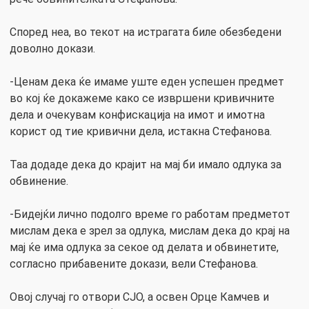
Според неа, во текот на истрагата биле обезбедени
доволно докази.
-Ценам дека ќе имаме уште еден успешен предмет
во кој ќе докажеме како се извршени кривичните
дела и очекувам конфискација на имот и имотна
корист од тие кривични дела, истакна Стефанова.
Таа додаде дека до крајит на мај би имало одлука за
обвинение.
-Бидејќи лично подолго време го работам предметот
мислам дека е зрел за одлука, мислам дека до крај на
мај ќе има одлука за секое од делата и обвинетите,
согласно прибавените докази, вели Стефанова.
Овој случај го отвори СЈО, а освен Орце Камчев и