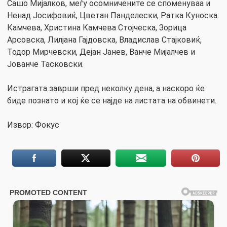
Сашо Мијалков, меѓу осомничените се споменуваа и
Ненад Јосифовиќ, Цветан Панделески, Ратка Куноска
Камчева, Христина Камчева Стојческа, Зорица
Арсовска, Лилјана Гајдовска, Владислав Стајковиќ,
Тодор Мирчевски, Дејан Јанев, Ванче Мијалчев и
Јованче Тасковски.
Истрагата заврши пред неколку дена, а наскоро ќе
биде познато и кој ќе се најде на листата на обвинети.
Извор: Фокус