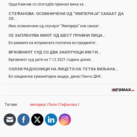
Орце Камчев со спогодба признал вина за…
СТЕФАНОВА: ОСОМНИЧЕНИ ОД “ИМПЕРИЈА” САКААТ ДА
СЕ…
Има осомничени од случајот “Империја” кои сакаат…
СЕ ЗАПЛЕНУВА ИМОТ ОД ШЕСТ ПРАВНИ ЛИЦА…
Во рамките на истражната постапка во предметот…
ВРХОВНИОТ СУД СО ДВА ЗАКЛУЧОЦИ ИМ ГИ…
Врховниот суд уште на 7.12.2021 година донел…
СОЛЗИ РАДОСНИЦИ НА ЛИЦЕТО НА ТЕТКА БИЉАНА…
Во заедничка хуманитарна акција, денес Панчо ДНК…
Тагови:
империја
/
Лиле Стефанова
/