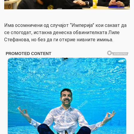
Има осомничени од случајот “Империја” кои сакаат да
се спогодат, истакна денеска обвинителката Лиле
Стефанова, но без да ги открие нивните имиња.