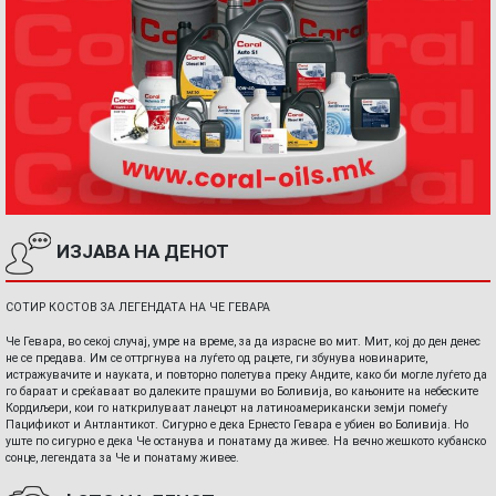
ИЗЈАВА НА ДЕНОТ
СОТИР КОСТОВ ЗА ЛЕГЕНДАТА НА ЧЕ ГЕВАРА
Че Гевара, во секој случај, умре на време, за да израсне во мит. Мит, кој до ден денес
не се предава. Им се оттргнува на луѓето од рацете, ги збунува новинарите,
истражувачите и науката, и повторно полетува преку Андите, како би могле луѓето да
го бараат и среќаваат во далеките прашуми во Боливија, во кањоните на небеските
Кордиљери, кои го наткрилуваат ланецот на латиноамерикански земји помеѓу
Пацификот и Антлантикот. Сигурно е дека Ернесто Гевара е убиен во Боливија. Но
уште по сигурно е дека Че останува и понатаму да живее. На вечно жешкото кубанско
сонце, легендата за Че и понатаму живее.