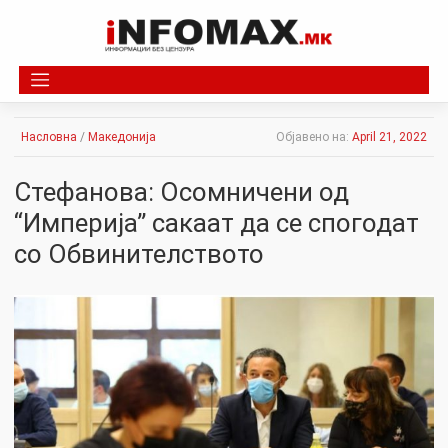
Skip
to
content
Насловна
/
Македонија
Објавено на:
April 21, 2022
Стефанова: Осомничени од
“Империја” сакаат да се спогодат
со Обвинителството