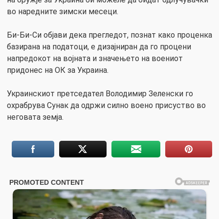
во наредните зимски месеци.
Би-Би-Си објави дека прегледот, познат како проценка
базирана на податоци, е дизајниран да го процени
напредокот на војната и значењето на воениот
придонес на ОК за Украина.
Украинскиот претседател Володимир Зеленски го
охрабрува Сунак да одржи силно воено присуство во
неговата земја.