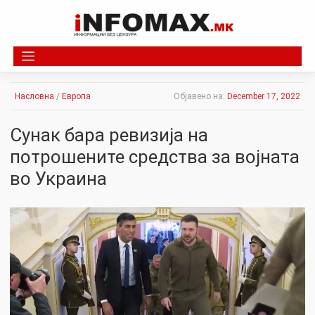
Skip
to
content
Насловна
/
Европа
Објавено на:
December 17, 2022
Сунак бара ревизија на
потрошените средства за војната
во Украина