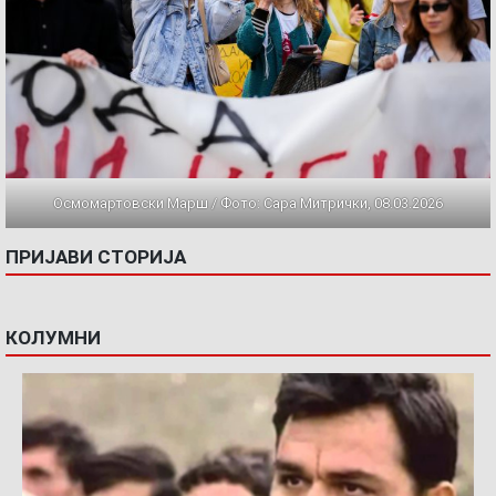
Осмомартовски Марш / Фото: Сара Митрички, 08.03.2026
ПРИЈАВИ СТОРИЈА
КОЛУМНИ