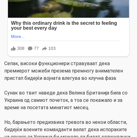
Сепак, високи функционери стравуваат дека
премиерот можеби презема премногу внимателен
пристап бидејќи војната влегува во клучна фаза.
Сунак во твит наведе дека Велика Британија била со
Украина од самиот почеток, а тоа се покажало и за
време на посетата минатиот месец.
Но, барањето предизвика тревога во некои области,
бидејќи воените команданти велат дека испораките
на оружје за Украина би можеле да бидат одлучувачки