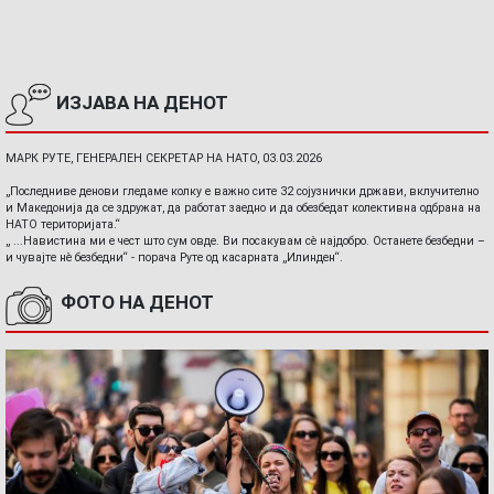
ИЗЈАВА НА ДЕНОТ
МАРК РУТЕ, ГЕНЕРАЛЕН СЕКРЕТАР НА НАТО, 03.03.2026
„Последниве денови гледаме колку е важно сите 32 сојузнички држави, вклучително
и Македонија да се здружат, да работат заедно и да обезбедат колективна одбрана на
НАТО територијата.“
„ ...Навистина ми е чест што сум овде. Ви посакувам сè најдобро. Останете безбедни –
и чувајте нè безбедни“ - порача Руте од касарната „Илинден“.
ФОТО НА ДЕНОТ