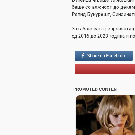
беше со важност до декем
Рапид Букурешт, Синсинати,
За габонската репрезентац
од 2016 до 2023 година и п
Share on Facebook