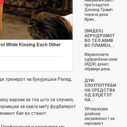
претседател
Доналд Трамп
порача дека
Иран…
(ВИДЕО)
АЕРОДРОМОТ
ВО ТЕЛ АВИВ
ВО ПЛАМЕН,…
Израелските
одбранбени сили
(ИДФ) денес
објавија дека…
рди тренерот на букурешки Рапид,
ДУИ:
ЗЛОУПОТРЕБИ
НА СРЕДСТВА
ОД БУЏЕТОТ
лку верзии за тоа што се случило,
НА…
формации за кавга меѓу фудбалерот
УИ изразува
 момент бил во станот.
длабока
загриженост за
најновиот
г Професионал и договорот му