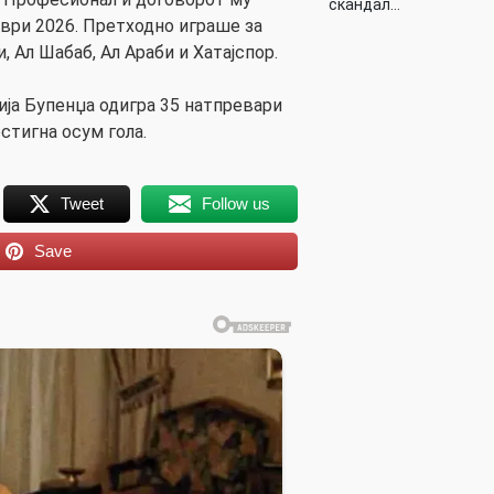
скандал…
ври 2026. Претходно играше за
 Ал Шабаб, Ал Араби и Хатајспор.
ија Бупенџа одигра 35 натпревари
остигна осум гола.
Tweet
Follow us
Save