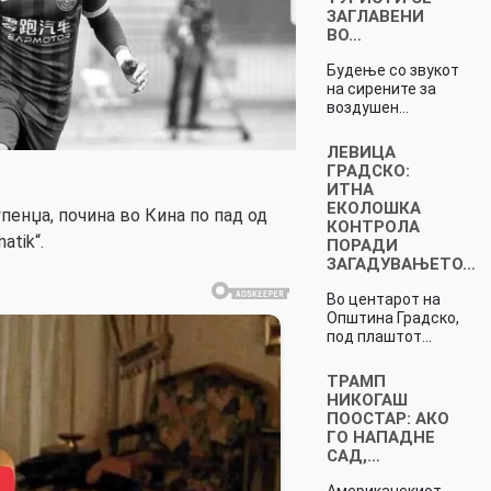
ЗАГЛАВЕНИ
ВО…
Будење со звукот
на сирените за
воздушен…
ЛЕВИЦА
ГРАДСКО:
ИТНА
ЕКОЛОШКА
упенџа, почина во Кина по пад од
КОНТРОЛА
atik“.
ПОРАДИ
ЗАГАДУВАЊЕТО…
Во центарот на
Општина Градско,
под плаштот…
ТРАМП
НИКОГАШ
ПООСТАР: АКО
ГО НАПАДНЕ
САД,…
Американскиот