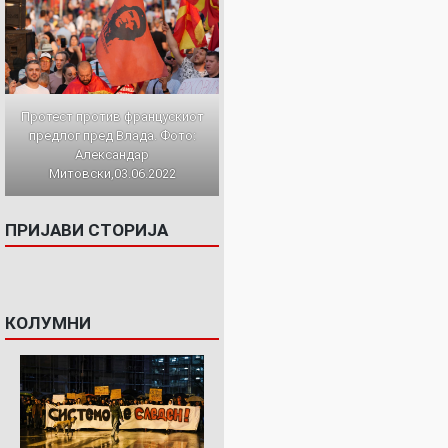
Протест против францускиот
предлог пред Влада. Фото:
Александар
Митовски,03.06.2022
ПРИЈАВИ СТОРИЈА
КОЛУМНИ