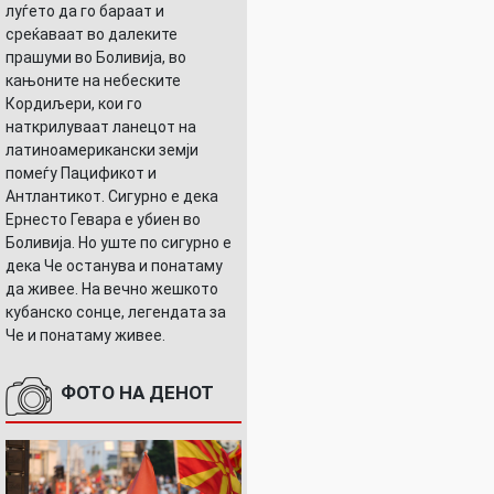
луѓето да го бараат и
среќаваат во далеките
прашуми во Боливија, во
кањоните на небеските
Кордиљери, кои го
наткрилуваат ланецот на
латиноамерикански земји
помеѓу Пацификот и
Антлантикот. Сигурно е дека
Ернесто Гевара е убиен во
Боливија. Но уште по сигурно е
дека Че останува и понатаму
да живее. На вечно жешкото
кубанско сонце, легендата за
Че и понатаму живее.
ФОТО НА ДЕНОТ