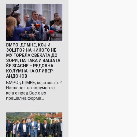
ВМРО-ДПМНЕ, КОЈ И
ЗОШТО? НА НИКОГО НЕ
МУ ГОРЕЛА СВЕЌАТА ДО
ЗОРИ, ПА ТАКА И ВАШАТА
ЌЕ ЗГАСНЕ – РЕДОВНА
КОЛУМНА НА ОЛИВЕР
АНДОНОВ
ВМРО-ДПМНЕ, кој и зошто?
Насловот на колумната
која е пред Вас е во
прашална форма…