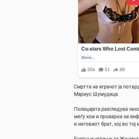
Смртта на играчот ја потв
Мариус Шумудица.
Полицијата разгледува неко
меѓу кои и проверка на ин
и неговиот брат, кој во тој
Бупенџа играше за Жеџјан