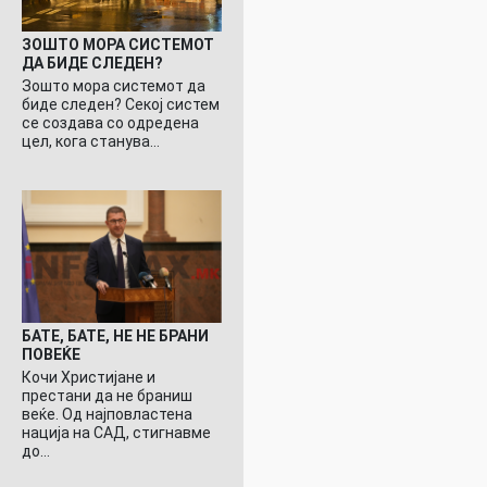
ЗОШТО МОРА СИСТЕМОТ
ДА БИДЕ СЛЕДЕН?
Зошто мора системот да
биде следен? Секој систем
се создава со одредена
цел, кога станува…
БАТЕ, БАТЕ, НЕ НЕ БРАНИ
ПОВЕЌЕ
Кочи Христијане и
престани да не браниш
веќе. Од најповластена
нација на САД, стигнавме
до…