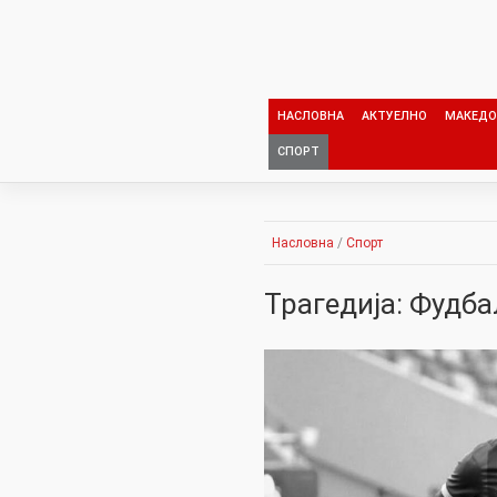
Skip
to
content
НАСЛОВНА
АКТУЕЛНО
МАКЕДО
СПОРТ
Насловна
/
Спорт
Трагедија: Фудба