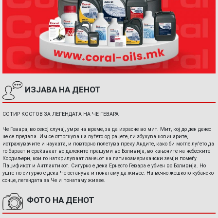
ИЗЈАВА НА ДЕНОТ
СОТИР КОСТОВ ЗА ЛЕГЕНДАТА НА ЧЕ ГЕВАРА
Че Гевара, во секој случај, умре на време, за да израсне во мит. Мит, кој до ден денес
не се предава. Им се оттргнува на луѓето од рацете, ги збунува новинарите,
истражувачите и науката, и повторно полетува преку Андите, како би могле луѓето да
го бараат и среќаваат во далеките прашуми во Боливија, во кањоните на небеските
Кордиљери, кои го наткрилуваат ланецот на латиноамерикански земји помеѓу
Пацификот и Антлантикот. Сигурно е дека Ернесто Гевара е убиен во Боливија. Но
уште по сигурно е дека Че останува и понатаму да живее. На вечно жешкото кубанско
сонце, легендата за Че и понатаму живее.
ФОТО НА ДЕНОТ