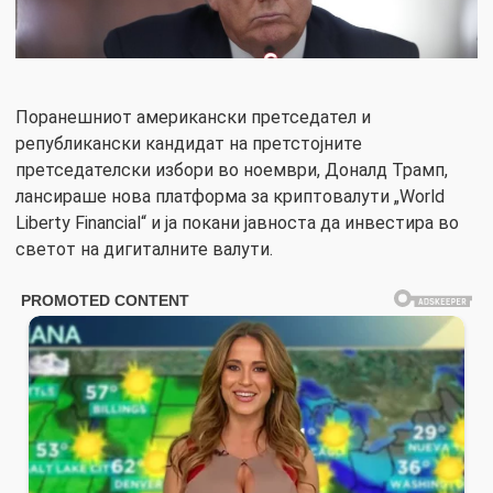
Поранешниот американски претседател и
републикански кандидат на претстојните
претседателски избори во ноември, Доналд Трамп,
лансираше нова платформа за криптовалути „World
Liberty Financial“ и ја покани јавноста да инвестира во
светот на дигиталните валути.