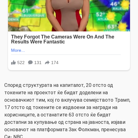
Според структурата на капиталот, 20 отсто од
токените на проектот ќе бидат доделени на
основачкиот тим, кој го вклучува семејството Трамп,
17 отсто од токените се издвоени за награди на
корисниците, а останатите 63 отсто ќе бидат
достапни за купување од страна на јавноста, изјави
основачот на платформата Зак Фолкман, пренесува
Си- NBC.