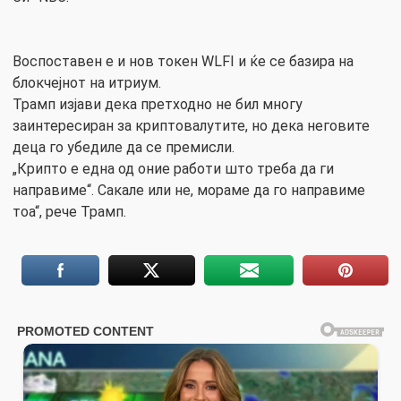
Воспоставен е и нов токен WLFI и ќе се базира на
блокчејнот на итриум.
Трамп изјави дека претходно не бил многу
заинтересиран за криптовалутите, но дека неговите
деца го убедиле да се премисли.
„Крипто е една од оние работи што треба да ги
направиме“. Сакале или не, мораме да го направиме
тоа“, рече Трамп.