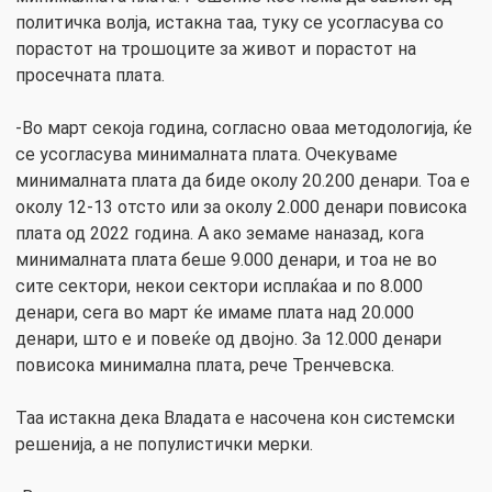
политичка волја, истакна таа, туку се усогласува со
порастот на трошоците за живот и порастот на
просечната плата.
-Во март секоја година, согласно оваа методологија, ќе
се усогласува минималната плата. Очекуваме
минималната плата да биде околу 20.200 денари. Тоа е
околу 12-13 отсто или за околу 2.000 денари повисока
плата од 2022 година. А ако земаме наназад, кога
минималната плата беше 9.000 денари, и тоа не во
сите сектори, некои сектори исплаќаа и по 8.000
денари, сега во март ќе имаме плата над 20.000
денари, што е и повеќе од двојно. За 12.000 денари
повисока минимална плата, рече Тренчевска.
Таа истакна дека Владата е насочена кон системски
решенија, а не популистички мерки.