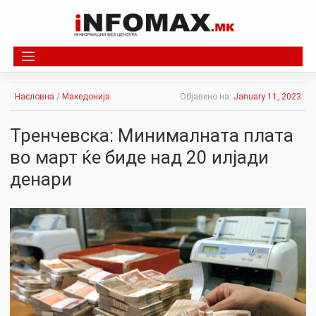
Skip
to
content
Насловна
/
Македонија
Објавено на:
January 11, 2023
Тренчевска: Минималната плата
во март ќе биде над 20 илјади
денари