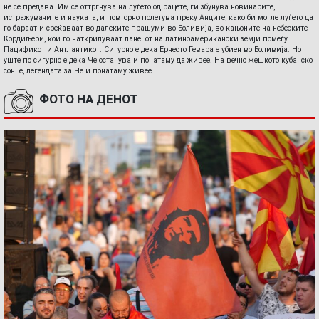
не се предава. Им се оттргнува на луѓето од рацете, ги збунува новинарите,
истражувачите и науката, и повторно полетува преку Андите, како би могле луѓето да
го бараат и среќаваат во далеките прашуми во Боливија, во кањоните на небеските
Кордиљери, кои го наткрилуваат ланецот на латиноамерикански земји помеѓу
Пацификот и Антлантикот. Сигурно е дека Ернесто Гевара е убиен во Боливија. Но
уште по сигурно е дека Че останува и понатаму да живее. На вечно жешкото кубанско
сонце, легендата за Че и понатаму живее.
ФОТО НА ДЕНОТ