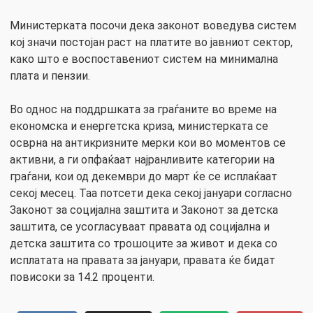
Министерката посочи дека законот воведува систем
кој значи постојан раст на платите во јавниот сектор,
како што е воспоставениот систем на минимална
плата и пензии.
Во однос на поддршката за граѓаните во време на
економска и енергетска криза, министерката се
осврна на антикризните мерки кои во моментов се
активни, а ги опфаќаат најранливите категории на
граѓани, кои од декември до март ќе се исплаќаат
секој месец. Таа потсети дека секој јануари согласно
Законот за социјална заштита и Законот за детска
заштита, се усогласуваат правата од социјална и
детска заштита со трошоците за живот и дека со
исплатата на правата за јануари, правата ќе бидат
повисоки за 14.2 проценти.