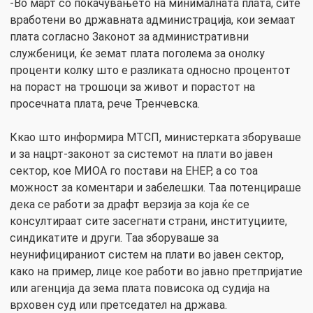
-Во март со покачувањето на минималната плата, сите
вработени во државната администрација, кои земаат
плата согласно Законот за административни
службеници, ќе земат плата поголема за онолку
проценти колку што е разликата односно процентот
на пораст на трошоци за живот и порастот на
просечната плата, рече Тренчевска.
Ккао што информира МТСП, министерката зборуваше
и за нацрт-законот за системот на плати во јавен
сектор, кое МИОА го постави на ЕНЕР, а со тоа
можност за коментари и забелешки. Таа потенцираше
дека се работи за драфт верзија за која ќе се
консултираат сите засегнати страни, институциите,
синдикатите и други. Таа зборуваше за
неунифицираниот систем на плати во јавен сектор,
како на пример, лице кое работи во јавно претпријатие
или агенција да зема плата повисока од судија на
врховен суд или претседател на држава.