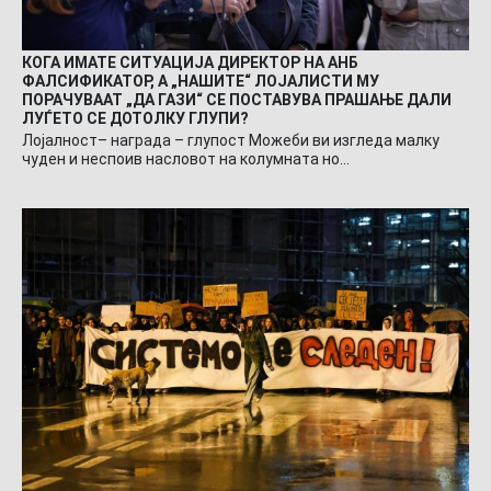
КОГА ИМАТЕ СИТУАЦИЈА ДИРЕКТОР НА АНБ
ФАЛСИФИКАТОР, А „НАШИТЕ“ ЛОЈАЛИСТИ МУ
ПОРАЧУВААТ „ДА ГАЗИ“ СЕ ПОСТАВУВА ПРАШАЊЕ ДАЛИ
ЛУЃЕТО СЕ ДОТОЛКУ ГЛУПИ?
Лојалност– награда – глупост Можеби ви изгледа малку
чуден и неспоив насловот на колумната но…