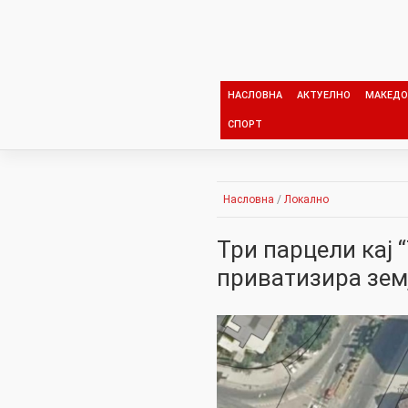
Skip
to
content
НАСЛОВНА
АКТУЕЛНО
МАКЕДО
СПОРТ
Насловна
/
Локално
Три парцели кај 
приватизира земј