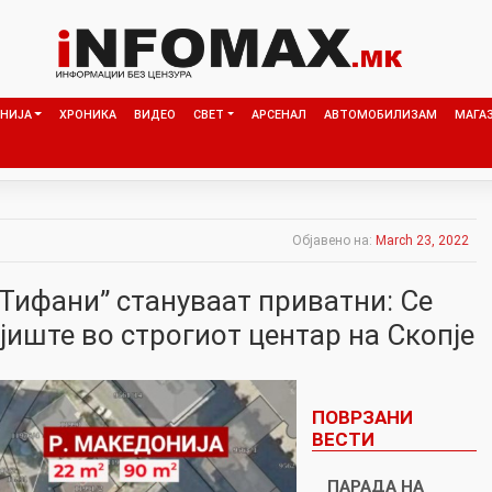
НИЈА
ХРОНИКА
ВИДЕО
СВЕТ
АРСЕНАЛ
АВТОМОБИЛИЗАМ
МАГА
Објавено на:
March 23, 2022
“Тифани” стануваат приватни: Се
иште во строгиот центар на Скопје
ПОВРЗАНИ
ВЕСТИ
ПАРАДА НА