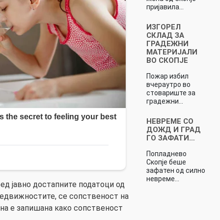
пријавила…
ИЗГОРЕЛ
СКЛАД ЗА
ГРАДЕЖНИ
МАТЕРИЈАЛИ
ВО СКОПЈЕ
Пожар избил
вчераутро во
стовариште за
градежни…
НЕВРЕМЕ СО
ДОЖД И ГРАД
ГО ЗАФАТИ…
Попладнево
Скопје беше
зафатен од силно
невреме…
ред јавно достапните податоци од
 недвижностите, се сопственост на
дна е запишана како сопственост