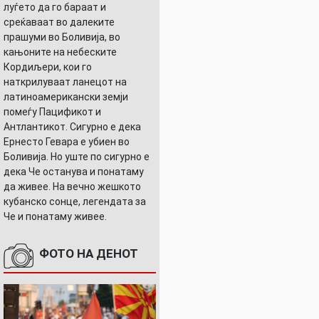
луѓето да го бараат и
среќаваат во далеките
прашуми во Боливија, во
кањоните на небеските
Кордиљери, кои го
наткрилуваат ланецот на
латиноамерикански земји
помеѓу Пацификот и
Антлантикот. Сигурно е дека
Ернесто Гевара е убиен во
Боливија. Но уште по сигурно е
дека Че останува и понатаму
да живее. На вечно жешкото
кубанско сонце, легендата за
Че и понатаму живее.
ФОТО НА ДЕНОТ