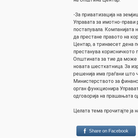
-За приватизација на земји
Управата за имотно-прави 
постапувала. Компанијата 
да престане правото на к
Центар, а тринаесет дена 
престанува корисничкото 
Општината за тие да може 
новата шесткатница. За из
решенија има граѓани што ч
Министерството за финанси
орган функционира Управат
одговорија на прашањата од
Целата тема прочитајте ја 
Share on Facebook