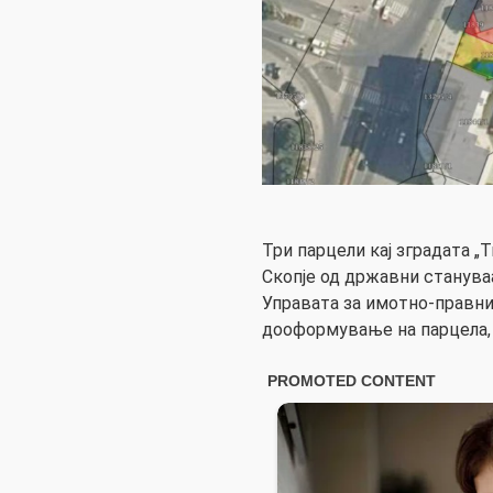
Три парцели кај зградата „
Скопје од државни станува
Управата за имотно-правни
дооформување на парцела,