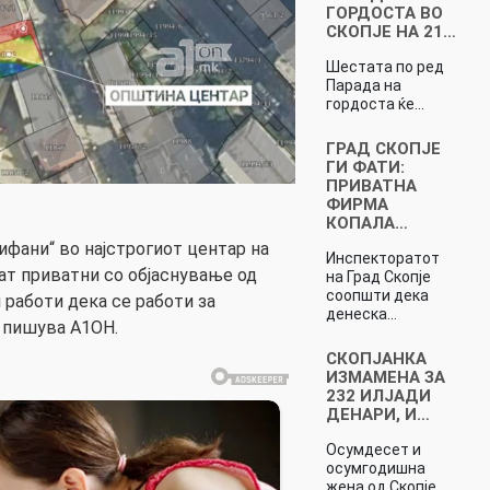
ГОРДОСТА ВО
СКОПЈЕ НА 21…
Шестата по ред
Парада на
гордоста ќе…
ГРАД СКОПЈЕ
ГИ ФАТИ:
ПРИВАТНА
ФИРМА
КОПАЛА…
Тифани“ во најстрогиот центар на
Инспекторатот
ат приватни со објаснување од
на Град Скопје
соопшти дека
 работи дека се работи за
денеска…
 пишува А1ОН.
СКОПЈАНКА
ИЗМАМЕНА ЗА
232 ИЛЈАДИ
ДЕНАРИ, И…
Осумдесет и
осумгодишна
жена од Скопје