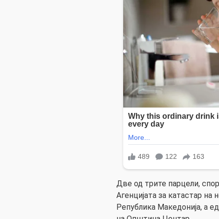
Две од трите парцели, спо
Агенцијата за катастар на
Република Македонија, а е
на Општина Центар.