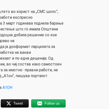
штето во корист на „СМС шопс“,
работи експресно
на 3 март годинава поднела барање
ористење што го имала Општина
подоцна добила решение со кое
право на
да ја дооформат парцелата за
работка на вакви
екаат и по една деценија. Од
и, во чиј состав како самостоен
а за имотно -правни работи, не
 „А1он“, пишува порталот.
на
А1ОН
Tweet
Follow us