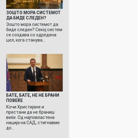
ЗОШТО МОРА СИСТЕМОТ
ДА БИДЕ СЛЕДЕН?
Зошто мора системот да
биде следен? Секој систем
се создава со одредена
цел, кога станува…
БАТЕ, БАТЕ, НЕ НЕ БРАНИ
ПОВЕЌЕ
Кочи Христијане и
престани да не браниш
веќе. Од најповластена
нација на САД, стигнавме
до…