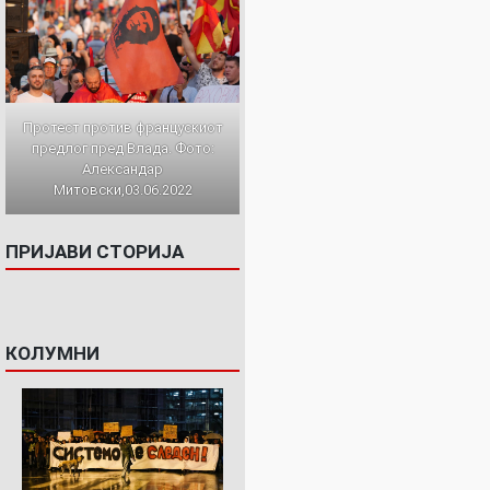
Протест против францускиот
предлог пред Влада. Фото:
Александар
Митовски,03.06.2022
ПРИЈАВИ СТОРИЈА
КОЛУМНИ