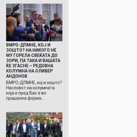
ВМРО-ДПМНЕ, КОЈ И
ЗОШТО? НА НИКОГО НЕ
МУ ГОРЕЛА СВЕЌАТА ДО
ЗОРИ, ПА ТАКА И ВАШАТА
ЌЕ ЗГАСНЕ – РЕДОВНА
КОЛУМНА НА ОЛИВЕР
АНДОНОВ
ВМРО-ДПМНЕ, кој и зошто?
Насловот на колумната
која е пред Вас е во
прашална форма…