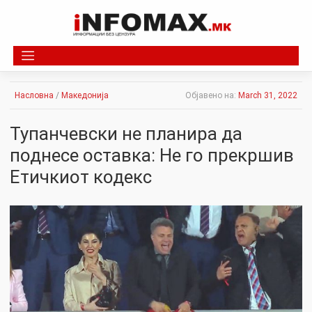
Skip
to
content
Насловна
/
Македонија
Објавено на:
March 31, 2022
Тупанчевски не планира да
поднесе оставка: Не го прекршив
Етичкиот кодекс