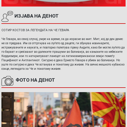
ИЗЈАВА НА ДЕНОТ
СОТИР КОСТОВ ЗА ЛЕГЕНДАТА НА ЧЕ ГЕВАРА
Че Гевара, во секој случај, умре на време, за да израсне во мит. Мит, кој до ден денес
не се предава. Им се оттргнува на луѓето од рацете, ги збунува новинарите,
истражувачите и науката, и повторно полетува преку Андите, како би могле луѓето да
го бараат и среќаваат во далеките прашуми во Боливија, во кањоните на небеските
Кордиљери, кои го наткрилуваат ланецот на латиноамерикански земји помеѓу
Пацификот и Антлантикот. Сигурно е дека Ернесто Гевара е убиен во Боливија. Но
уште по сигурно е дека Че останува и понатаму да живее. На вечно жешкото кубанско
сонце, легендата за Че и понатаму живее.
ФОТО НА ДЕНОТ