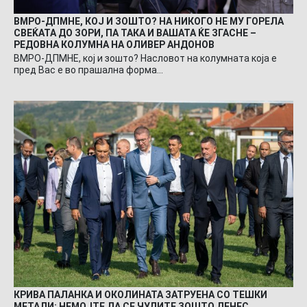
ВМРО-ДПМНЕ, КОЈ И ЗОШТО? НА НИКОГО НЕ МУ ГОРЕЛА
СВЕЌАТА ДО ЗОРИ, ПА ТАКА И ВАШАТА ЌЕ ЗГАСНЕ –
РЕДОВНА КОЛУМНА НА ОЛИВЕР АНДОНОВ
ВМРО-ДПМНЕ, кој и зошто? Насловот на колумната која е
пред Вас е во прашална форма…
КРИВА ПАЛАНКА И ОКОЛИНАТА ЗАТРУЕНА СО ТЕШКИ
МЕТАЛИ: НЕМОЈТЕ ДА СЕ ЧУДИТЕ ЗОШТО ДЕНЕС