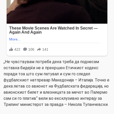
„Не чувствувам потреба дека треба да поднесам
оставка бидејќи не е прекршен Етичкиот кодекс
поради тоа што сум патувал и сум го следел
фудбалскиот натпревар Македонија – Италија. Точно е
дека летав со авионот на Фудбалската федерација, но
авионскиот билет и влезницата за мечот во Палермо
сам си го платив“ вели во ексклузивно интервју за
Трилинг министерот за правда – Никола Тупанчевски.