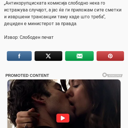
„Антикорупциската комисија слободно нека го
истражува случајот, а јас ќе ги приложам сите сметки
и извршени трансакции таму каде што треба“,
дециден е министерот за правда.
Извор: Слободен печат