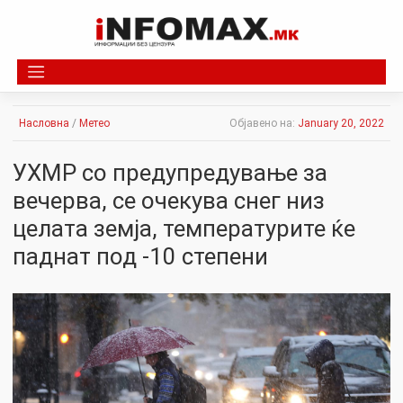
Skip
to
content
Насловна
/
Метео
Објавено на:
January 20, 2022
УХМР со предупредување за
вечерва, се очекува снег низ
целата земја, температурите ќе
пaднат под -10 степени