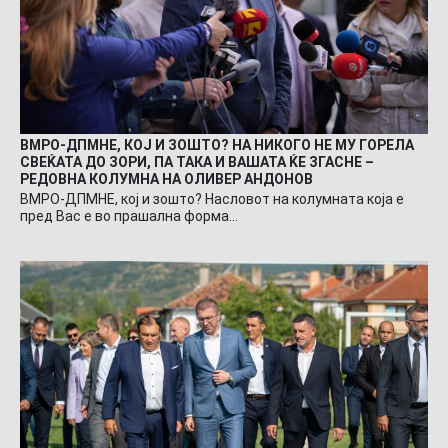
ВМРО-ДПМНЕ, КОЈ И ЗОШТО? НА НИКОГО НЕ МУ ГОРЕЛА
СВЕЌАТА ДО ЗОРИ, ПА ТАКА И ВАШАТА ЌЕ ЗГАСНЕ –
РЕДОВНА КОЛУМНА НА ОЛИВЕР АНДОНОВ
ВМРО-ДПМНЕ, кој и зошто? Насловот на колумната која е
пред Вас е во прашална форма…