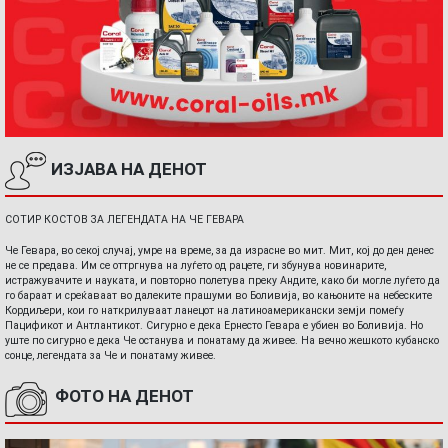
ИЗЈАВА НА ДЕНОТ
СОТИР КОСТОВ ЗА ЛЕГЕНДАТА НА ЧЕ ГЕВАРА
Че Гевара, во секој случај, умре на време, за да израсне во мит. Мит, кој до ден денес
не се предава. Им се оттргнува на луѓето од рацете, ги збунува новинарите,
истражувачите и науката, и повторно полетува преку Андите, како би могле луѓето да
го бараат и среќаваат во далеките прашуми во Боливија, во кањоните на небеските
Кордиљери, кои го наткрилуваат ланецот на латиноамерикански земји помеѓу
Пацификот и Антлантикот. Сигурно е дека Ернесто Гевара е убиен во Боливија. Но
уште по сигурно е дека Че останува и понатаму да живее. На вечно жешкото кубанско
сонце, легендата за Че и понатаму живее.
ФОТО НА ДЕНОТ