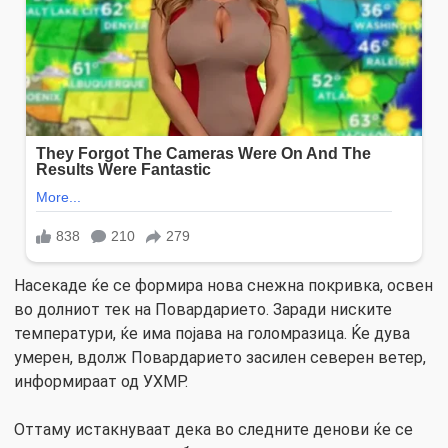
Насекаде ќе се формира нова снежна покривка, освен
во долниот тек на Повардарието. Заради ниските
температури, ќе има појава на голомразица. Ќе дува
умерен, вдолж Повардарието засилен северен ветер,
информираат од УХМР.
Оттаму истакнуваат дека во следните денови ќе се