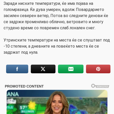
Заради ниските температури, ќе има појава на
голомразица. Ќе дува умерен, вдолж Повардарието
засилен северен ветер, Потоа во следните денови ќе
се задржи променливо облачно, ветровито и многу
студено време со повремен слаб локален снег.
Утринските температури на места ќе се спуштаат под
-10 степени, а дневните на повеќето места ќе се
задржат под нула.