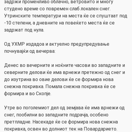
задржи променливо облачно, ветровито и многу
студено време со повремен слаб локален снег.
Утринските температури на места ќе се спуштаат под
-10 степени, а дневните на повеќето места ќе се
задржат под нула.
Од УХМР издадоа и актуелно предупредување
почнувајќи од вечерва:
Денес во вечерните и ноќните часови во западните и
северните делови ќе има врнежи претежно од снег и
до изутрина во овие делови ќе се формира нова
снежна покривка. Помала снежна покривка ќе се
формира и во Скопје.
Утре во поголемиот дел од земјава ќе има врнежи од
снег, пообилни во западните подрачја, особено
претпладне. Насекаде ќе се формира нова снежна
покривка, освен во долниот тек на Повардарието.