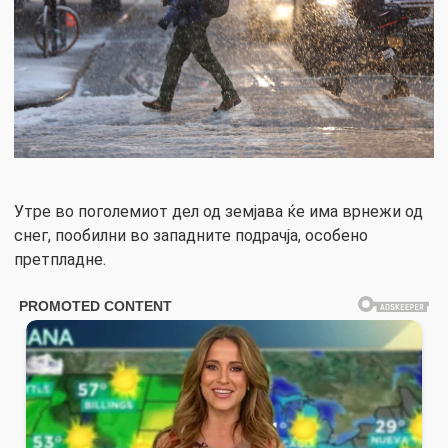
Утре во поголемиот дел од земјава ќе има врнежи од
снег, пообилни во западните подрачја, особено
претпладне.