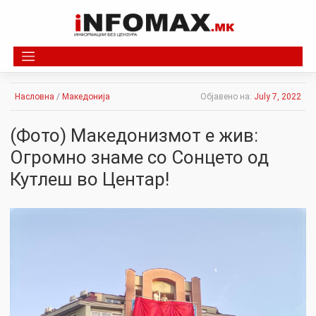
Skip
to
content
Насловна
/
Македонија
Објавено на:
July 7, 2022
(Фото) Македонизмот е жив:
Огромно знаме со Сонцето од
Кутлеш во Центар!