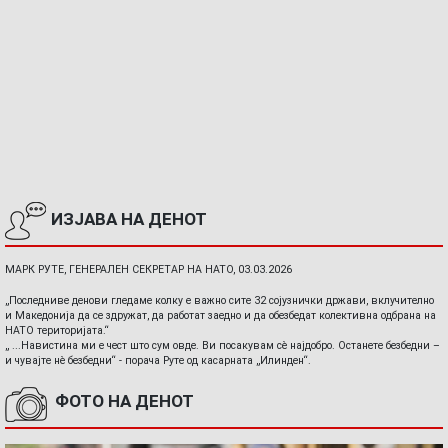
ИЗЈАВА НА ДЕНОТ
МАРК РУТЕ, ГЕНЕРАЛЕН СЕКРЕТАР НА НАТО, 03.03.2026
„Последниве денови гледаме колку е важно сите 32 сојузнички држави, вклучително
и Македонија да се здружат, да работат заедно и да обезбедат колективна одбрана на
НАТО територијата.“
„ ...Навистина ми е чест што сум овде. Ви посакувам сè најдобро. Останете безбедни –
и чувајте нè безбедни“ - порача Руте од касарната „Илинден“.
ФОТО НА ДЕНОТ