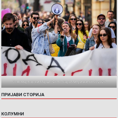
Осмомартовски Марш / Фото: Сара Митрички, 08.03.2026
ПРИЈАВИ СТОРИЈА
КОЛУМНИ