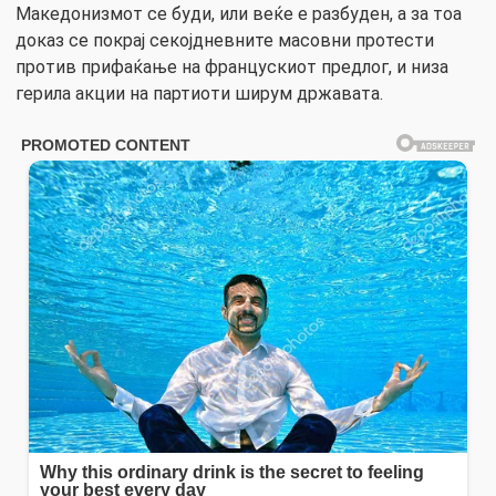
Македонизмот се буди, или веќе е разбуден, а за тоа
доказ се покрај секојдневните масовни протести
против прифаќање на францускиот предлог, и низа
герила акции на партиоти ширум државата.