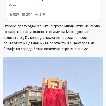
Откако претходно во Штип група млади луѓе на карпа
го нацртаа националното знаме на Македонците,
Сонцето од Кутлеш, денеска непосредно пред
почетокот на денешните протести во центарот на
Скопје на зграда беше закачено огромно знаме.