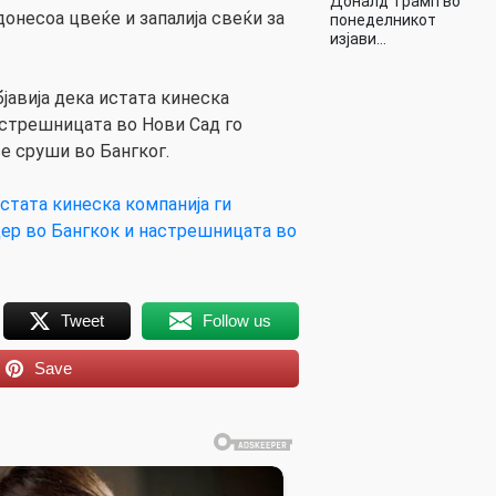
Доналд Трамп во
онесоа цвеќе и запалија свеќи за
понеделникот
изјави…
јавија дека истата кинеска
настрешницата во Нови Сад го
се сруши во Бангког.
стата кинеска компанија ги
дер во Бангкок и настрешницата во
Tweet
Follow us
Save