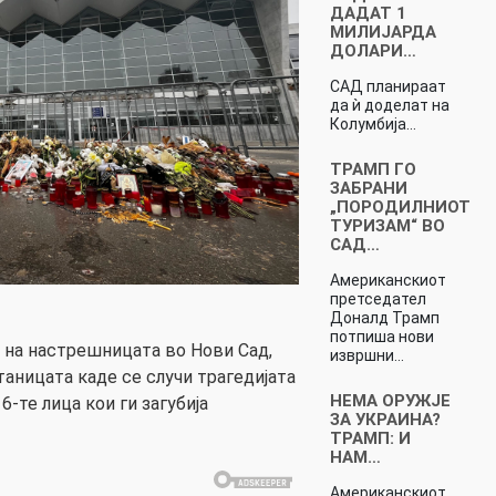
ДАДАТ 1
МИЛИЈАРДА
ДОЛАРИ…
САД планираат
да ѝ доделат на
Колумбија…
ТРАМП ГО
ЗАБРАНИ
„ПОРОДИЛНИОТ
ТУРИЗАМ“ ВО
САД…
Американскиот
претседател
Доналд Трамп
потпиша нови
 на настрешницата во Нови Сад,
извршни…
таницата каде се случи трагедијата
НЕМА ОРУЖЈЕ
6-те лица кои ги загубија
ЗА УКРАИНА?
ТРАМП: И
НАМ…
Американскиот