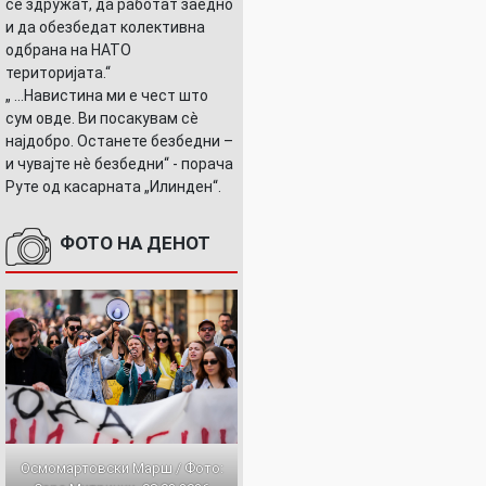
се здружат, да работат заедно
и да обезбедат колективна
одбрана на НАТО
територијата.“
„ ...Навистина ми е чест што
сум овде. Ви посакувам сè
најдобро. Останете безбедни –
и чувајте нè безбедни“ - порача
Руте од касарната „Илинден“.
ФОТО НА ДЕНОТ
Осмомартовски Марш / Фото: