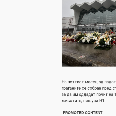
На петтиот месец од падот
граѓаните се собраа пред с
за да им оддадат почит на 1
животите, пишува Н1.