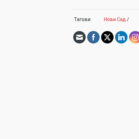
Тагови:
Нови Сад
/