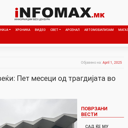
НИЈА
ХРОНИКА
ВИДЕО
СВЕТ
АРСЕНАЛ
АВТОМОБИЛИЗАМ
МАГА
Објавено на:
April 1, 2025
веќи: Пет месеци од трагдијата во
ПОВРЗАНИ
ВЕСТИ
САД ЌЕ МУ