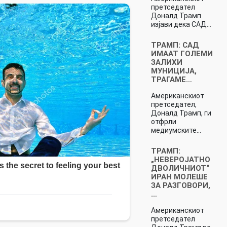
претседател
Доналд Трамп
изјави дека САД…
ТРАМП: САД
ИМААТ ГОЛЕМИ
ЗАЛИХИ
МУНИЦИЈА,
ТРАГАМЕ…
Американскиот
претседател,
Доналд Трамп, ги
отфрли
медиумските…
ТРАМП:
„НЕВЕРОЈАТНО
ДВОЛИЧНИОТ“
ИРАН МОЛЕШЕ
ЗА РАЗГОВОРИ,
…
Американскиот
претседател