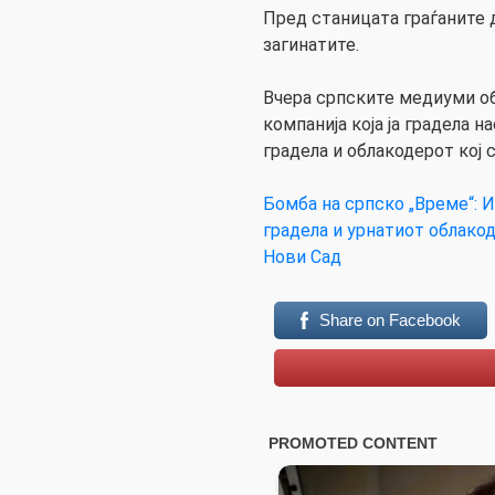
Пред станицата граѓаните д
загинатите.
Вчера српските медиуми об
компанија која ја градела 
градела и облакодерот кој 
Бомба на српско „Време“: И
градела и урнатиот облако
Нови Сад
Share on Facebook