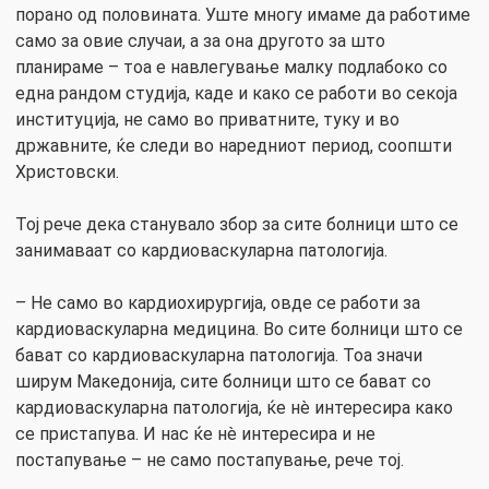
порано од половината. Уште многу имаме да работиме
само за овие случаи, а за она другото за што
планираме – тоа е навлегување малку подлабоко со
една рандом студија, каде и како се работи во секоја
институција, не само во приватните, туку и во
државните, ќе следи во наредниот период, соопшти
Христовски.
Тој рече дека станувало збор за сите болници што се
занимаваат со кардиоваскуларна патологија.
– Не само во кардиохирургија, овде се работи за
кардиоваскуларна медицина. Во сите болници што се
бават со кардиоваскуларна патологија. Тоа значи
ширум Македонија, сите болници што се бават со
кардиоваскуларна патологија, ќе нè интересира како
се пристапува. И нас ќе нè интересира и не
постапување – не само постапување, рече тој.