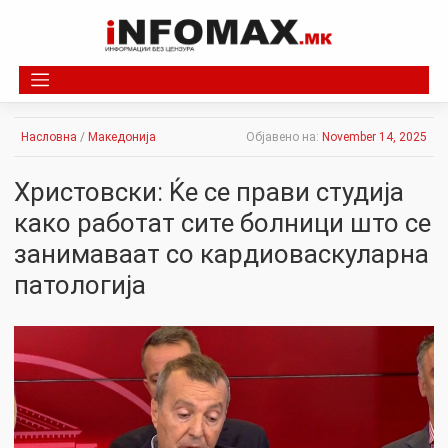
Skip
to
content
Насловна
/
Македонија
Објавено на:
November 14, 2025
Христовски: Ќе се прави студија
како работат сите болници што се
занимаваат со кардиоваскуларна
патологија