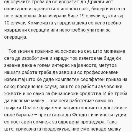
од случаите треба да се испратат до Државниот
санитарен и здравствен инспекторат, бидејќи истата
не е надлежна. Анализирани биле 19 случаи од кои кај
10 случаи, Комисијата утврдила дека се непотребно
извршени операции или непотребно упатени за
операција.
– Тоа значи е првично на основа на она што можевме
сега да изработиме и заради тоа излеговме бидејќи
знаеме дека е голем интерес на јавноста, меѓутоа
нашата работа треба да заврши со професионален
извештај што ќе даде комплетен сеопфатен приказ на
секој поединечен случај, зашто се работи за човечки
животи и не само за финансиски средства. И ќе треба
да влеземе малку … ова сега работевме само по
пријави. Ова се пријавени пациенти коишто доставиле
свое барање – претставка до Фондот или институции
со поставен сомнеж за одредена процедура. Така
што, приказната продолжува, ние сме некаде малку