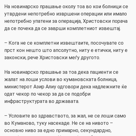
На новинарско прашање околу тоа во кои болници се
утврдени непотребно извршени операции или имало
непотребно упатени за операција, Христовски порача
да се почека да се заврши комплетниот извештај.
– Кога не се комплетни извештаите, посочувате со
прст кон нешто што апсолутно, ниту е етички, ниту е
законски, рече Христовски меѓу другото.
На новинарско прашање за тоа дека пациенти се
жалат на лоши услови во кумановската болница,
министерот Азир Алиу одговори дека надлежните ќе
одат чекор по чекор за да се подобри
инфраструктурата во државата.
– Условите во здравството, за жал, не се лоши само
во Куманово, туку насекаде. Не се на нивото –
основно ниво за едно примарно, секундардно,