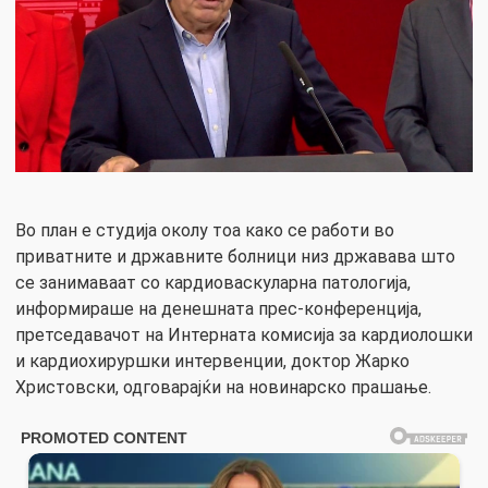
Во план е студија околу тоа како се работи во
приватните и државните болници низ државава што
се занимаваат со кардиоваскуларна патологија,
информираше на денешната прес-конференција,
претседавачот на Интерната комисија за кардиолошки
и кардиохируршки интервенции, доктор Жарко
Христовски, одговарајќи на новинарско прашање.