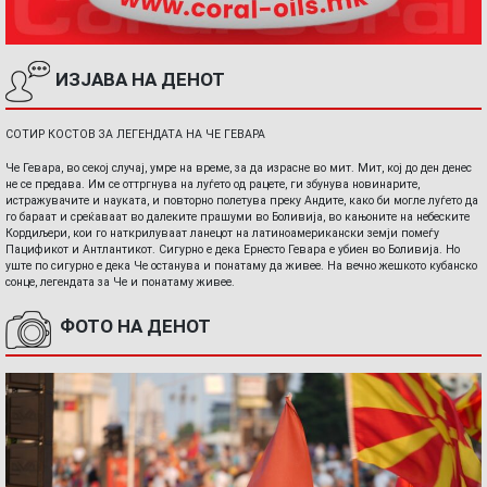
ИЗЈАВА НА ДЕНОТ
СОТИР КОСТОВ ЗА ЛЕГЕНДАТА НА ЧЕ ГЕВАРА
Че Гевара, во секој случај, умре на време, за да израсне во мит. Мит, кој до ден денес
не се предава. Им се оттргнува на луѓето од рацете, ги збунува новинарите,
истражувачите и науката, и повторно полетува преку Андите, како би могле луѓето да
го бараат и среќаваат во далеките прашуми во Боливија, во кањоните на небеските
Кордиљери, кои го наткрилуваат ланецот на латиноамерикански земји помеѓу
Пацификот и Антлантикот. Сигурно е дека Ернесто Гевара е убиен во Боливија. Но
уште по сигурно е дека Че останува и понатаму да живее. На вечно жешкото кубанско
сонце, легендата за Че и понатаму живее.
ФОТО НА ДЕНОТ