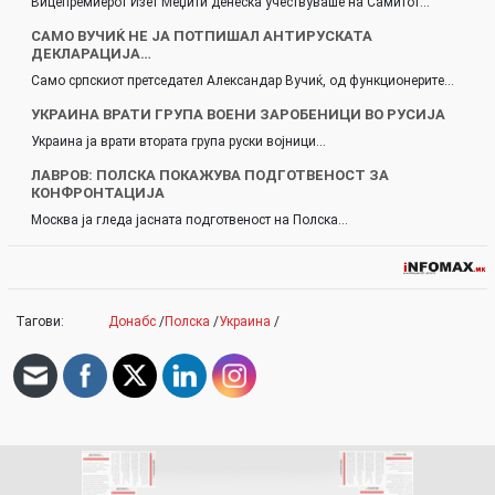
Вицепремиерот Изет Меџити денеска учествуваше на Самитот…
САМО ВУЧИЌ НЕ ЈА ПОТПИШАЛ АНТИРУСКАТА
ДЕКЛАРАЦИЈА…
Само српскиот претседател Александар Вучиќ, од функционерите…
УКРАИНА ВРАТИ ГРУПА ВОЕНИ ЗАРОБЕНИЦИ ВО РУСИЈА
Украина ја врати втората група руски војници…
ЛАВРОВ: ПОЛСКА ПОКАЖУВА ПОДГОТВЕНОСТ ЗА
КОНФРОНТАЦИЈА
Москва ја гледа јасната подготвеност на Полска…
Тагови:
Донабс
/
Полска
/
Украина
/