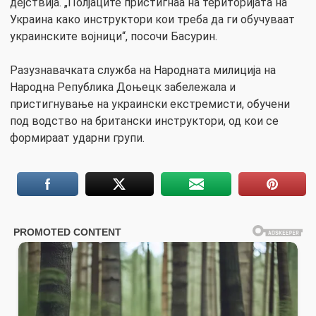
дејствија. „Полјаците пристигнаа на територијата на
Украина како инструктори кои треба да ги обучуваат
украинските војници“, посочи Басурин.
Разузнавачката служба на Народната милиција на
Народна Република Доњецк забележала и
пристигнување на украински екстремисти, обучени
под водство на британски инструктори, од кои се
формираат ударни групи.