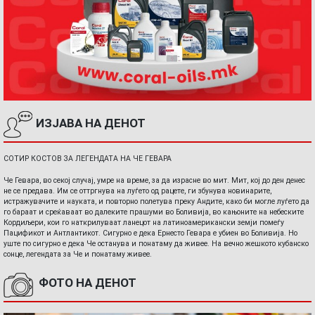
ИЗЈАВА НА ДЕНОТ
СОТИР КОСТОВ ЗА ЛЕГЕНДАТА НА ЧЕ ГЕВАРА
Че Гевара, во секој случај, умре на време, за да израсне во мит. Мит, кој до ден денес
не се предава. Им се оттргнува на луѓето од рацете, ги збунува новинарите,
истражувачите и науката, и повторно полетува преку Андите, како би могле луѓето да
го бараат и среќаваат во далеките прашуми во Боливија, во кањоните на небеските
Кордиљери, кои го наткрилуваат ланецот на латиноамерикански земји помеѓу
Пацификот и Антлантикот. Сигурно е дека Ернесто Гевара е убиен во Боливија. Но
уште по сигурно е дека Че останува и понатаму да живее. На вечно жешкото кубанско
сонце, легендата за Че и понатаму живее.
ФОТО НА ДЕНОТ