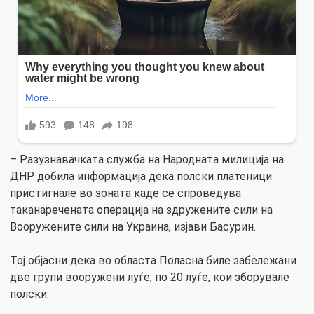
– Разузнавачката служба на Народната милиција на
ДНР добила информација дека полски платеници
пристигнале во зоната каде се спроведува
таканаречената операција на здружените сили на
Вооружените сили на Украина, изјави Басурин.
Тој објасни дека во областа Поласна биле забележани
две групи вооружени луѓе, по 20 луѓе, кои зборувале
полски.