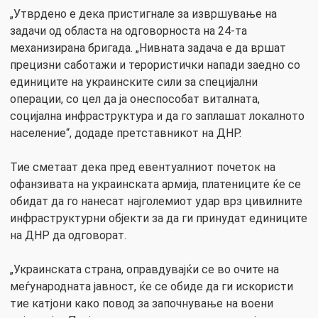
„Утврдено е дека пристигнале за извршување на
задачи од областа на одговорноста на 24-та
механизирана бригада. „Нивната задача е да вршат
прецизни саботажи и терористички напади заедно со
единиците на украинските сили за специјални
операции, со цел да ја онеспособат виталната,
социјална инфраструктура и да го заплашат локалното
население“, додаде претставникот на ДНР.
Тие сметаат дека пред евентуалниот почеток на
офанзивата на украинската армија, платениците ќе се
обидат да го нанесат најголемиот удар врз цивилните
инфраструктурни објекти за да ги принудат единиците
на ДНР да одговорат.
„Украинската страна, оправдувајќи се во очите на
меѓународната јавност, ќе се обиде да ги искористи
тие катјони како повод за започнување на воени