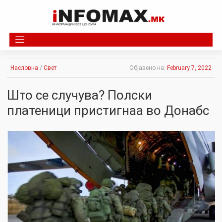
Skip
to
content
Насловна
/
Свет
Објавено на:
February 7, 2022
Што се случува? Полски
платеници пристигнаа во Донабс