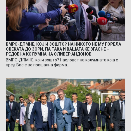
ВМРО-ДПМНЕ, КОЈ И ЗОШТО? НА НИКОГО НЕ МУ ГОРЕЛА
СВЕЌАТА ДО ЗОРИ, ПА ТАКА И ВАШАТА ЌЕ ЗГАСНЕ –
РЕДОВНА КОЛУМНА НА ОЛИВЕР АНДОНОВ
ВМРО-ДПМНЕ, кој и зошто? Насловот на колумната која е
пред Вас е во прашална форма…