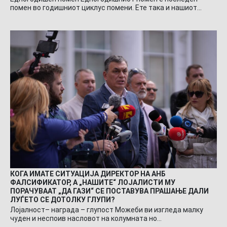
помен во годишниот циклус помени. Ете така и нашиот…
КОГА ИМАТЕ СИТУАЦИЈА ДИРЕКТОР НА АНБ
ФАЛСИФИКАТОР, А „НАШИТЕ“ ЛОЈАЛИСТИ МУ
ПОРАЧУВААТ „ДА ГАЗИ“ СЕ ПОСТАВУВА ПРАШАЊЕ ДАЛИ
ЛУЃЕТО СЕ ДОТОЛКУ ГЛУПИ?
Лојалност– награда – глупост Можеби ви изгледа малку
чуден и неспоив насловот на колумната но…