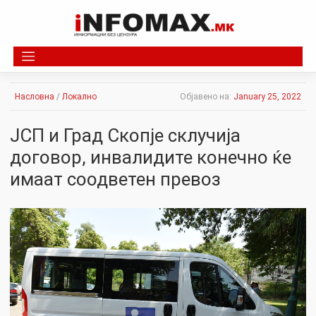
Skip
to
content
Насловна
/
Локално
Објавено на:
January 25, 2022
ЈСП и Град Скопје склучија
договор, инвалидите конечно ќе
имаат соодветен превоз