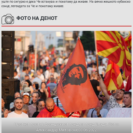
уште по сигурно е дека Че останува и понатаму да живее. На вечно жешкото кубанско
сонце, легендата за Че и понатаму живее.
ФОТО НА ДЕНОТ
Протест против францускиот предлог пред Влада. Фото:
Александар Митовски,03.06.2022