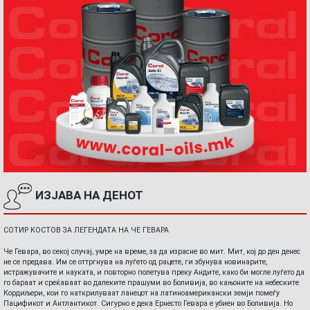
ИЗЈАВА НА ДЕНОТ
СОТИР КОСТОВ ЗА ЛЕГЕНДАТА НА ЧЕ ГЕВАРА
Че Гевара, во секој случај, умре на време, за да израсне во мит. Мит, кој до ден денес
не се предава. Им се оттргнува на луѓето од рацете, ги збунува новинарите,
истражувачите и науката, и повторно полетува преку Андите, како би могле луѓето да
го бараат и среќаваат во далеките прашуми во Боливија, во кањоните на небеските
Кордиљери, кои го наткрилуваат ланецот на латиноамерикански земји помеѓу
Пацификот и Антлантикот. Сигурно е дека Ернесто Гевара е убиен во Боливија. Но