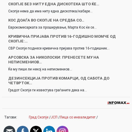
СКОПЈЕ БЕЗ НИТУ ЕДНА ДИСКОТЕКА ШТО ЌЕ…
Скопје нема да има ниту една дискотека/кабаре…
КОС ДОАЃА ВО СКОПЈЕ НА СРЕДБА СО…
Еврокомесарката за проширување, Марта Кос ќе се…
КРИВИЧНА ПРИЈАВА ПРОТИВ 16-ГОДИШНО МОМЧЕ ОД
СКОПЈЕ:…
СВР Скопје поднесе кривична пријава против 16-годишник…
АРСОВСКА ЗА НИКОЛОСКИ: ПРЕНЕСЕТЕ МУ НА
НЕПИСМЕНИОВ…
Ќе му пише ли некој на неписмениов…
ДЕЗИНСЕКЦИЈА ПРОТИВ КОМАРЦИ, ОД САБОТА ДО
ЧЕТВРТОК…
Градот Скопје ги известува граѓаните дека на…
Тагови:
Град Скопје
/
ЈСП
/
Лица со инвалидитет
/