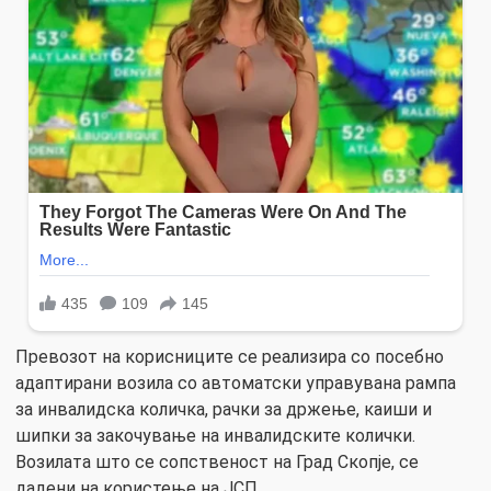
Превозот на корисниците се реализира со посебно
адаптирани возила со автоматски управувана рампа
за инвалидска количка, рачки за држење, каиши и
шипки за закочување на инвалидските колички.
Возилата што се сопственост на Град Скопје, се
дадени на користење на ЈСП.