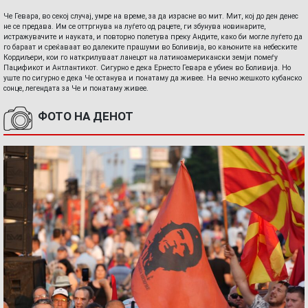
Че Гевара, во секој случај, умре на време, за да израсне во мит. Мит, кој до ден денес
не се предава. Им се оттргнува на луѓето од рацете, ги збунува новинарите,
истражувачите и науката, и повторно полетува преку Андите, како би могле луѓето да
го бараат и среќаваат во далеките прашуми во Боливија, во кањоните на небеските
Кордиљери, кои го наткрилуваат ланецот на латиноамерикански земји помеѓу
Пацификот и Антлантикот. Сигурно е дека Ернесто Гевара е убиен во Боливија. Но
уште по сигурно е дека Че останува и понатаму да живее. На вечно жешкото кубанско
сонце, легендата за Че и понатаму живее.
ФОТО НА ДЕНОТ