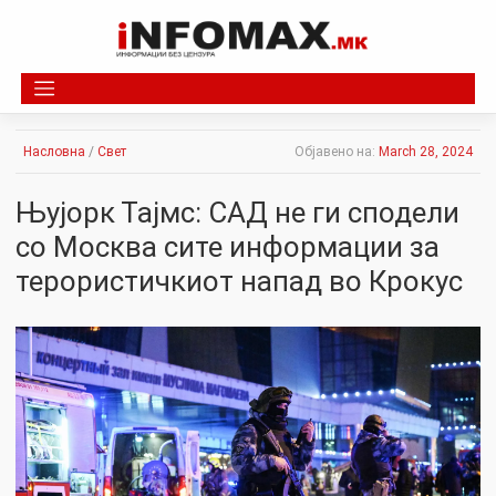
Skip
to
content
Насловна
/
Свет
Објавено на:
March 28, 2024
Њујорк Тајмс: САД не ги сподели
со Москва сите информации за
терористичкиот напад во Крокус