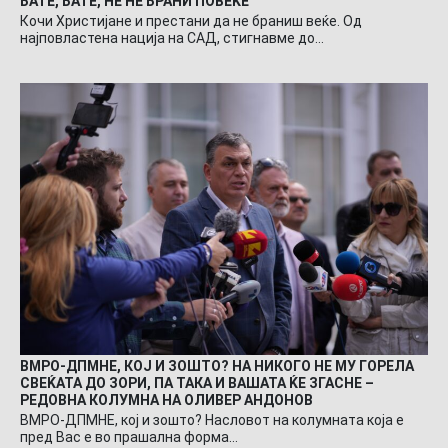
БАТЕ, БАТЕ, НЕ НЕ БРАНИ ПОВЕЌЕ
Кочи Христијане и престани да не браниш веќе. Од
најповластена нација на САД, стигнавме до…
ВМРО-ДПМНЕ, КОЈ И ЗОШТО? НА НИКОГО НЕ МУ ГОРЕЛА
СВЕЌАТА ДО ЗОРИ, ПА ТАКА И ВАШАТА ЌЕ ЗГАСНЕ –
РЕДОВНА КОЛУМНА НА ОЛИВЕР АНДОНОВ
ВМРО-ДПМНЕ, кој и зошто? Насловот на колумната која е
пред Вас е во прашална форма…