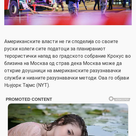
Американските власти не ги споделија со своите
руски колеги сите податоци за планираниот
терористички напад во градското собрание Крокус во
близина на Москва од страв дека Москва може да
открие доушници на американските разузнавачки
служби и нивните разузнавачки методи. Ова го објави
Њујорк Тајмс (NYT).