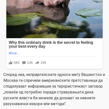
Според неа, непријателските односи меѓу Вашингтон и
Москва ги спречиле американските претставници да
споделуваат информации за терористичкиот заговор
„повеќе од потребно поради стравувањата дека
руските власти би можеле да дознаат за нивните
разузнавачки извори или методи“.