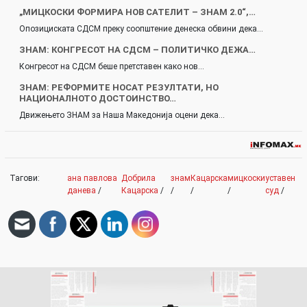
„МИЦКОСКИ ФОРМИРА НОВ САТЕЛИТ – ЗНАМ 2.0“,…
Опозициската СДСМ преку соопштение денеска обвини дека…
ЗНАМ: КОНГРЕСОТ НА СДСМ – ПОЛИТИЧКО ДЕЖА…
Конгресот на СДСМ беше претставен како нов…
ЗНАМ: РЕФОРМИТЕ НОСАТ РЕЗУЛТАТИ, НО
НАЦИОНАЛНОТО ДОСТОИНСТВО…
Движењето ЗНАМ за Наша Македонија оцени дека…
Тагови:
ана павлова
Добрила
знам
Кацарска
мицкоски
уставен
данева
/
Кацарска
/
/
/
/
суд
/