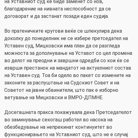
на Уставниот суд ќе биде заменет со нов,
благодарение на нивната неспособност да се
договорат и да застанат позади еден судија.
Во пратеничките кругови веќе се шпекулира дека
доколку до понеделник не се избере претседател на
Уставен суд, Мицковски има план да се разгледа
можноста за дополнување на Уставот со цел промена
во делот на преодни и завршни одредби со кои ќе се
изврши престанок на мандатот на актуелниот состав
на Уставен суд. Тоа би одело во пакет со измените на
законите за распуштање на Судскиот Совет и на
Советот на јавни обвинители, што пак е изборно
ветување на Мицковски и ВМРО-ДПМНЕ.
Досегашната пракса покажувала дека Претседателот
во заминување секогаш работел во насока на
обезбедување на непрекинат континуитет во
функционирањето на Уставниот суд, што не е случај