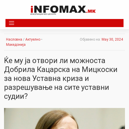
Skip
to
content
Насловна
/
Актуелно
•
Објавено на:
May 30, 2024
Македонија
Ќе му ја отвори ли можноста
Добрила Кацарска на Мицкоски
за нова Уставна криза и
разрешување на сите уставни
судии?