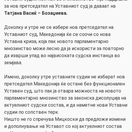
за нов претседател на Уставниот суд ја даваат на
Татјана Васиќ – Бозаџиева.
Доколку и утре не се избере нов претседател на
Уставниот суд, Македонија ќе се соочи со нова
Уставна криза, која пак новото парламентарно
мнозинство може лесно да ја искористи за повторно
да изврши упад во највисоката судска инстанца во
земјава.
Имено, доколку утре уставните судии не изберат нов
претседател Македонија ќе остане без функционален
Уставен суд, што пак ја отвара можноста на новото
парламентарно мнозинство за законска дисолуција на
актуелниот судски состав, и да наметне нови Уставни
судии по сопствен терк.
Ништо не го спречува Мицкоски да предложи измени
и дополнување на Уставот со кој актуелниот состав