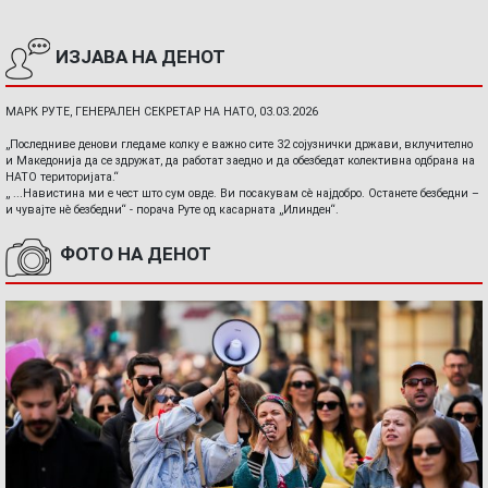
ИЗЈАВА НА ДЕНОТ
МАРК РУТЕ, ГЕНЕРАЛЕН СЕКРЕТАР НА НАТО, 03.03.2026
„Последниве денови гледаме колку е важно сите 32 сојузнички држави, вклучително
и Македонија да се здружат, да работат заедно и да обезбедат колективна одбрана на
НАТО територијата.“
„ ...Навистина ми е чест што сум овде. Ви посакувам сè најдобро. Останете безбедни –
и чувајте нè безбедни“ - порача Руте од касарната „Илинден“.
ФОТО НА ДЕНОТ