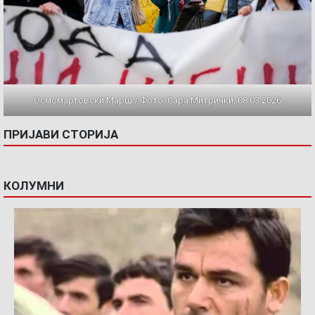
Осмомартовски Марш / Фото: Сара Митрички, 08.03.2026
ПРИЈАВИ СТОРИЈА
КОЛУМНИ