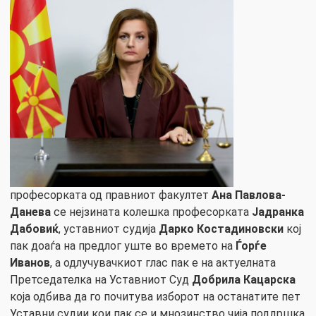
професорката од правниот факултет
Ана Павлова-
Данева
се нејзината колешка професорката
Јадранка
Дабовиќ
, уставниот судија
Дарко Костадиновски
кој
пак доаѓа на предлог уште во времето на
Ѓорѓе
Иванов
, а одлучувачкиот глас пак е на актуелната
Претседателка на Уставниот Суд
Добрила Кацарска
која одбива да го почитува изборот на останатите пет
Уставни судии кои пак се и мнозинство чија поддршка