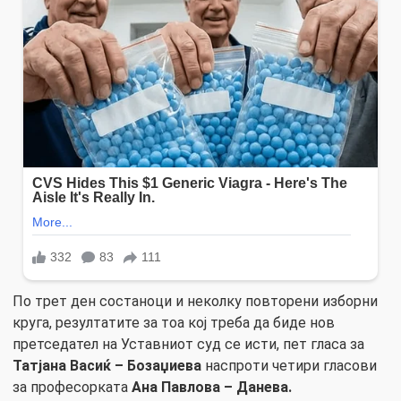
По трет ден состаноци и неколку повторени изборни
круга, резултатите за тоа кој треба да биде нов
претседател на Уставниот суд се исти, пет гласа за
Татјана Васиќ – Бозаџиева
наспроти четири гласови
за професорката
Ана Павлова – Данева.