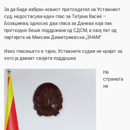
За да биде избран новиот претседател на Уставниот
суд, недостасува еден глас за Татјана Васиќ –
Бозаџиева, односно два гласа за Данева која пак
претходно беше поддржана од СДСМ, а овој пат од
партијата на Максим Димитриевски „ЗНАМ“.
Иако гласањето е тајно, Уставните судии не кријат за
кого ја даваат својата поддршка.
На
страната
на