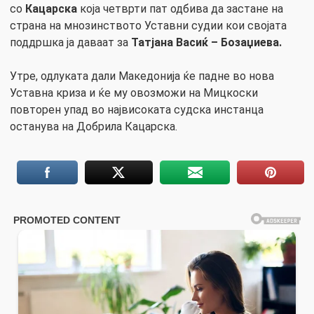
со
Кацарска
која четврти пат одбива да застане на
страна на мнозинството Уставни судии кои својата
поддршка ја даваат за
Татјана Васиќ – Бозаџиева.
Утре, одлуката дали Македонија ќе падне во нова
Уставна криза и ќе му овозможи на Мицкоски
повторен упад во највисоката судска инстанца
останува на Добрила Кацарска.