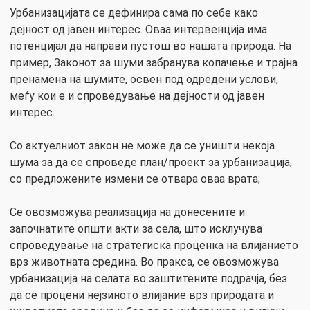
Урбанизацијата се дефинира сама по себе како
дејност од јавен интерес. Оваа интервенција има
потенцијал да направи пустош во нашата природа. На
пример, Законот за шуми забранува копачење и трајна
пренамена на шумите, освен под одредени услови,
меѓу кои е и спроведување на дејности од јавен
интерес.
Со актуелниот закон не може да се уништи некоја
шума за да се спроведе план/проект за урбанизација,
со предложените измени се отвара оваа врата;
Се овозможува реализација на донесените и
започнатите општи акти за села, што исклучува
спроведување на стратегиска проценка на влијанието
врз животната средина. Во пракса, се овозможува
урбанизација на селата во заштитените подрачја, без
да се процени нејзиното влијание врз природата и