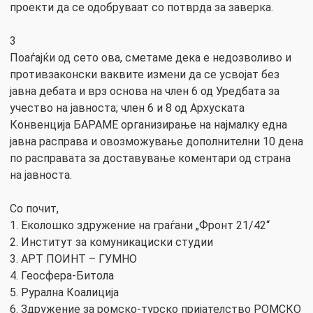
проекти да се одобруваат со потврда за заверка.
3
Поаѓајќи од сето ова, сметаме дека е недозволиво и
противзаконски ваквите измени да се усвојат без
јавна дебата и врз основа на член 6 од Уредбата за
учество на јавноста; член 6 и 8 од Архуската
Конвенција БАРАМЕ организирање на најмалку една
јавна расправа и овозможување дополнителни 10 дена
по расправата за доставување коментари од страна
на јавноста.
Со почит,
1. Еколошко здружение на граѓани „Фронт 21/42“
2. Институт за комуникациски студии
3. АРТ ПОИНТ – ГУМНО
4. Геосфера-Битола
5. Рурална Коалиција
6. Здружение за ромско-турско пријателство РОМСКО