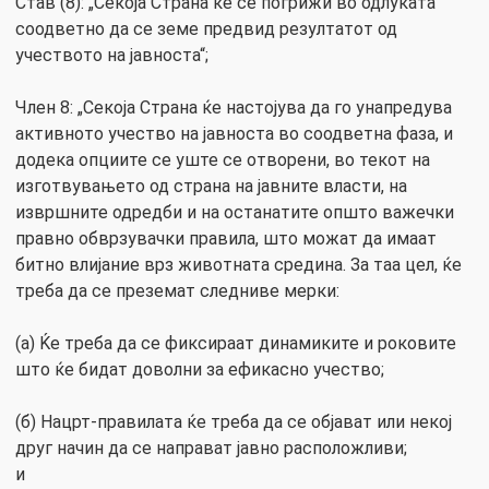
Став (8): „Секоја Страна ќе се погрижи во одлуката
соодветно да се земе предвид резултатот од
учеството на јавноста“;
Член 8: „Секоја Страна ќе настојува да го унапредува
активното учество на јавноста во соодветна фаза, и
додека опциите се уште се отворени, во текот на
изготвувањето од страна на јавните власти, на
извршните одредби и на останатите општо важечки
правно обврзувачки правила, што можат да имаат
битно влијание врз животната средина. За таа цел, ќе
треба да се преземат следниве мерки:
(а) Ќе треба да се фиксираат динамиките и роковите
што ќе бидат доволни за ефикасно учество;
(б) Нацрт-правилата ќе треба да се објават или некој
друг начин да се направат јавно расположливи;
и