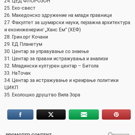
24. ЦЕД ФЛОРОЗОН
25. Еко-свест
26. Македонско здружение на млади правници
27. Факултет за шумарски науки, пејзажна архитектура
и екоинженеринг „Ханс Ем” (ХЕФ)
28. Грин.орг Кочани
29. ЕД Планетум
30. Центар за управување со знаење
31. Центар за правни истражувања и анализи
32. Младински културен центар – Битола
33. НаТочак
34. Центар за истражување и креирање политики
ЦИКП
35. Еколошко друштво Вила Зора