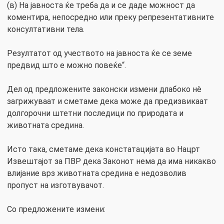
(в) На јавноста ќе треба да и се даде можност да
коментира, непосредно или преку репрезентативните
консултативни тела.
Резултатот од учеството на јавноста ќе се земе
предвид што е можно повеќе“.
Дел од предложените законски измени длабоко нè
загрижуваат и сметаме дека може да предизвикаат
долгорочни штетни последици по природата и
животната средина.
Исто така, сметаме дека констатацијата во Нацрт
Извештајот за ПВР дека Законот нема да има никакво
влијание врз животната средина е недозволив
пропуст на изготвувачот.
Со предложените измени: