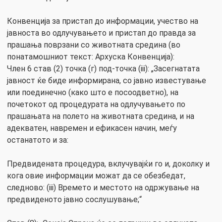
Конвенција за пристап до информации, учество на
јавноста во одлучувањето и пристап до правда за
прашања поврзани со животната средина (во
понатамошниот текст: Архуска Конвенција):
Член 6 став (2) точка (г) под-точка (iii): „Засегнатата
јавност ќе биде информирана, со јавно известување
или поединечно (како што е посоодветно), на
почетокот од процедурата на одлучувањето по
прашањата на полето на животната средина, и на
адекватен, навремен и ефикасен начин, меѓу
останатото и за:
Предвидената процедура, вклучувајќи го и, доколку и
кога овие информации можат да се обезбедат,
следново: (iii) Времето и местото на одржување на
предвиденото јавно сослушување;“