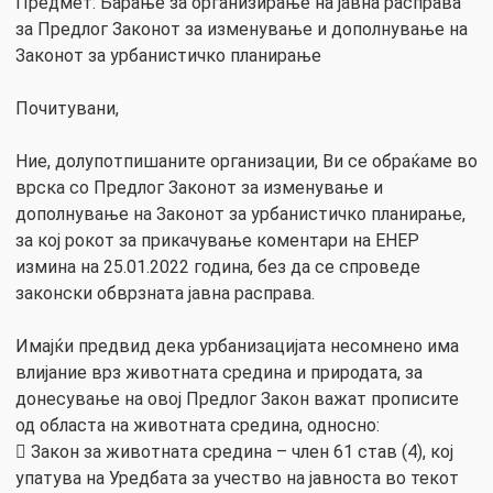
Предмет: Барање за организирање на јавна расправа
за Предлог Законот за изменување и дополнување на
Законот за урбанистичко планирање
Почитувани,
Ние, долупотпишаните организации, Ви се обраќаме во
врска со Предлог Законот за изменување и
дополнување на Законот за урбанистичко планирање,
за кој рокот за прикачување коментари на ЕНЕР
измина на 25.01.2022 година, без да се спроведе
законски обврзната јавна расправа.
Имајќи предвид дека урбанизацијата несомнено има
влијание врз животната средина и природата, за
донесување на овој Предлог Закон важат прописите
од областа на животната средина, односно:
 Закон за животната средина – член 61 став (4), кој
упатува на Уредбата за учество на јавноста во текот