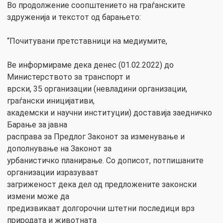
Во продолжение соопштението на граѓанските
здруженија и текстот од барањето:
“Почитувани претставници на медиумите,
Ве информираме дека денес (01.02.2022) до
Министерството за транспорт и
врски, 35 организации (невладини организации,
граѓански иницијативи,
академски и научни институции) доставија заедничко
Барање за јавна
расправа за Предлог Законот за изменување и
дополнување на Законот за
урбанистичко планирање. Со дописот, потпишаните
организации изразуваат
загриженост дека дел од предложените законски
измени може да
предизвикаат долгорочни штетни последици врз
природата и животната