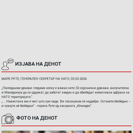
ИЗЈАВА НА ДЕНОТ
МАРК РУТЕ, ГЕНЕРАЛЕН СЕКРЕТАР НА НАТО, 03.03.2026
„Последниве денови гледаме колку е важно сите 32 сојузнички држави, вклучително
и Македонија да се здружат, да работат заедно и да обезбедат колективна одбрана на
НАТО територијата.“
„ ...Навистина ми е чест што сум овде. Ви посакувам сè најдобро. Останете безбедни –
и чувајте нè безбедни“ - порача Руте од касарната „Илинден“.
ФОТО НА ДЕНОТ