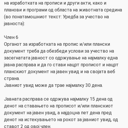
на изработката на прописи и други акти, како и
планови и програми од областа на животната средина
(во понатамошниот текст: Уредба за учество на
јавноста):
Член 6
Органот за изработката на пропис и/или плански
документ треба да обезбеди услови за учество на
засегнатата јавност со одржување на најмалку една
јавна расправа и да го стави нацрт прописот и нацрт
планскиот документ на јавен увид и на својата веб
страна.
Јавниот увид може да трае најмалку 30 дена.
Јавната расправа се одржува најмалку 15 дена од
денот на ставањето на прописот и/или планскиот
документ на јавен увид, а најдоцна пет дена пред
денот на истекувањето на рокот за јавниот увид, од
ставот 2 од овој член.