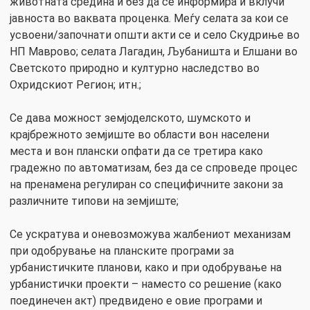
животната средина и без да се информира и вклучи
јавноста во ваквата проценка. Меѓу селата за кои се
усвоени/започнати општи акти се и село Скудриње во
НП Маврово; селата Лагадин, Љубаништа и Елшани во
Светското природно и културно наследство во
Охридскиот Регион; итн.;
Се дава можност земјоделското, шумското и
крајбрежното земјиште во области вон населени
места и вон плански опфати да се третира како
градежно по автоматизам, без да се спроведе процес
на пренамена регулиран со специфичните закони за
различните типови на земјиште;
Се ускратува и оневозможува жалбениот механизам
при одобрување на планските програми за
урбанистичките планови, како и при одобрување на
урбанистички проекти – наместо со решение (како
поединечен акт) предвидено е овие програми и