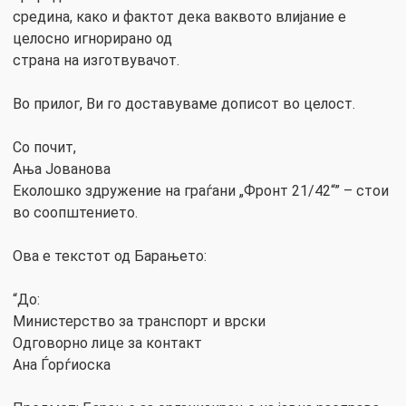
средина, како и фактот дека ваквото влијание е
целосно игнорирано од
страна на изготвувачот.
Во прилог, Ви го доставуваме дописот во целост.
Со почит,
Ања Јованова
Еколошко здружение на граѓани „Фронт 21/42“” – стои
во соопштението.
Ова е текстот од Барањето:
“До:
Министерство за транспорт и врски
Одговорно лице за контакт
Ана Ѓорѓиоска