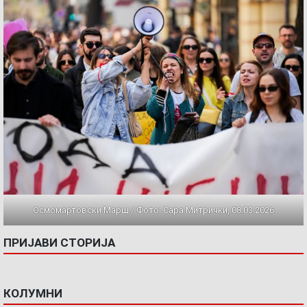
Осмомартовски Марш / Фото: Сара Митрички, 08.03.2026
ПРИЈАВИ СТОРИЈА
КОЛУМНИ