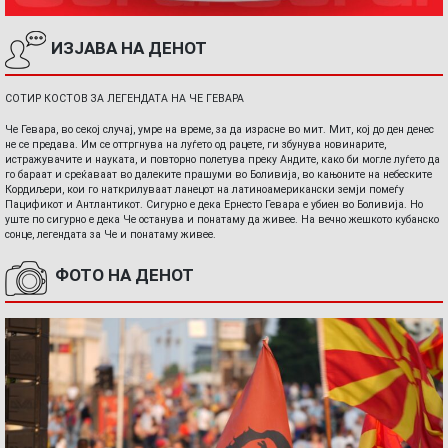
ИЗЈАВА НА ДЕНОТ
СОТИР КОСТОВ ЗА ЛЕГЕНДАТА НА ЧЕ ГЕВАРА
Че Гевара, во секој случај, умре на време, за да израсне во мит. Мит, кој до ден денес
не се предава. Им се оттргнува на луѓето од рацете, ги збунува новинарите,
истражувачите и науката, и повторно полетува преку Андите, како би могле луѓето да
го бараат и среќаваат во далеките прашуми во Боливија, во кањоните на небеските
Кордиљери, кои го наткрилуваат ланецот на латиноамерикански земји помеѓу
Пацификот и Антлантикот. Сигурно е дека Ернесто Гевара е убиен во Боливија. Но
уште по сигурно е дека Че останува и понатаму да живее. На вечно жешкото кубанско
сонце, легендата за Че и понатаму живее.
ФОТО НА ДЕНОТ