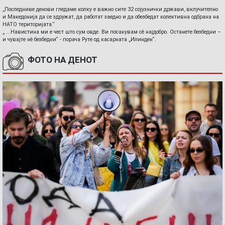
„Последниве денови гледаме колку е важно сите 32 сојузнички држави, вклучително
и Македонија да се здружат, да работат заедно и да обезбедат колективна одбрана на
НАТО територијата.“
„ ...Навистина ми е чест што сум овде. Ви посакувам сè најдобро. Останете безбедни –
и чувајте нè безбедни“ - порача Руте од касарната „Илинден“.
ФОТО НА ДЕНОТ