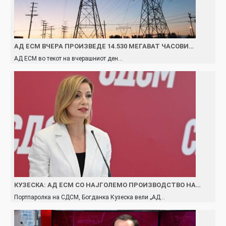
АД ЕСМ ВЧЕРА ПРОИЗВЕДЕ 14.530 МЕГАВАТ ЧАСОВИ…
АД ЕСМ во текот на вчерашниот ден…
КУЗЕСКА: АД ЕСМ СО НАЈГОЛЕМО ПРОИЗВОДСТВО НА…
Портпаролка на СДСМ, Богданка Кузеска вели „АД…