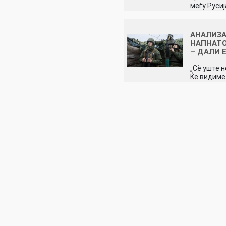
меѓу Руси
АНАЛИЗА
НАПНАТО
– ДАЛИ 
„Сè уште н
Ќе видиме