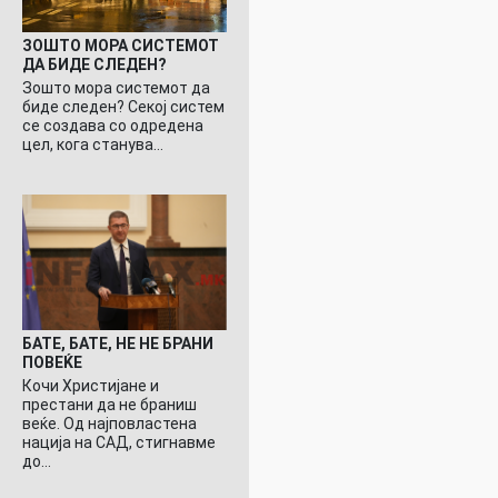
ЗОШТО МОРА СИСТЕМОТ
ДА БИДЕ СЛЕДЕН?
Зошто мора системот да
биде следен? Секој систем
се создава со одредена
цел, кога станува…
БАТЕ, БАТЕ, НЕ НЕ БРАНИ
ПОВЕЌЕ
Кочи Христијане и
престани да не браниш
веќе. Од најповластена
нација на САД, стигнавме
до…