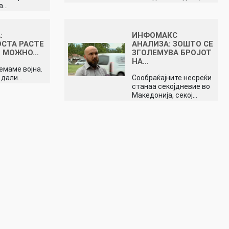
ја…
:
ИНФОМАКС
СТА РАСТЕ
АНАЛИЗА: ЗОШТО СЕ
Е МОЖНО…
ЗГОЛЕМУВА БРОЈОТ
НА…
емаме војна.
 дали…
Сообраќајните несреќи
станаа секојдневие во
Македонија, секој…