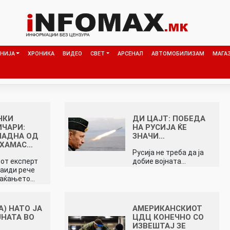
НИЈА
ХРОНИКА
ВИДЕО
СВЕТ
АРСЕНАЛ
АВТОМОБИЛИЗАМ
МАГА
ЧКИ
ДИ ЦАЈТ: ПОБЕДА
ЧАРИ:
НА РУСИЈА ЌЕ
ПАДНА ОД
ЗНАЧИ…
 XАМАC…
Русија не треба да ја
от експерт
добие војната…
аиди рече
фаќањето…
А) НАТО ЈА
АМЕРИКАНСКИОТ
ЈНАТА ВО
ЦДЦ КОНЕЧНО СО
ИЗВЕШТАЈ ЗЕ