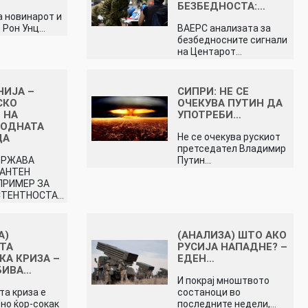
БЕЗБЕДНОСТА:…
а новинарот и
 Рон Унц…
ВАЕРС анализата за
безбедносните сигнали
на Центарот…
ИЈА –
СИПРИ: НЕ СЕ
СКО
ОЧЕКУВА ПУТИН ДА
 НА
УПОТРЕБИ…
РОДНАТА
Не се очекува рускиот
ЦА
претседател Владимир
ДРЖАВА
Путин…
ТАНТЕН
ПРИМЕР ЗА
СТЕНТНОСТА…
А)
(АНАЛИЗА) ШТО АКО
ТА
РУСИЈА НАПАДНЕ? –
КА КРИЗА –
ЕДЕН…
БИВА…
И покрај мноштвото
та криза е
состаноци во
но ќор-сокак
последните недели,…