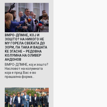
ВМРО-ДПМНЕ, КОЈ И
ЗОШТО? НА НИКОГО НЕ
МУ ГОРЕЛА СВЕЌАТА ДО
ЗОРИ, ПА ТАКА И ВАШАТА
ЌЕ ЗГАСНЕ – РЕДОВНА
КОЛУМНА НА ОЛИВЕР
АНДОНОВ
ВМРО-ДПМНЕ, кој и зошто?
Насловот на колумната
која е пред Вас е во
прашална форма…