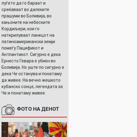
луѓето да го бараат и
среќаваат во далеките
прашуми во Боливија, во
кањоните на небеските
Кордиљери, кои го
наткрилуваат ланецот на
латиноамерикански земји
помеѓу Пацификот и
Антлантикот. Сигурно е дека
Ернесто Гевара е убиен во
Боливија. Но уште по сигурно е
дека Че останува и понатаму
да живее. На вечно жешкото
кубанско сонце, легендата за
Че и понатаму живее.
ФОТО НА ДЕНОТ