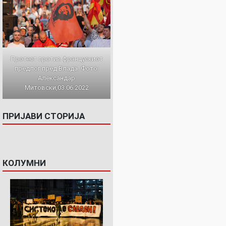
Протест против францускиот
предлог пред Влада. Фото:
Александар
Митовски,03.06.2022
ПРИЈАВИ СТОРИЈА
КОЛУМНИ