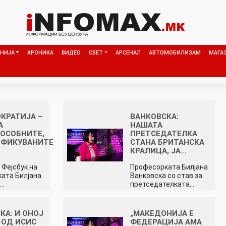
НИЈА
ХРОНИКА
ВИДЕО
СВЕТ
АРСЕНАЛ
АВТОМОБИЛИЗАМ
МАГА
КРАТИЈА –
ВАНКОВСКА:
А
НАШАТА
ОСОБНИТЕ,
ПРЕТСЕДАТЕЛКА
ИФИКУВАНИТЕ
СТАНА БРИТАНСКА
КРАЛИЦА, ЈА…
 Фејсбук на
Професорката Билјана
ата Билјана
Ванковска со став за
а…
претседателката…
КА: И ОНОЈ
„МАКЕДОНИЈА E
 ОД ИСИС
ФЕДЕРАЦИЈА АМА