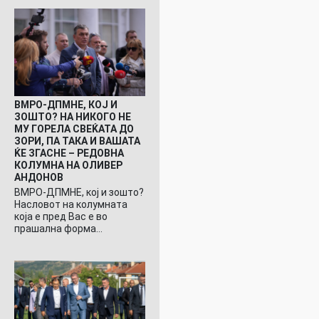
ВМРО-ДПМНЕ, КОЈ И
ЗОШТО? НА НИКОГО НЕ
МУ ГОРЕЛА СВЕЌАТА ДО
ЗОРИ, ПА ТАКА И ВАШАТА
ЌЕ ЗГАСНЕ – РЕДОВНА
КОЛУМНА НА ОЛИВЕР
АНДОНОВ
ВМРО-ДПМНЕ, кој и зошто?
Насловот на колумната
која е пред Вас е во
прашална форма…