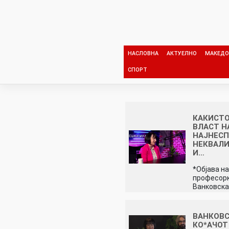
Skip
to
content
НАСЛОВНА
АКТУЕЛНО
МАКЕДО
СПОРТ
КАКИСТО
ВЛАСТ Н
НАЈНЕСП
НЕКВАЛ
И…
*Објава на
професорк
Ванковск
ВАНКОВС
КО*АЧОТ