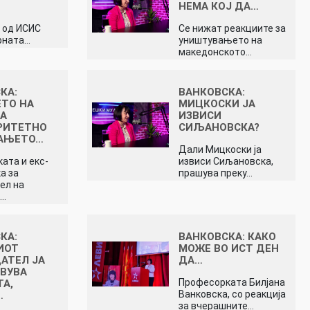
НЕМА КОЈ ДА…
 од ИСИС
Се нижат реакциите за
рната…
уништувањето на
македонското…
КА:
ВАНКОВСКА:
ТО НА
МИЦКОСКИ ЈА
ТА
ИЗВИСИ
РИТЕТНО
СИЉАНОВСКА?
ЌАЊЕТО…
Дали Мицкоски ја
ата и екс-
извиси Сиљановска,
а за
прашува преку…
ел на
,…
КА:
ВАНКОВСКА: КАКО
ИОТ
МОЖЕ ВО ИСТ ДЕН
АТЕЛ ЈА
ДА…
ВУВА
Професорката Билјана
А,
Ванковска, со реакција
…
за вчерашните…