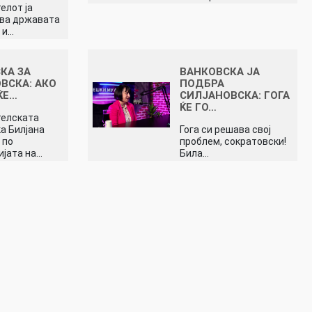
елот ја
ува државата
 и…
КА ЗА
ВАНКОВСКА ЈА
ВСКА: АКО
ПОДБРА
ЌЕ…
СИЛЈАНОВСКА: ГОГА
ЌЕ ГО…
телската
а Билјана
Гога си решава свој
 по
проблем, сократовски!
ијата на…
Била…