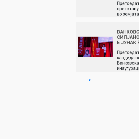
Претседат
претстав
во земјата
ВАНКОВС
СИЛЈАНО
Е ЈУНАК 
Претседа
кандидатк
Ванковска
инаугурац
->