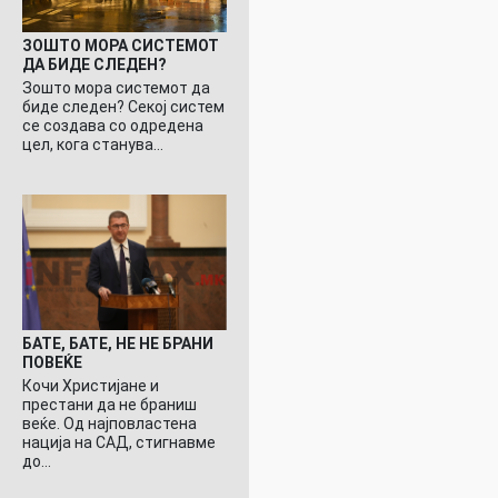
ЗОШТО МОРА СИСТЕМОТ
ДА БИДЕ СЛЕДЕН?
Зошто мора системот да
биде следен? Секој систем
се создава со одредена
цел, кога станува…
БАТЕ, БАТЕ, НЕ НЕ БРАНИ
ПОВЕЌЕ
Кочи Христијане и
престани да не браниш
веќе. Од најповластена
нација на САД, стигнавме
до…