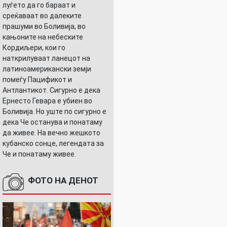
луѓето да го бараат и
среќаваат во далеките
прашуми во Боливија, во
кањоните на небеските
Кордиљери, кои го
наткрилуваат ланецот на
латиноамерикански земји
помеѓу Пацификот и
Антлантикот. Сигурно е дека
Ернесто Гевара е убиен во
Боливија. Но уште по сигурно е
дека Че останува и понатаму
да живее. На вечно жешкото
кубанско сонце, легендата за
Че и понатаму живее.
ФОТО НА ДЕНОТ