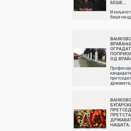
БЕШЕ…
И кољачот
беше на ц
ВАНКОВС
ВРАЌАЊЕ
ОГРАДА
ПОПРИО
ОД ВРА
Професорк
кандидатк
претседат
државата
ВАНКОВС
БУГАРСК
ПРЕТСЕД
ПРЕТСТА
ДРЖАВАТ
НАШАТА