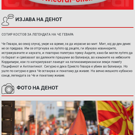
ИЗЈАВА НА ДЕНОТ
СОТИР КОСТОВ ЗА ЛЕГЕНДАТА НА ЧЕ ГЕВАРА
Че Гевара, во секој случај, умре на време, за да израсне во мит. Мит, кој до ден денес
не се предава. Им се оттргнува на луѓето од рацете, ги збунува новинарите,
истражувачите и науката, и повторно полетува преку Андите, како би могле луѓето да
го бараат и среќаваат во далеките прашуми во Боливија, во кањоните на небеските
Кордиљери, кои го наткрилуваат ланецот на латиноамерикански земји помеѓу
Пацификот и Антлантикот. Сигурно е дека Ернесто Гевара е убиен во Боливија. Но
уште по сигурно е дека Че останува и понатаму да живее. На вечно жешкото кубанско
сонце, легендата за Че и понатаму живее.
ФОТО НА ДЕНОТ