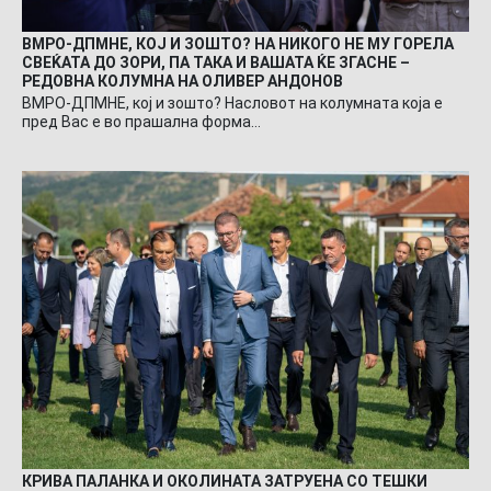
ВМРО-ДПМНЕ, КОЈ И ЗОШТО? НА НИКОГО НЕ МУ ГОРЕЛА
СВЕЌАТА ДО ЗОРИ, ПА ТАКА И ВАШАТА ЌЕ ЗГАСНЕ –
РЕДОВНА КОЛУМНА НА ОЛИВЕР АНДОНОВ
ВМРО-ДПМНЕ, кој и зошто? Насловот на колумната која е
пред Вас е во прашална форма…
КРИВА ПАЛАНКА И ОКОЛИНАТА ЗАТРУЕНА СО ТЕШКИ