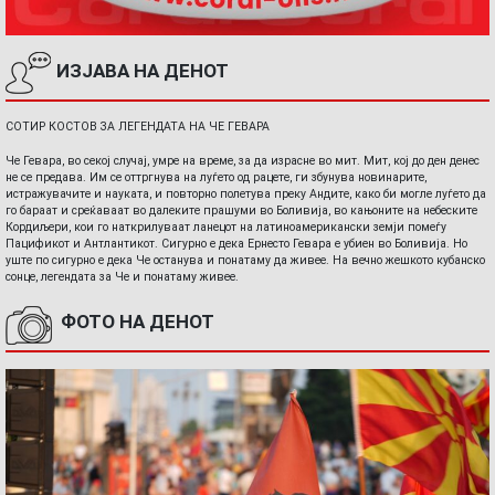
ИЗЈАВА НА ДЕНОТ
СОТИР КОСТОВ ЗА ЛЕГЕНДАТА НА ЧЕ ГЕВАРА
Че Гевара, во секој случај, умре на време, за да израсне во мит. Мит, кој до ден денес
не се предава. Им се оттргнува на луѓето од рацете, ги збунува новинарите,
истражувачите и науката, и повторно полетува преку Андите, како би могле луѓето да
го бараат и среќаваат во далеките прашуми во Боливија, во кањоните на небеските
Кордиљери, кои го наткрилуваат ланецот на латиноамерикански земји помеѓу
Пацификот и Антлантикот. Сигурно е дека Ернесто Гевара е убиен во Боливија. Но
уште по сигурно е дека Че останува и понатаму да живее. На вечно жешкото кубанско
сонце, легендата за Че и понатаму живее.
ФОТО НА ДЕНОТ