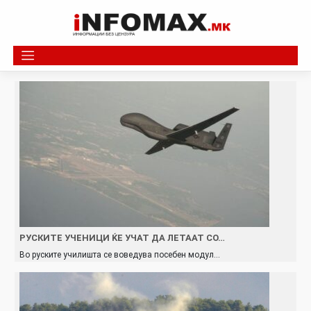
Skip
to
content
РУСКИТЕ УЧЕНИЦИ ЌЕ УЧАТ ДА ЛЕТААТ СО…
Во руските училишта се воведува посебен модул…