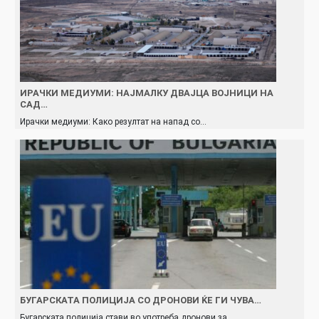
ИРАЧКИ МЕДИУМИ: НАЈМАЛКУ ДВАЈЦА ВОЈНИЦИ НА
САД…
Ирачки медиуми: Како резултат на напад со…
БУГАРСКАТА ПОЛИЦИЈА СО ДРОНОВИ ЌЕ ГИ ЧУВА…
Бугарската полиција стави во употреба дронови за…