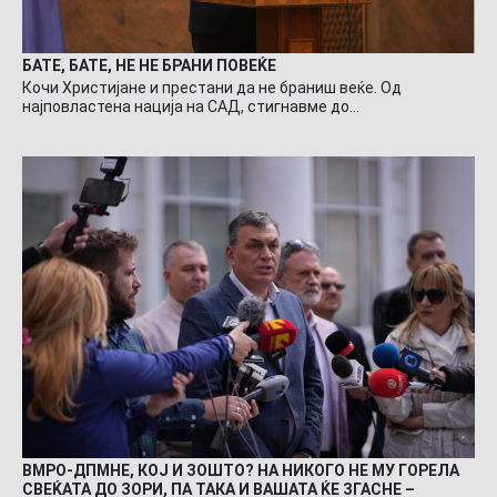
БАТЕ, БАТЕ, НЕ НЕ БРАНИ ПОВЕЌЕ
Кочи Христијане и престани да не браниш веќе. Од
најповластена нација на САД, стигнавме до…
ВМРО-ДПМНЕ, КОЈ И ЗОШТО? НА НИКОГО НЕ МУ ГОРЕЛА
СВЕЌАТА ДО ЗОРИ, ПА ТАКА И ВАШАТА ЌЕ ЗГАСНЕ –