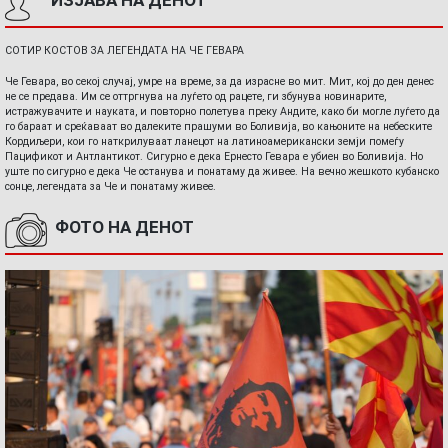
ИЗЈАВА НА ДЕНОТ
СОТИР КОСТОВ ЗА ЛЕГЕНДАТА НА ЧЕ ГЕВАРА
Че Гевара, во секој случај, умре на време, за да израсне во мит. Мит, кој до ден денес
не се предава. Им се оттргнува на луѓето од рацете, ги збунува новинарите,
истражувачите и науката, и повторно полетува преку Андите, како би могле луѓето да
го бараат и среќаваат во далеките прашуми во Боливија, во кањоните на небеските
Кордиљери, кои го наткрилуваат ланецот на латиноамерикански земји помеѓу
Пацификот и Антлантикот. Сигурно е дека Ернесто Гевара е убиен во Боливија. Но
уште по сигурно е дека Че останува и понатаму да живее. На вечно жешкото кубанско
сонце, легендата за Че и понатаму живее.
ФОТО НА ДЕНОТ