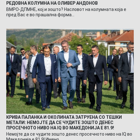
РЕДОВНА КОЛУМНА НА ОЛИВЕР АНДОНОВ
ВМРО-ДПМНЕ, кој и зошто? Насловот на колумната која е
пред Вас е во прашална форма…
КРИВА ПАЛАНКА И ОКОЛИНАТА ЗАТРУЕНА СО ТЕШКИ
МЕТАЛИ: НЕМОЈТЕ ДА СЕ ЧУДИТЕ ЗОШТО ДЕНЕС
ПРОСЕЧНОТО НИВО НА IQ ВО МАКЕДОНИЈА Е 81.9!
Немојте да се чудите зошто денес просечното ниво на IQ во
Македонија е 81.9! Имено…