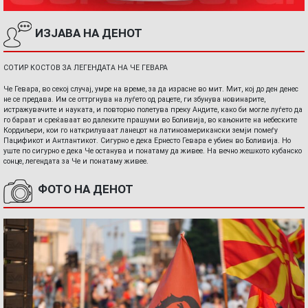
ИЗЈАВА НА ДЕНОТ
СОТИР КОСТОВ ЗА ЛЕГЕНДАТА НА ЧЕ ГЕВАРА
Че Гевара, во секој случај, умре на време, за да израсне во мит. Мит, кој до ден денес
не се предава. Им се оттргнува на луѓето од рацете, ги збунува новинарите,
истражувачите и науката, и повторно полетува преку Андите, како би могле луѓето да
го бараат и среќаваат во далеките прашуми во Боливија, во кањоните на небеските
Кордиљери, кои го наткрилуваат ланецот на латиноамерикански земји помеѓу
Пацификот и Антлантикот. Сигурно е дека Ернесто Гевара е убиен во Боливија. Но
уште по сигурно е дека Че останува и понатаму да живее. На вечно жешкото кубанско
сонце, легендата за Че и понатаму живее.
ФОТО НА ДЕНОТ