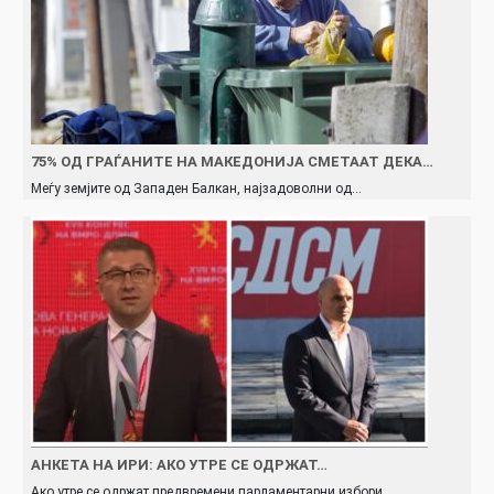
75% ОД ГРАЃАНИТЕ НА МАКЕДОНИЈА СМЕТААТ ДЕКА…
Меѓу земјите од Западен Балкан, најзадоволни од…
АНКЕТА НА ИРИ: АКО УТРЕ СЕ ОДРЖАТ…
Ако утре се одржат предвремени парламентарни избори,…