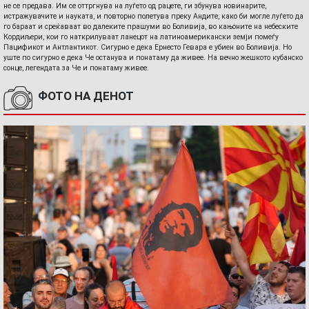
не се предава. Им се оттргнува на луѓето од рацете, ги збунува новинарите,
истражувачите и науката, и повторно полетува преку Андите, како би могле луѓето да
го бараат и среќаваат во далеките прашуми во Боливија, во кањоните на небеските
Кордиљери, кои го наткрилуваат ланецот на латиноамерикански земји помеѓу
Пацификот и Антлантикот. Сигурно е дека Ернесто Гевара е убиен во Боливија. Но
уште по сигурно е дека Че останува и понатаму да живее. На вечно жешкото кубанско
сонце, легендата за Че и понатаму живее.
ФОТО НА ДЕНОТ