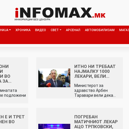
НИЈА
ХРОНИКА
ВИДЕО
СВЕТ
АРСЕНАЛ
АВТОМОБИЛИЗАМ
МАГА
ИОНИ
ИТНО НИ ТРЕБААТ
КИ
НАЈМАЛКУ 1000
И ВО
ЛЕКАРИ, ВЕЛИ…
А ЗА…
Министерот за
минатата
здравство Арбен
ле подложени
Таравари вели дека…
Н Е И ТРЕТ
ПОГРЕБАН
ЧЕН ВО
МАТИЧНИОТ ЛЕКАР
АЦО ТРПКОВСКИ,