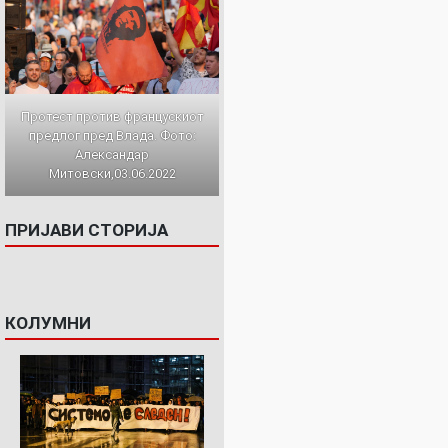
Протест против францускиот
предлог пред Влада. Фото:
Александар
Митовски,03.06.2022
ПРИЈАВИ СТОРИЈА
КОЛУМНИ