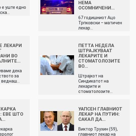
НЕМА
 е уште едно
ОСОМНИЧЕНИ…
рска…
67 годишниот Ацо
Трпковски – матичен
лекар…
Е ЛЕКАРИ
ПЕТТА НЕДЕЛА
Т
ШТРАЈКУВААТ
АНИ ВО
ЛЕКАРИТЕ И
АЛНИТЕ…
СТОМАТОЛОЗИТЕ
ВО…
уваме дека
твото за
Штрајкот на
о веднаш…
Синдикатот на
лекарите и
стоматолозите…
ЕКАРКА
УАПСЕН ГЛАВНИОТ
: ЕВЕ ШТО
ЛЕКАР НА ПУТИН:
А…
САКАЛ ДА…
екарка
Виктор Трухин (59),
еролог
главниот лекар на