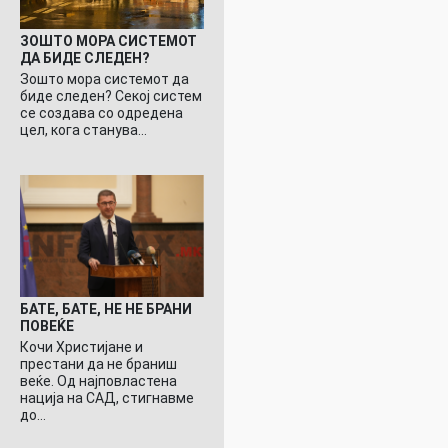
ЗОШТО МОРА СИСТЕМОТ
ДА БИДЕ СЛЕДЕН?
Зошто мора системот да
биде следен? Секој систем
се создава со одредена
цел, кога станува…
БАТЕ, БАТЕ, НЕ НЕ БРАНИ
ПОВЕЌЕ
Кочи Христијане и
престани да не браниш
веќе. Од најповластена
нација на САД, стигнавме
до…