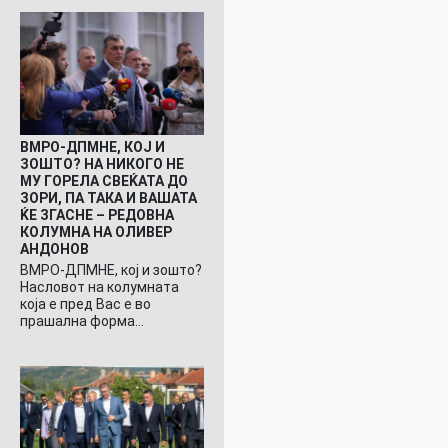
ВМРО-ДПМНЕ, КОЈ И
ЗОШТО? НА НИКОГО НЕ
МУ ГОРЕЛА СВЕЌАТА ДО
ЗОРИ, ПА ТАКА И ВАШАТА
ЌЕ ЗГАСНЕ – РЕДОВНА
КОЛУМНА НА ОЛИВЕР
АНДОНОВ
ВМРО-ДПМНЕ, кој и зошто?
Насловот на колумната
која е пред Вас е во
прашална форма…