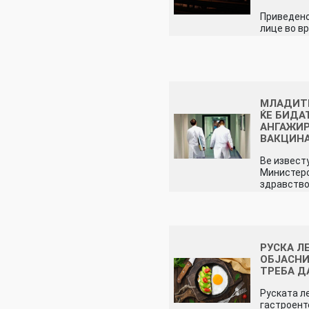
Приведено
лице во в
МЛАДИТ
ЌЕ БИДА
АНГАЖИР
ВАКЦИН
Ве извест
Министерс
здравств
РУСКА Л
ОБЈАСНИ
ТРЕБА Д
Руската л
гастроент