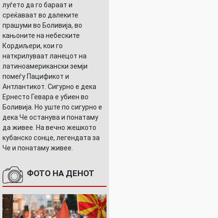
луѓето да го бараат и
среќаваат во далеките
прашуми во Боливија, во
кањоните на небеските
Кордиљери, кои го
наткрилуваат ланецот на
латиноамерикански земји
помеѓу Пацификот и
Антлантикот. Сигурно е дека
Ернесто Гевара е убиен во
Боливија. Но уште по сигурно е
дека Че останува и понатаму
да живее. На вечно жешкото
кубанско сонце, легендата за
Че и понатаму живее.
ФОТО НА ДЕНОТ