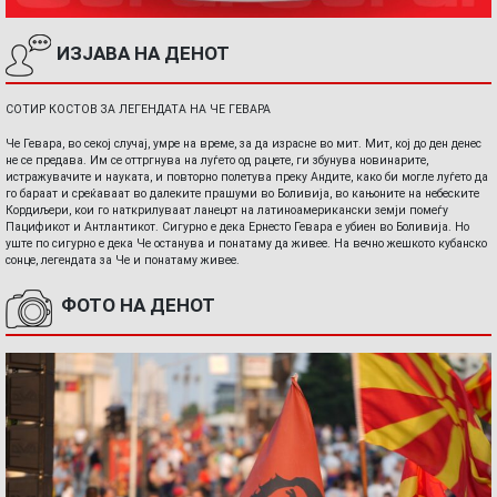
ИЗЈАВА НА ДЕНОТ
СОТИР КОСТОВ ЗА ЛЕГЕНДАТА НА ЧЕ ГЕВАРА
Че Гевара, во секој случај, умре на време, за да израсне во мит. Мит, кој до ден денес
не се предава. Им се оттргнува на луѓето од рацете, ги збунува новинарите,
истражувачите и науката, и повторно полетува преку Андите, како би могле луѓето да
го бараат и среќаваат во далеките прашуми во Боливија, во кањоните на небеските
Кордиљери, кои го наткрилуваат ланецот на латиноамерикански земји помеѓу
Пацификот и Антлантикот. Сигурно е дека Ернесто Гевара е убиен во Боливија. Но
уште по сигурно е дека Че останува и понатаму да живее. На вечно жешкото кубанско
сонце, легендата за Че и понатаму живее.
ФОТО НА ДЕНОТ