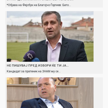
*Објава на Фејсбук на Благојчо Ѓоргиев: Бато…
НЕ ПИШУВАЈ ПРЕД ИЗБОРИ ЌЕ ТИ ЈА…
Кандидат за пратеник на ЗНАМ му се…