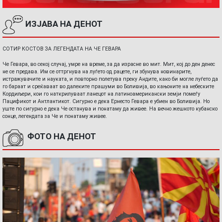
ИЗЈАВА НА ДЕНОТ
СОТИР КОСТОВ ЗА ЛЕГЕНДАТА НА ЧЕ ГЕВАРА
Че Гевара, во секој случај, умре на време, за да израсне во мит. Мит, кој до ден денес
не се предава. Им се оттргнува на луѓето од рацете, ги збунува новинарите,
истражувачите и науката, и повторно полетува преку Андите, како би могле луѓето да
го бараат и среќаваат во далеките прашуми во Боливија, во кањоните на небеските
Кордиљери, кои го наткрилуваат ланецот на латиноамерикански земји помеѓу
Пацификот и Антлантикот. Сигурно е дека Ернесто Гевара е убиен во Боливија. Но
уште по сигурно е дека Че останува и понатаму да живее. На вечно жешкото кубанско
сонце, легендата за Че и понатаму живее.
ФОТО НА ДЕНОТ