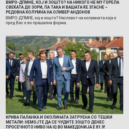
ВМРО-ДПМНЕ, КОЈ И ЗОШТО? НА НИКОГО НЕ МУ ГОРЕЛА
СВЕЌАТА ДО ЗОРИ, ПА ТАКА И ВАШАТА ЌЕ ЗГАСНЕ –
РЕДОВНА КОЛУМНА НА ОЛИВЕР АНДОНОВ
ВМРО-ДПМНЕ, кој и зошто? Насловот на колумната која е
пред Вас е во прашална форма…
КРИВА ПАЛАНКА И ОКОЛИНАТА ЗАТРУЕНА СО ТЕШКИ
МЕТАЛИ: НЕМОЈТЕ ДА СЕ ЧУДИТЕ ЗОШТО ДЕНЕС
ПРОСЕЧНОТО НИВО НА IQ ВО МАКЕДОНИЈА Е 81.9!