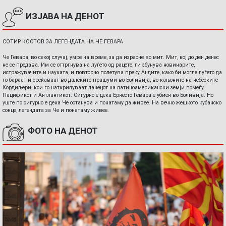
ИЗЈАВА НА ДЕНОТ
СОТИР КОСТОВ ЗА ЛЕГЕНДАТА НА ЧЕ ГЕВАРА
Че Гевара, во секој случај, умре на време, за да израсне во мит. Мит, кој до ден денес
не се предава. Им се оттргнува на луѓето од рацете, ги збунува новинарите,
истражувачите и науката, и повторно полетува преку Андите, како би могле луѓето да
го бараат и среќаваат во далеките прашуми во Боливија, во кањоните на небеските
Кордиљери, кои го наткрилуваат ланецот на латиноамерикански земји помеѓу
Пацификот и Антлантикот. Сигурно е дека Ернесто Гевара е убиен во Боливија. Но
уште по сигурно е дека Че останува и понатаму да живее. На вечно жешкото кубанско
сонце, легендата за Че и понатаму живее.
ФОТО НА ДЕНОТ