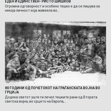
ЕДЕН И ЕДИНСТВЕН- РИСТО ШИШКОВ
Огромна одговорност и особено тешко е да се пишува за
некоја личност која живеела во…
80 ГОДИНИ ОД ПОЧЕТОКОТ НА ГРАЃАНСКАТА ВОЈНА ВО
ГРЦИЈА
Додека светот уште ги лечел тешките рани од Втората
светска војна, во срцето на Европа,…