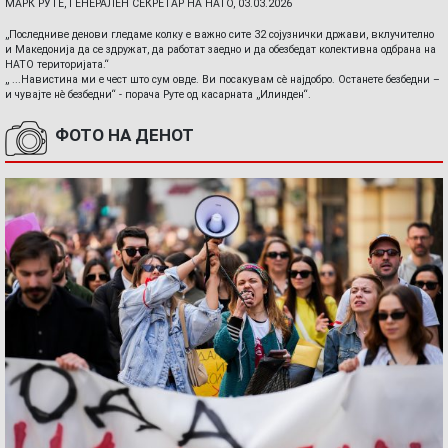
МАРК РУТЕ, ГЕНЕРАЛЕН СЕКРЕТАР НА НАТО, 03.03.2026
„Последниве денови гледаме колку е важно сите 32 сојузнички држави, вклучително
и Македонија да се здружат, да работат заедно и да обезбедат колективна одбрана на
НАТО територијата.“
„ ...Навистина ми е чест што сум овде. Ви посакувам сè најдобро. Останете безбедни –
и чувајте нè безбедни“ - порача Руте од касарната „Илинден“.
ФОТО НА ДЕНОТ