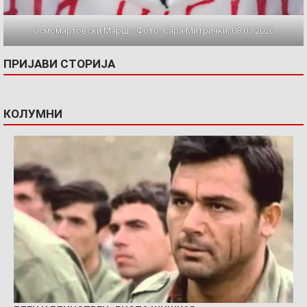
Осмомартовски Марш / Фото: Сара Митрички, 08.03.2026
ПРИЈАВИ СТОРИЈА
КОЛУМНИ