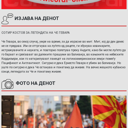
ИЗЈАВА НА ДЕНОТ
СОТИР КОСТОВ ЗА ЛЕГЕНДАТА НА ЧЕ ГЕВАРА
Че Гевара, во секој случај, умре на време, за да израсне во мит. Мит, кој до ден денес
не се предава. Им се оттргнува на луѓето од рацете, ги збунува новинарите,
истражувачите и науката, и повторно полетува преку Андите, како би могле луѓето да
го бараат и среќаваат во далеките прашуми во Боливија, во кањоните на небеските
Кордиљери, кои го наткрилуваат ланецот на латиноамерикански земји помеѓу
Пацификот и Антлантикот. Сигурно е дека Ернесто Гевара е убиен во Боливија. Но
уште по сигурно е дека Че останува и понатаму да живее. На вечно жешкото кубанско
сонце, легендата за Че и понатаму живее.
ФОТО НА ДЕНОТ