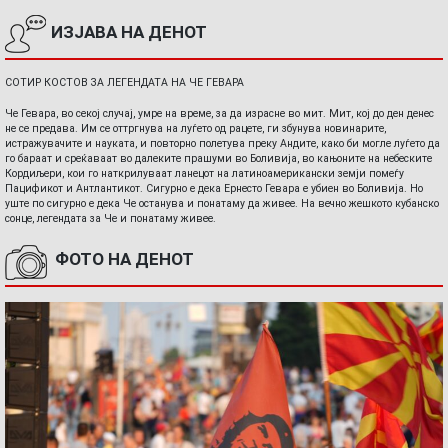
ИЗЈАВА НА ДЕНОТ
СОТИР КОСТОВ ЗА ЛЕГЕНДАТА НА ЧЕ ГЕВАРА
Че Гевара, во секој случај, умре на време, за да израсне во мит. Мит, кој до ден денес
не се предава. Им се оттргнува на луѓето од рацете, ги збунува новинарите,
истражувачите и науката, и повторно полетува преку Андите, како би могле луѓето да
го бараат и среќаваат во далеките прашуми во Боливија, во кањоните на небеските
Кордиљери, кои го наткрилуваат ланецот на латиноамерикански земји помеѓу
Пацификот и Антлантикот. Сигурно е дека Ернесто Гевара е убиен во Боливија. Но
уште по сигурно е дека Че останува и понатаму да живее. На вечно жешкото кубанско
сонце, легендата за Че и понатаму живее.
ФОТО НА ДЕНОТ