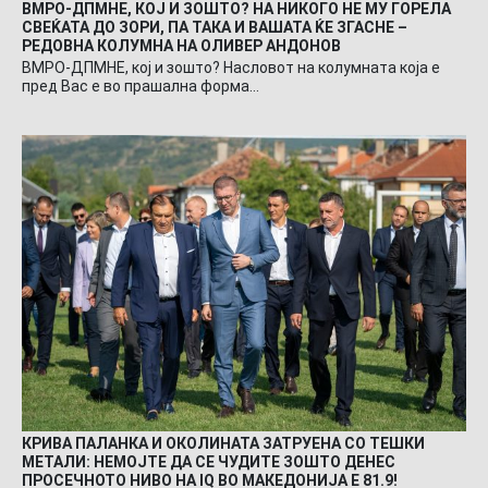
ВМРО-ДПМНЕ, КОЈ И ЗОШТО? НА НИКОГО НЕ МУ ГОРЕЛА
СВЕЌАТА ДО ЗОРИ, ПА ТАКА И ВАШАТА ЌЕ ЗГАСНЕ –
РЕДОВНА КОЛУМНА НА ОЛИВЕР АНДОНОВ
ВМРО-ДПМНЕ, кој и зошто? Насловот на колумната која е
пред Вас е во прашална форма…
КРИВА ПАЛАНКА И ОКОЛИНАТА ЗАТРУЕНА СО ТЕШКИ
МЕТАЛИ: НЕМОЈТЕ ДА СЕ ЧУДИТЕ ЗОШТО ДЕНЕС
ПРОСЕЧНОТО НИВО НА IQ ВО МАКЕДОНИЈА Е 81.9!