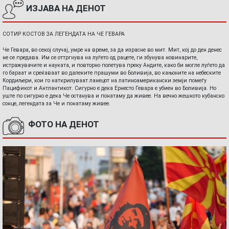
ИЗЈАВА НА ДЕНОТ
СОТИР КОСТОВ ЗА ЛЕГЕНДАТА НА ЧЕ ГЕВАРА
Че Гевара, во секој случај, умре на време, за да израсне во мит. Мит, кој до ден денес
не се предава. Им се оттргнува на луѓето од рацете, ги збунува новинарите,
истражувачите и науката, и повторно полетува преку Андите, како би могле луѓето да
го бараат и среќаваат во далеките прашуми во Боливија, во кањоните на небеските
Кордиљери, кои го наткрилуваат ланецот на латиноамерикански земји помеѓу
Пацификот и Антлантикот. Сигурно е дека Ернесто Гевара е убиен во Боливија. Но
уште по сигурно е дека Че останува и понатаму да живее. На вечно жешкото кубанско
сонце, легендата за Че и понатаму живее.
ФОТО НА ДЕНОТ