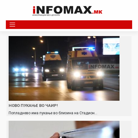
Skip
to
content
НОВО ПУКАЊЕ ВО ЧАИР!
Попладнево има пукање во близина на Стадион…