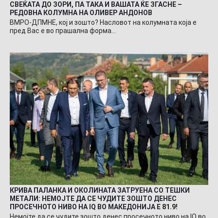
СВЕЌАТА ДО ЗОРИ, ПА ТАКА И ВАШАТА ЌЕ ЗГАСНЕ –
РЕДОВНА КОЛУМНА НА ОЛИВЕР АНДОНОВ
ВМРО-ДПМНЕ, кој и зошто? Насловот на колумната која е
пред Вас е во прашална форма…
КРИВА ПАЛАНКА И ОКОЛИНАТА ЗАТРУЕНА СО ТЕШКИ
МЕТАЛИ: НЕМОЈТЕ ДА СЕ ЧУДИТЕ ЗОШТО ДЕНЕС
ПРОСЕЧНОТО НИВО НА IQ ВО МАКЕДОНИЈА Е 81.9!
Немојте да се чудите зошто денес просечното ниво на IQ во