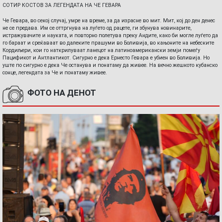
СОТИР КОСТОВ ЗА ЛЕГЕНДАТА НА ЧЕ ГЕВАРА
Че Гевара, во секој случај, умре на време, за да израсне во мит. Мит, кој до ден денес
не се предава. Им се оттргнува на луѓето од рацете, ги збунува новинарите,
истражувачите и науката, и повторно полетува преку Андите, како би могле луѓето да
го бараат и среќаваат во далеките прашуми во Боливија, во кањоните на небеските
Кордиљери, кои го наткрилуваат ланецот на латиноамерикански земји помеѓу
Пацификот и Антлантикот. Сигурно е дека Ернесто Гевара е убиен во Боливија. Но
уште по сигурно е дека Че останува и понатаму да живее. На вечно жешкото кубанско
сонце, легендата за Че и понатаму живее.
ФОТО НА ДЕНОТ