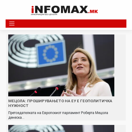
Skip
to
content
МЕЦОЛА: ПРОШИРУВАЊЕТО НА ЕУ Е ГЕОПОЛИТИЧКА
НУЖНОСТ
Претседателката на Европскиот парламент Роберта Мецола
денеска…