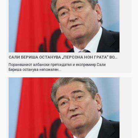
САЛИ БЕРИША ОСТАНУВА „ПЕРСОНА НОН ГРАТА“ ВО…
Поранешниот албански претседател и експремиер Сали
Бериша останува непожелен…