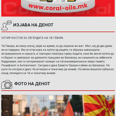
ИЗЈАВА НА ДЕНОТ
СОТИР КОСТОВ ЗА ЛЕГЕНДАТА НА ЧЕ ГЕВАРА
Че Гевара, во секој случај, умре на време, за да израсне во мит. Мит, кој до ден денес
не се предава. Им се оттргнува на луѓето од рацете, ги збунува новинарите,
истражувачите и науката, и повторно полетува преку Андите, како би могле луѓето да
го бараат и среќаваат во далеките прашуми во Боливија, во кањоните на небеските
Кордиљери, кои го наткрилуваат ланецот на латиноамерикански земји помеѓу
Пацификот и Антлантикот. Сигурно е дека Ернесто Гевара е убиен во Боливија. Но
уште по сигурно е дека Че останува и понатаму да живее. На вечно жешкото кубанско
сонце, легендата за Че и понатаму живее.
ФОТО НА ДЕНОТ