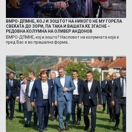
ВМРО-ДПМНЕ, КОЈ И ЗОШТО? НА НИКОГО НЕ МУ ГОРЕЛА
СВЕЌАТА ДО ЗОРИ, ПА ТАКА И ВАШАТА ЌЕ ЗГАСНЕ –
РЕДОВНА КОЛУМНА НА ОЛИВЕР АНДОНОВ
ВМРО-ДПМНЕ, кој и зошто? Насловот на колумната која е
пред Вас е во прашална форма…