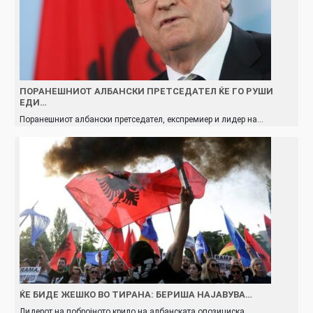
ПОРАНЕШНИОТ АЛБАНСКИ ПРЕТСЕДАТЕЛ ЌЕ ГО РУШИ
ЕДИ…
Поранешниот албански претседател, експремиер и лидер на…
ЌЕ БИДЕ ЖЕШКО ВО ТИРАНА: БЕРИША НАЈАВУВА…
Лидерот на побројното крило на албанската опозициска…