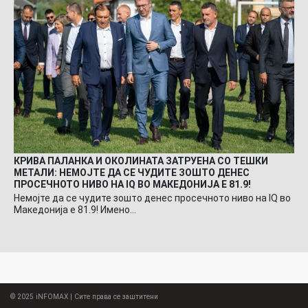
КРИВА ПАЛАНКА И ОКОЛИНАТА ЗАТРУЕНА СО ТЕШКИ
МЕТАЛИ: НЕМОЈТЕ ДА СЕ ЧУДИТЕ ЗОШТО ДЕНЕС
ПРОСЕЧНОТО НИВО НА IQ ВО МАКЕДОНИЈА Е 81.9!
Немојте да се чудите зошто денес просечното ниво на IQ во
Македонија е 81.9! Имено…
© 2025
iNFOMAX
| Сите права се заштитени