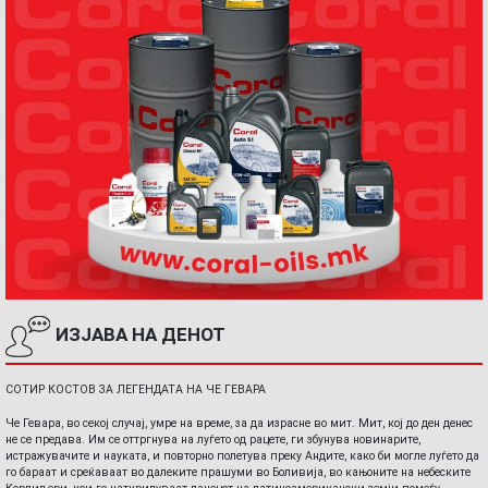
ИЗЈАВА НА ДЕНОТ
СОТИР КОСТОВ ЗА ЛЕГЕНДАТА НА ЧЕ ГЕВАРА
Че Гевара, во секој случај, умре на време, за да израсне во мит. Мит, кој до ден денес
не се предава. Им се оттргнува на луѓето од рацете, ги збунува новинарите,
истражувачите и науката, и повторно полетува преку Андите, како би могле луѓето да
го бараат и среќаваат во далеките прашуми во Боливија, во кањоните на небеските