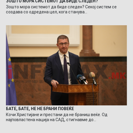
ЗОШТО МОРА СИСТЕМОТ ДА БИДЕ СЛЕДЕН?
Зошто мора системот да биде следен? Секој систем се
создава со одредена цел, кога станува…
БАТЕ, БАТЕ, НЕ НЕ БРАНИ ПОВЕЌЕ
Кочи Христијане и престани да не браниш веќе. Од
најповластена нација на САД, стигнавме до…