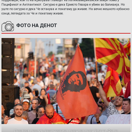
Кордиљери, кои го наткрилуваат ланецот на латиноамерикански земји помеѓу
Пацификот и Антлантикот. Сигурно е дека Ернесто Гевара е убиен во Боливија. Но
уште по сигурно е дека Че останува и понатаму да живее. На вечно жешкото кубанско
сонце, легендата за Че и понатаму живее.
ФОТО НА ДЕНОТ
Протест против францускиот предлог пред Влада. Фото: